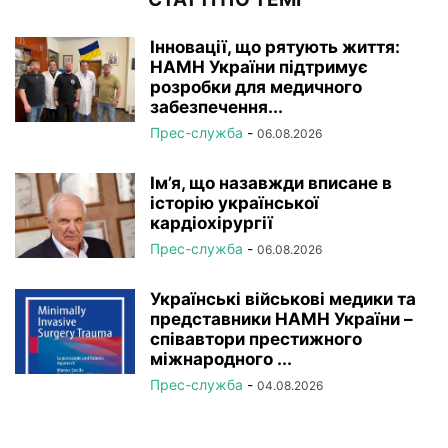
Інновації, що рятують життя:
НАМН України підтримує
розробки для медичного
забезпечення...
Прес-служба
-
06.08.2026
Ім’я, що назавжди вписане в
історію української
кардіохірургії
Прес-служба
-
06.08.2026
Українські військові медики та
представники НАМН України –
співавтори престижного
міжнародного ...
Прес-служба
-
04.08.2026