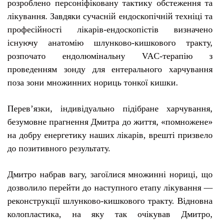
розроблено персоніфіковану тактику обстеження та
лікування. Завдяки сучасній ендоскопічній техніці та
професійності лікарів-ендоскопістів визначено
існуючу анатомію шлунково-кишкового тракту,
розпочато ендолюмінальну VAC-терапію з
проведенням зонду для ентерального харчування
поза зони множинних нориць тонкої кишки.
Перев’язки, індивідуально підібране харчування,
безумовне прагнення Дмитра до життя, «помножене»
на добру енергетику наших лікарів, врешті призвело
до позитивного результату.
Дмитро набрав вагу, загоїлися множинні нориці, що
дозволило перейти до наступного етапу лікування —
реконструкції шлунково-кишкового тракту. Відновна
колопластика, на яку так очікував Дмитро,