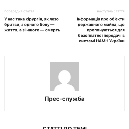
попередня стаття
наступна стаття
У нас така хірургія, як лезо
Інформація про об’єкти
бритви, з одного боку —
державного майна, що
життя, а з іншого — смерть
пропонуються для
безоплатної передачі в
системі НАМН України
Прес-служба
СТАТТІ ПО ТЕМІ