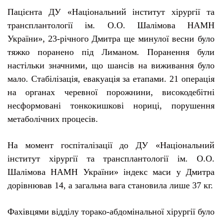
П
ацієнта ДУ «Національний інститут хірургії та
трансплантології ім. О.О. Шалімова НАМН
України»,
23-річного Дмитра ще минулої весни було
тяжко поранено під Лиманом. Поранення були
настільки значними, що шансів на виживання було
мало. Стабілізація, евакуація за етапами. 21 операція
на органах черевної порожнини, високодебітні
несформовані тонкокишкові нориці, порушення
метаболічних процесів.
На момент госпіталізації до ДУ «Національний
інститут хірургії та трансплантології ім. О.О.
Шалімова НАМН України» індекс маси у Дмитра
дорівнював 14, а загальна вага становила лише 37 кг.
Фахівцями відділу торако-абдомінальної хірургії було