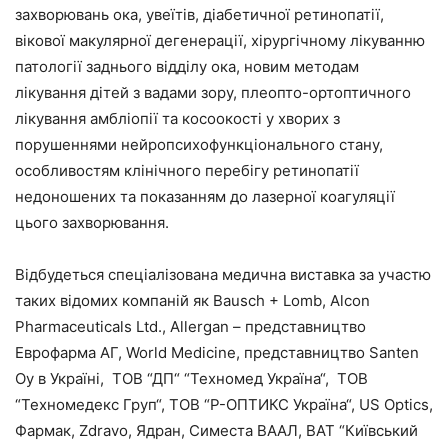
захворювань ока, увеїтів, діабетичної ретинопатії,
вікової макулярної дегенерації, хірургічному лікуванню
патології заднього відділу ока, новим методам
лікування дітей з вадами зору, плеопто-ортоптичного
лікування амбліопії та косоокості у хворих з
порушеннями нейропсихофункціонального стану,
особливостям клінічного перебігу ретинопатії
недоношених та показанням до лазерної коагуляції
цього захворювання.
Відбудеться спеціалізована медична виставка за участю
таких відомих компаній як Bausсh + Lomb, Alcon
Pharmaceuticals Ltd., Allergan – представництво
Еврофарма АГ, World Medicine, представництво Santen
Oy в Україні, ТОВ “ДП“ “Техномед Україна“, ТОВ
“Техномедекс Груп“, ТОВ “Р-ОПТИКС Україна“, US Optics,
Фармак, Zdravo, Ядран, Симеста ВААЛ, ВАТ “Київський