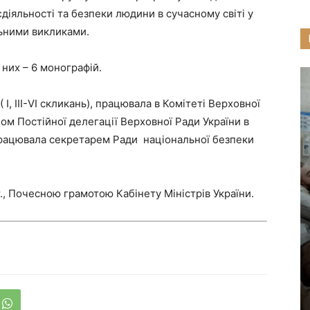
іяльності та безпеки людини в сучасному світі у
льними викликами.
 них – 6 монографій.
І, ІІІ-VІ скликань), працювала в Комітеті Верховної
ом Постійної делегації Верховної Ради України в
рацювала секретарем Ради національної безпеки
., Почесною грамотою Кабінету Міністрів України.