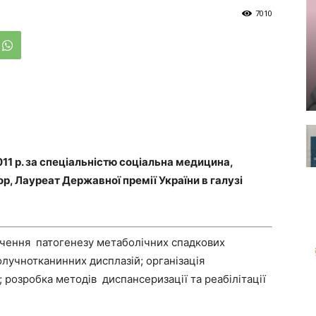
7010
011 р. за спеціальністю соціальна медицина,
р, Лауреат Державної премії України в галузі
ивчення патогенезу метаболічних спадкових
олучнотканинних дисплазій; організація
 розробка методів диспансеризації та реабілітації