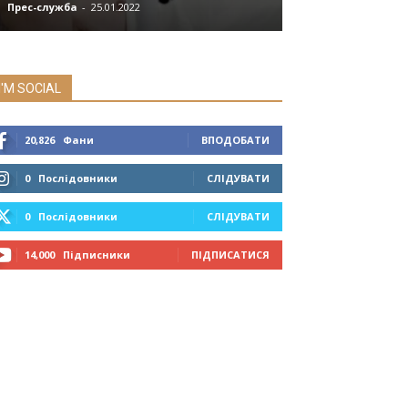
Прес-служба
-
25.01.2022
Мозок
-
08.07.2019
I'M SOCIAL
20,826
Фани
ВПОДОБАТИ
0
Послідовники
СЛІДУВАТИ
0
Послідовники
СЛІДУВАТИ
14,000
Підписники
ПІДПИСАТИСЯ