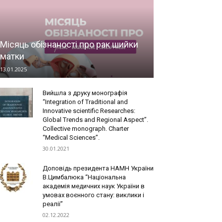
Місяць обізнаності про рак шийки
матки
13.01.2025
Вийшла з друку монографія
“Integration of Traditional and
Innovative scientific Researches:
Global Trends and Regional Aspect”.
Collective monograph. Charter
“Medical Sciences”.
30.01.2021
Доповідь президента НАМН України
В.Цимбалюка “Національна
академія медичних наук України в
умовах воєнного стану: виклики і
реалії”
02.12.2022