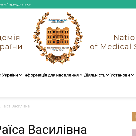
йти / приєднатися
и України
Інформація для населення
Діяльність
Установи
НАМН
Раїса Василівна
їса Василівна
України