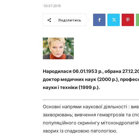
03.07.2019
Поділитись
Народилася 06.01.1953 р., обрана 27.12.2
доктор медичних наук (2000 р.), професо
науки і техніки (1999 р.).
Основні напрями наукової діяльності : в
захворювань; вивчення гемартрозів та сп
популяційного скринінгу мітохондропатій;
хворих із спадковою патологією.