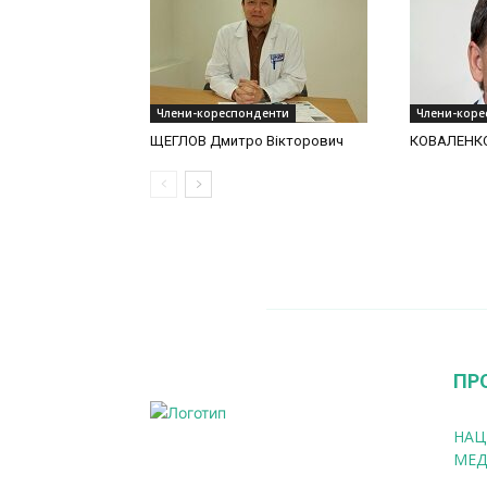
Члени-кореспонденти
Члени-коре
ЩЕГЛОВ Дмитро Вікторович
КОВАЛЕНКО
ПР
НАЦ
МЕД