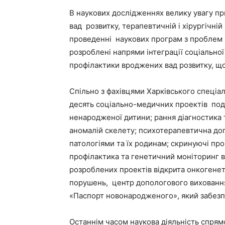
В наукових дослідженнях велику увагу п
вад розвитку, терапевтичній і хірургічні
проведенні наукових програм з проблем 
розроблені напрями інтеграції соціально
профілактики вроджених вад розвитку, що
Спільно з фахівцями Харківського спеці
десять соціально-медичних проектів под
ненародженої дитини; рання діагностика
аномалій скелету; психотерапевтична до
патологіями та їх родинам; скринуючі прог
профілактика та генетичний моніторинг вр
розроблених проектів відкрита онкогене
порушень, центр допологового виховання
«Паспорт новонародженого», який забезп
Останнім часом наукова діяльність спрям