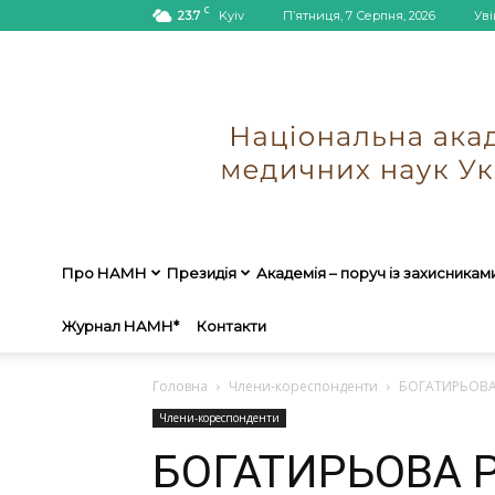
C
23.7
Kyiv
П’ятниця, 7 Серпня, 2026
Уві
Про НАМН
Президія
Академія – поруч із захисникам
Журнал НАМН*
Контакти
Головна
Члени-кореспонденти
БОГАТИРЬОВА 
Члени-кореспонденти
БОГАТИРЬОВА Ра