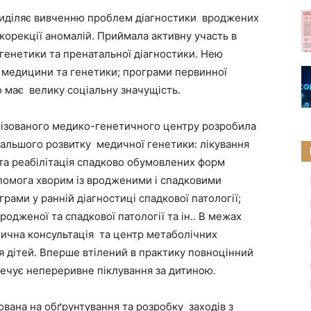
риділяє вивченню проблем діагностики вроджених
й корекції аномалій. Приймала активну участь в
генетики та пренатальної діагностики. Нею
ї медицини та генетики; програми первинної
 має велику соціальну значущість.
алізованого медико-генетичного центру розробила
альшого розвитку медичної генетики: лікування
 та реабілітація спадково обумовлених форм
помога хворим із вродженими і спадковими
рами у ранній діагностиці спадкової патології;
одженої та спадкової патології та ін.. В межах
тична консультація та центр метаболічних
 дітей. Вперше втілений в практику повноцінний
ечує непереривне піклування за дитиною.
ована на обґрунтування та розробку заходів з