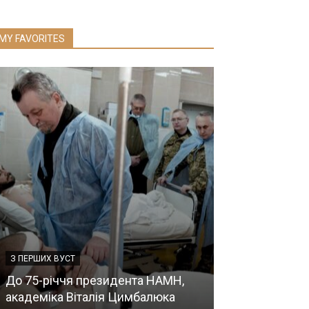
MY FAVORITES
З ПЕРШИХ ВУСТ
ПЛАН ДЕРЖАВНИХ
УКРАЇНИ
До 75-річчя президента НАМН,
академіка Віталія Цимбалюка
2016 рік