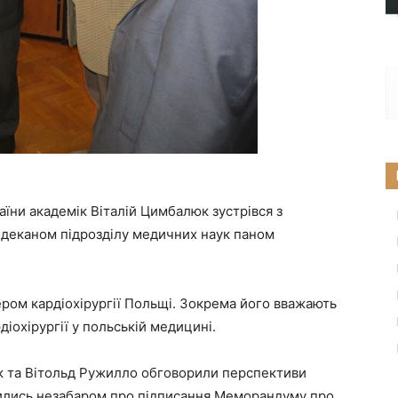
їни академік Віталій Цимбалюк зустрівся з
 деканом підрозділу медичних наук паном
ером кардіохірургії Польщі. Зокрема його вважають
іохірургії у польській медицині.
люк та Вітольд Ружилло обговорили перспективи
овились незабаром про підписання Меморандуму про