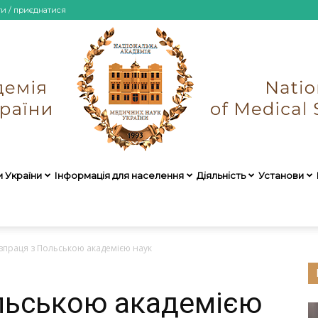
ти / приєднатися
и України
Інформація для населення
Діяльність
Установи
НАМН
впраця з Польською академією наук
льською академією
України