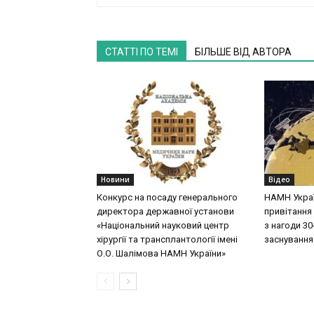
СТАТТІ ПО ТЕМІ
БІЛЬШЕ ВІД АВТОРА
Новини
Відео
Конкурс на посаду генерального
НАМН Укра
директора державної установи
привітання 
«Національний науковий центр
з нагоди 30-
хірургії та трансплантології імені
заснування
О.О. Шалімова НАМН України»