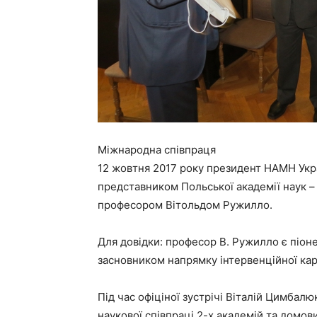
Міжнародна співпраця
12 жовтня 2017 року президент НАМН Укра
представником Польської академії наук –
професором Вітольдом Ружилло.
Для довідки: професор В. Ружилло є піон
засновником напрямку інтервенційної кард
Під час офіціної зустрічі Віталій Цимба
наукової співпраці 2-х академій та дом