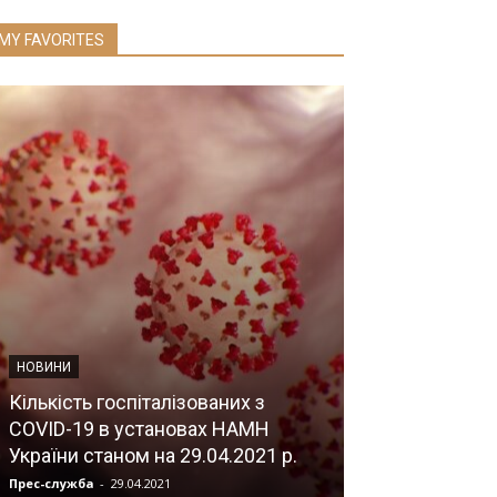
MY FAVORITES
НОВИНИ
Кількість госпіталізованих з
НОВИНИ
COVID-19 в установах НАМН
України станом на 29.04.2021 р.
Майбутнє ств
Прес-служба
-
29.04.2021
Прес-служба
-
20.0