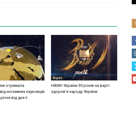
Відео
їни отримала
НАМН України 30 років на варті
від іноземних науковців
здоров’я народу України
річчя від дня її