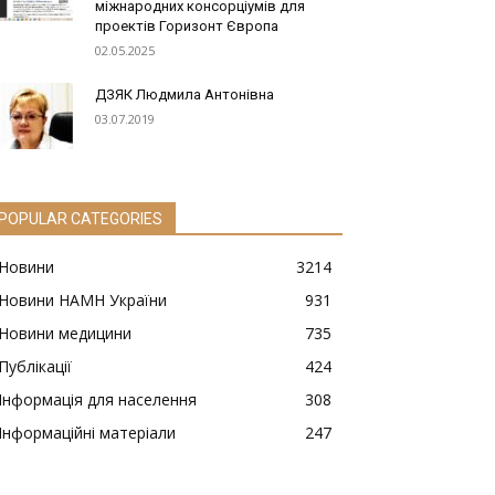
міжнародних консорціумів для
проектів Горизонт Європа
02.05.2025
ДЗЯК Людмила Антонівна
03.07.2019
POPULAR CATEGORIES
Новини
3214
Новини НАМН України
931
Новини медицини
735
Публікації
424
Інформація для населення
308
Інформаційні матеріали
247