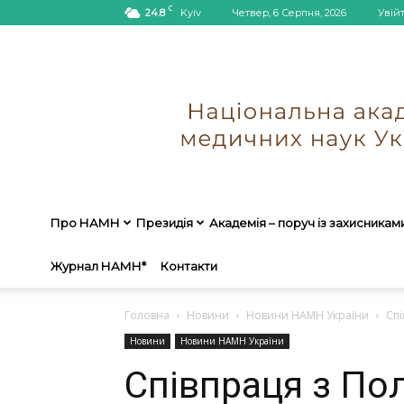
C
24.8
Kyiv
Четвер, 6 Серпня, 2026
Увій
Про НАМН
Президія
Академія – поруч із захисникам
Журнал НАМН*
Контакти
Головна
Новини
Новини НАМН України
Спі
Новини
Новини НАМН України
Співпраця з По