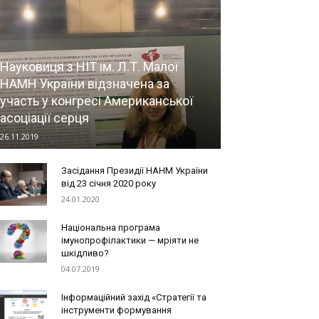
Науковиця з НІТ ім. Л.Т. Малої
НАМН України відзначена за
участь у конгресі Американської
асоціації серця
26.11.2019
Засідання Президії НАНМ України
від 23 січня 2020 року
24.01.2020
Національна програма
імунопрофілактики — мріяти не
шкідливо?
04.07.2019
Інформаційний захід «Стратегії та
інструменти формування