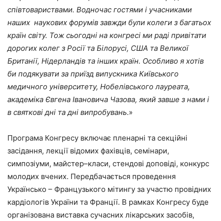
співтовариствами. Водночас гостями і учасниками
наших наукових форумів завжди були колеги з багатьох
країн світу. Тож сьогодні на конгресі ми раді привітати
дорогих колег з Росії та Білорусі, США та Великої
Британії, Нідерландів та інших країн. Особливо я хотів
би подякувати за приїзд випускника Київського
медичного університету, Нобелівського лауреата,
академіка Євгена Івановича Чазова, який завше з нами і
в святкові дні та дні випробувань
.»
Програма Конгресу включає пленарні та секційні
засідання, лекції відомих фахівців, семінари,
симпозіуми, майстер–класи, стендові доповіді, конкурс
молодих вчених. Передбачається проведення
Українсько – Французького мітингу за участю провідних
кардіологів України та Франції. В рамках Конгресу буде
організована виставка сучасних лікарських засобів,