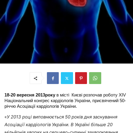
18-20 вересня 2013р
оку
в
м
істі
Ки
єві розпочав роботу
XIV
Національн
ий
к
онгрес кардіологів України
, присвячений 50-
річчю Асоціації кардіологів України.
«
У 2013 році виповнюється 50 років дня заснування
Асоціації кардіологів України. В Україні більше 20
мільйонів хворих на серцево-судинні захворювання,