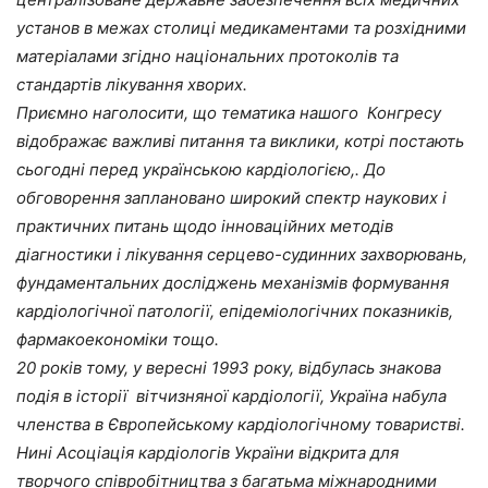
установ в межах столиці медикаментами та розхідними
матеріалами згідно національних протоколів та
стандартів лікування хворих.
Приємно наголосити, що тематика нашого Конгресу
відображає важливі питання та виклики, котрі постають
сьогодні перед українською кардіологією,. До
обговорення заплановано широкий спектр наукових і
практичних питань щодо інноваційних методів
діагностики і лікування серцево-судинних захворювань,
фундаментальних досліджень механізмів формування
кардіологічної патології, епідеміологічних показників,
фармакоекономіки тощо.
20 років тому, у вересні 1993 року, відбулась знакова
подія в історії вітчизняної кардіології, Україна набула
членства в Європейському кардіологічному товаристві.
Нині Асоціація кардіологів України відкрита для
творчого співробітництва з багатьма міжнародними