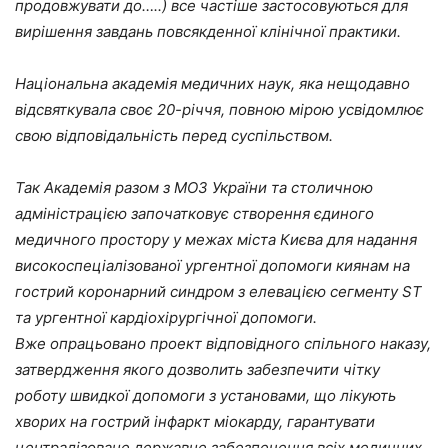
продовжувати до…..) все частіше застосовуються для
вирішення завдань повсякденної клінічної практики.
Національна академія медичних наук, яка нещодавно
відсвяткувала своє 20-річчя, повною мірою усвідомлює
свою відповідальність перед суспільством.
Так Академія разом з МОЗ України та столичною
адміністрацією започатковує створення єдиного
медичного простору у межах міста Києва для надання
високоспеціалізованої ургентної допомоги киянам на
гострий коронарний синдром з елевацією сегменту ST
та ургентної кардіохірургічної допомоги.
Вже опрацьовано проект відповідного спільного наказу,
затвердження якого дозволить забезпечити чітку
роботу швидкої допомоги з установами, що лікують
хворих на гострий інфаркт міокарду, гарантувати
централізоване державне забезпечення всіх медичних