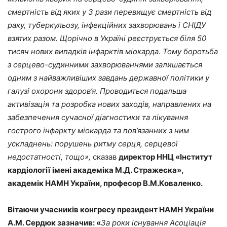
смертність від яких у 3 рази перевищує смертність від
раку, туберкульозу, інфекційних захворювань і СНІДУ
взятих разом. Щорічно в Україні реєструється біля 50
тисяч нових випадків інфарктів міокарда. Тому боротьба
з серцево-судинними захворюваннями залишається
одним з найважливіших завдань державної політики у
галузі охорони здоров’я. Проводиться подальша
активізація та розробка нових заходів, направлених на
забезпечення сучасної діагностики та лікування
гострого інфаркту міокарда та пов’язанних з ним
ускладнень: порушень ритму серця, серцевої
недостатності, тощ
о»,
сказав
д
иректор ННЦ «Інститут
кардіології
імені академіка М.Д. Стражеска»,
а
кадемік НАМН України, професор
В.М.Коваленко
.
Вітаючи учасників конгресу президент НАМН України
А.М. Сердюк
зазначив: «
За
роки існування Асоціація