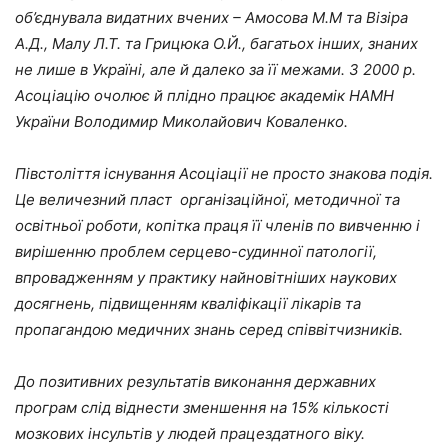
об’єднувала видатних вчених – Амосова М.М та Візіра
А.Д., Малу Л.Т. та Грицюка О.Й., багатьох інших, знаних
не лише в Україні, але й далеко за її межами. З 2000 р.
Асоціацію очолює й плідно працює академік НАМН
України Володимир Миколайович Коваленко.
Півстоліття існування Асоціації не просто знакова подія.
Це величезний пласт організаційної, методичної та
освітньої роботи, копітка праця її членів по вивченню і
вирішенню проблем серцево-судинної патології,
впровадженням у практику найновітніших наукових
досягнень, підвищенням кваліфікації лікарів та
пропагандою медичних знань серед співвітчизників.
До позитивних результатів виконання державних
програм слід віднести зменшення на 15% кількості
мозкових інсультів у людей працездатного віку.