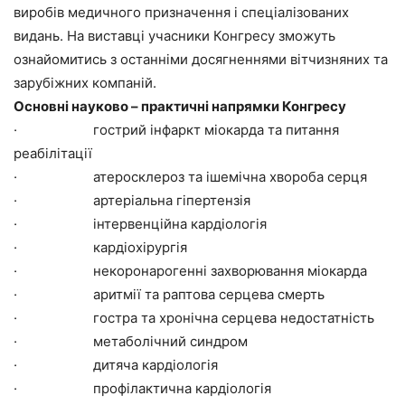
виробів медичного призначення і спеціалізованих
видань. На виставці учасники Конгресу зможуть
ознайомитись з останніми досягненнями вітчизняних та
зарубіжних компаній.
Основні науково – практичні напрямки Конгресу
· гострий інфаркт міокарда та питання
реабілітації
· атеросклероз та ішемічна хвороба серця
· артеріальна гіпертензія
· інтервенційна кардіологія
· кардіохірургія
· некоронарогенні захворювання міокарда
· аритмії та раптова серцева смерть
· гостра та хронічна серцева недостатність
· метаболічний синдром
· дитяча кардіологія
· профілактична кардіологія