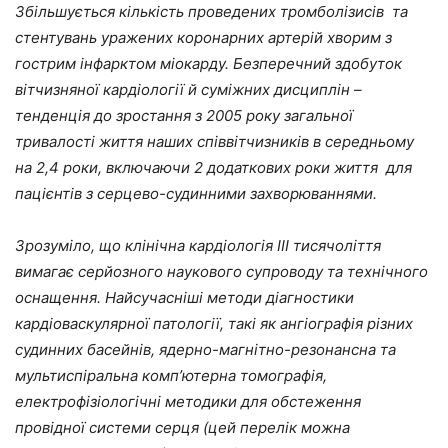
Збільшується кількість проведених тромболізисів та
стентувань уражених коронарних артерій хворим з
гострим інфарктом міокарду. Безперечний здобуток
вітчизняної кардіології й суміжних дисциплін –
тенденція до зростання з 2005 року загальної
тривалості життя наших співвітчизників в середньому
на 2,4 роки, включаючи 2 додаткових роки життя для
пацієнтів з серцево-судинними захворюваннями.
Зрозуміло, що клінічна кардіологія ІІІ тисячоліття
вимагає серйозного наукового супроводу та технічного
оснащення. Найсучасніші методи діагностики
кардіоваскулярної патології, такі як ангіографія різних
судинних басейнів, ядерно-магнітно-резонансна та
мультиспіральна комп’ютерна томографія,
електрофізіологічні методики для обстеження
провідної системи серця (цей перелік можна