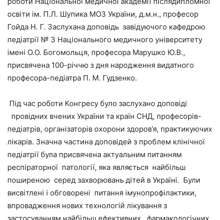
роботи Національної медичної академії післядипломної
освіти ім. П.Л. Шупика МОЗ України, д.м.н., професор
Гойда Н. Г. Заслухана доповідь завідуючого кафедрою
педіатрії № 3 Національного медичного університету
імені О.О. Богомольця, професора Марушко Ю.В.,
присвячена 100-річчю з дня народження видатного
професора-педіатра П. М. Гудзенко.
Під час роботи Конгресу було заслухано доповіді
провідних вчених України та країн СНД, професорів-
педіатрів, організаторів охорони здоров’я, практикуючих
лікарів. Значна частина доповідей з проблем клінічної
педіатрії була присвячена актуальним питанням
респіраторної патології, яка являється найбільш
поширеною серед захворювань дітей в Україні. Були
висвітлені і обговорені питання імунопрофілактики,
впровадження нових технологій лікування з
застосуванням найбільш ефективних, фармакологічних