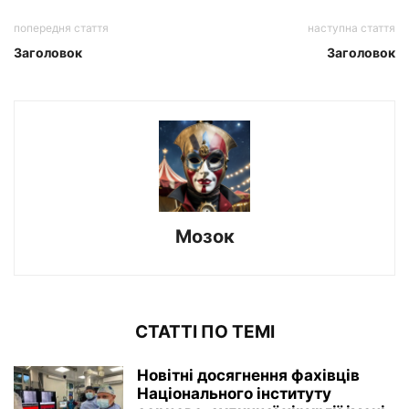
попередня стаття
наступна стаття
Заголовок
Заголовок
Мозок
СТАТТІ ПО ТЕМІ
Новітні досягнення фахівців
Національного інституту