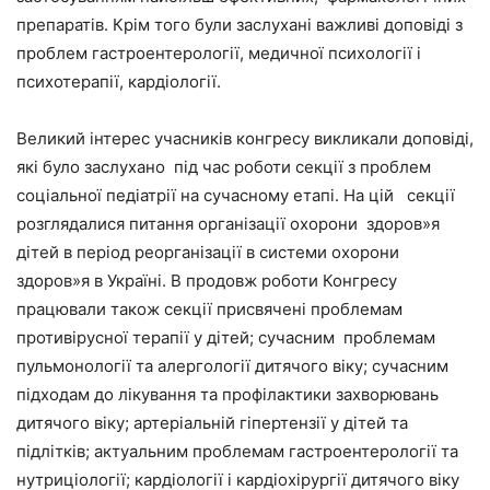
препаратів. Крім того були заслухані важливі доповіді з
проблем гастроентерології, медичної психології і
психотерапії, кардіології.
Великий інтерес учасників конгресу викликали доповіді,
які було заслухано під час роботи секції з проблем
соціальної педіатрії на сучасному етапі. На цій секції
розглядалися питання організації охорони здоров»я
дітей в період реорганізації в системи охорони
здоров»я в Україні. В продовж роботи Конгресу
працювали також секції присвячені проблемам
противірусної терапії у дітей; сучасним проблемам
пульмонології та алергології дитячого віку; сучасним
підходам до лікування та профілактики захворювань
дитячого віку; артеріальній гіпертензії у дітей та
підлітків; актуальним проблемам гастроентерології та
нутриціології; кардіології і кардіохірургії дитячого віку