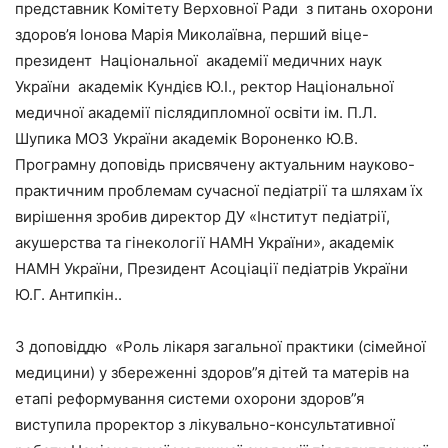
представник Комітету Верховної Ради з питань охорони
здоров’я Іонова Марія Миколаївна, перший віце-
президент Національної академії медичних наук
України академік Кундієв Ю.І., ректор Національної
медичної академії післядипломної освіти ім. П.Л.
Шупика МОЗ України академік Вороненко Ю.В.
Програмну доповідь присвячену актуальним науково-
практичним проблемам сучасної педіатрії та шляхам їх
вирішення зробив директор ДУ «Інститут педіатрії,
акушерства та гінекології НАМН України», академік
НАМН України, Президент Асоціації педіатрів України
Ю.Г. Антипкін..
З доповіддю «Роль лікаря загальної практики (сімейної
медицини) у збереженні здоров”я дітей та матерів на
етапі реформування системи охорони здоров”я
виступила проректор з лікувально-консультативної