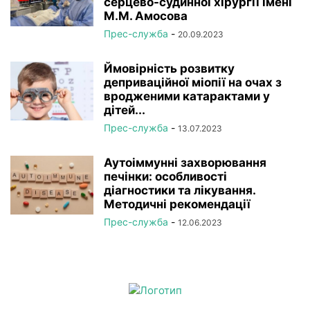
серцево-судинної хірургії імeні
М.М. Амосова
Прес-служба
-
20.09.2023
Ймовірність розвитку
деприваційної міопії на очах з
вродженими катарактами у
дітей...
Прес-служба
-
13.07.2023
Аутоіммунні захворювання
печінки: особливості
діагностики та лікування.
Методичні рекомендації
Прес-служба
-
12.06.2023