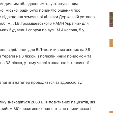
м медичним обладнанням та устаткуванням.
ької міської ради було прийнято рішення про
відведення земельної ділянки Державній установі
ороб ім.. Л.В.Громашевського НАМН України» для
ких будівель і споруд по вул.. М.Амосова, 5 у
ено відділення для ВІЛ-позитивних хворих на 38
ї терапії на 6 ліжок, з поліклінічним прийомом та
 на 33 ліжка, у тому числі з палатою інтенсивної
епатити натепер проводиться за адресою вул.
ку знаходяться 2068 ВІЛ-позитивних пацієнтів, які
ийом ВІЛ-позитивних пацієнтів не припинявся і