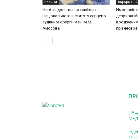
Новини
Інформацій
Новітні досягнення фахівців
Ймовірніст
Національного інституту серцево-
деприваційн
судинної хірургії імeні М.М.
вродженими
Амосова
при несвоєч
ПР
НАЦ
МЕД
Інде
Міст