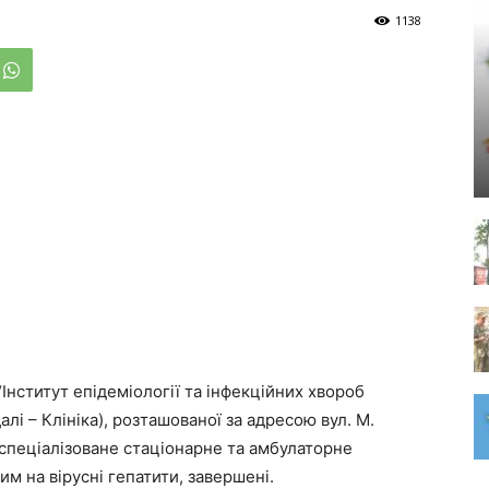
1138
“Інститут епідеміології та інфекційних хвороб
лі – Клініка), розташованої за адресою вул. М.
оспеціалізоване стаціонарне та амбулаторне
м на вірусні гепатити, завершені.