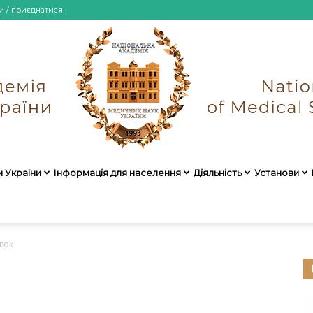
и / приєднатися
и України
Інформація для населення
Діяльність
Установи
НАМН
вок
України