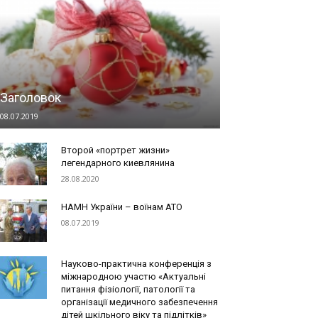
Заголовок
08.07.2019
Второй «портрет жизни»
легендарного киевлянина
28.08.2020
НАМН України – воїнам АТО
08.07.2019
Науково-практична конференція з
міжнародною участю «Актуальні
питання фізіології, патології та
організації медичного забезпечення
дітей шкільного віку та підлітків»