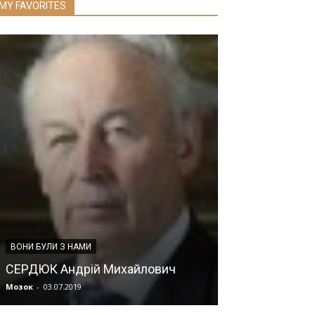
MY FAVORITES
НОВИНИ НАМН УКР
ВОНИ БУЛИ З НАМИ
Вісімнадцяті 
СЕРДЮК Андрій Михайлович
читання. АН
Мозок
-
03.07.2019
Мозок
-
08.07.2019