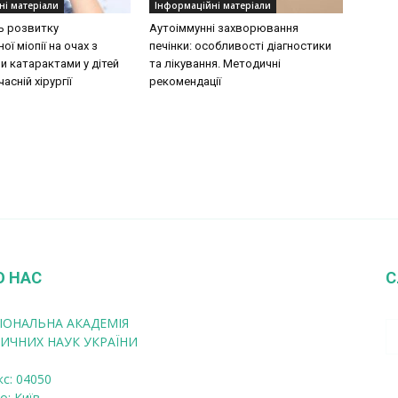
ні матеріали
Інформаційні матеріали
ь розвитку
Аутоіммунні захворювання
ої міопії на очах з
печінки: особливості діагностики
 катарактами у дітей
та лікування. Методичні
асній хірургії
рекомендації
О НАС
С
ІОНАЛЬНА АКАДЕМІЯ
ИЧНИХ НАУК УКРАЇНИ
кс: 04050
о: Київ