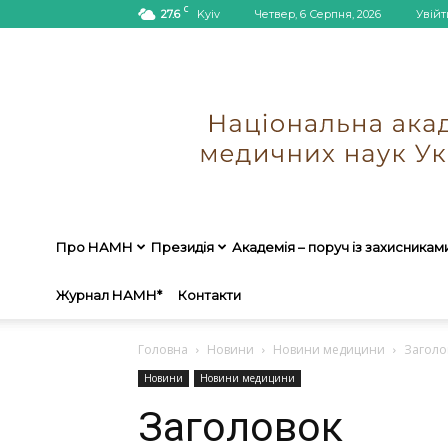
C
27.6
Kyiv
Четвер, 6 Серпня, 2026
Увійт
Про НАМН
Президія
Академія – поруч із захисникам
Журнал НАМН*
Контакти
Головна
Новини
Новини медицини
Заголо
Новини
Новини медицини
Заголовок