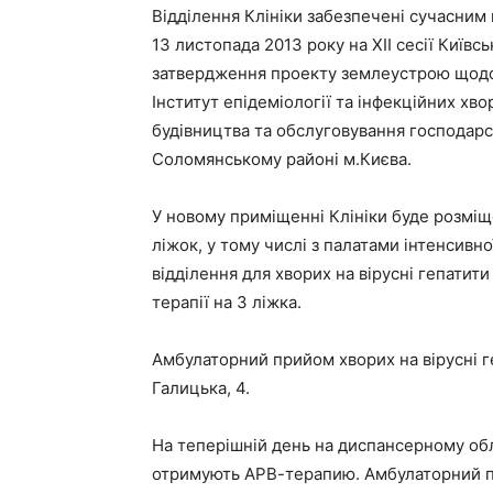
Відділення Клініки забезпечені сучасни
13 листопада 2013 року на ХІІ сесії Київс
затвердження проекту землеустрою щодо 
Інститут епідеміології та інфекційних хв
будівництва та обслуговування господарсь
Соломянському районі м.Києва.
У новому приміщенні Клініки буде розміщ
ліжок, у тому числі з палатами інтенсивно
відділення для хворих на вірусні гепатити
терапії на 3 ліжка.
Амбулаторний прийом хворих на вірусні г
Галицька, 4.
На теперішній день на диспансерному облі
отримують АРВ-терапию. Амбулаторний пр