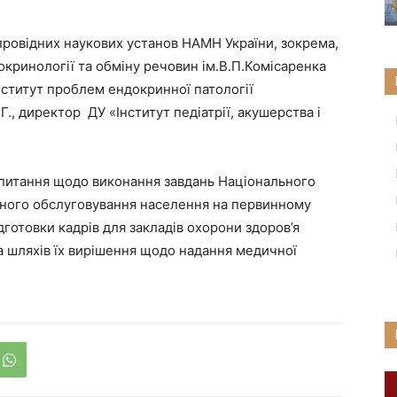
 провідних наукових установ НАМН України, зокрема,
окринології та обміну речовин ім.В.П.Комісаренка
ститут проблем ендокринної патології
., директор ДУ «Інститут педіатрії, акушерства і
 питання щодо виконання завдань Національного
дичного обслуговування населення на первинному
дготовки кадрів для закладів охорони здоров’я
а шляхів їх вирішення щодо надання медичної