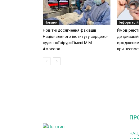
Новини
Інформацій
Новітні досягнення фахівців
Ймовірніст
Національного інституту серцево-
деприваційн
судинної хірургії імeні М.М.
вродженими
Амосова
при несвоєч
ПР
НАЦ