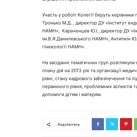
Участь у роботі Колегії беруть керівники
Тронько М.Д. , директор ДУ «Інститут енд
НАМН»; Караченцев Ю.І., директор ДУ «Ін
ім.В.Я.Данилевського НАМН»; Антипкін Ю.Г
гінекології НАМН».
На засіданні тематичних груп розглянули
плану дій на 2013 рік та організації ме
рівні, стану кадрового забезпечення та пі
первинного рівня, проблемних аспектів т
допомоги дітям і матерям.
Поділитись