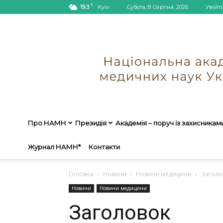
C
19.3
Kyiv
Субота, 8 Серпня, 2026
Увійт
Про НАМН
Президія
Академія – поруч із захисникам
Журнал НАМН*
Контакти
Головна
Новини
Новини медицини
Заголо
Новини
Новини медицини
Заголовок