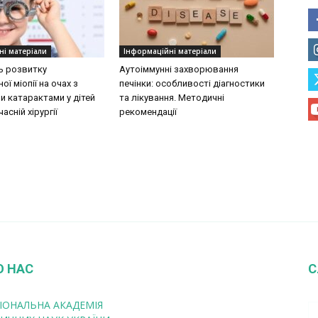
ні матеріали
Інформаційні матеріали
ь розвитку
Аутоіммунні захворювання
ої міопії на очах з
печінки: особливості діагностики
 катарактами у дітей
та лікування. Методичні
асній хірургії
рекомендації
О НАС
С
ІОНАЛЬНА АКАДЕМІЯ