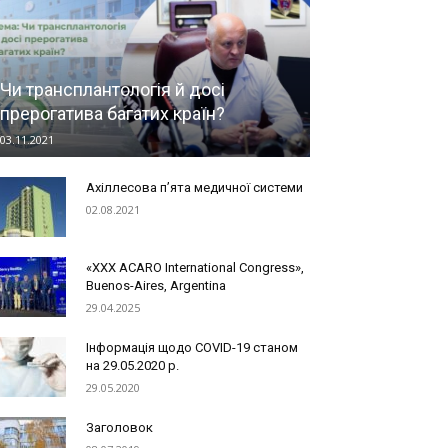
Чи трансплантологія й досі
прерогатива багатих країн?
03.11.2021
Ахіллесова п’ята медичної системи
02.08.2021
«XXX ACARO International Congress»,
Buenos-Aires, Argentina
29.04.2025
Інформація щодо COVID-19 станом
на 29.05.2020 р.
29.05.2020
Заголовок