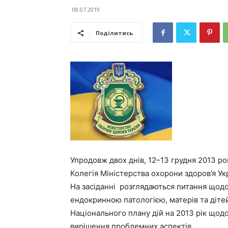
08.07.2019
Поділитись
Упродовж двох днів, 12–13 грудня 2013 ро
Колегія Міністерства охорони здоров’я Ук
На засіданні розглядаються питання щод
ендокринною патологією, матерів та діте
Національного плану дій на 2013 рік що
вирішення проблемних аспектів.