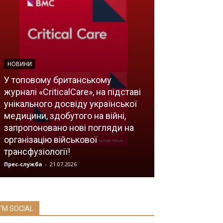
НОВИНИ
У топовому британському
журналі «CriticalCare», на підставі
унікального досвіду української
медицини, здобутого на війні,
запропоновано нові погляди на
НОВИНИ
організацію військової
трансфузіології!
Міксома серц
Прес-служба
-
21.07.2026
Прес-служба
-
27.0
I'M SOCIAL