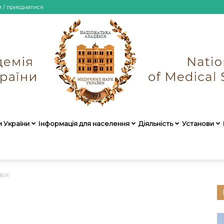
и / приєднатися
и України
Інформація для населення
Діяльність
Установи
НАМН
вок
України