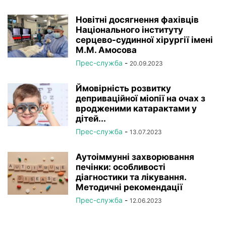
Новітні досягнення фахівців
Національного інституту
серцево-судинної хірургії імeні
М.М. Амосова
Прес-служба
-
20.09.2023
Ймовірність розвитку
деприваційної міопії на очах з
вродженими катарактами у
дітей...
Прес-служба
-
13.07.2023
Аутоіммунні захворювання
печінки: особливості
діагностики та лікування.
Методичні рекомендації
Прес-служба
-
12.06.2023