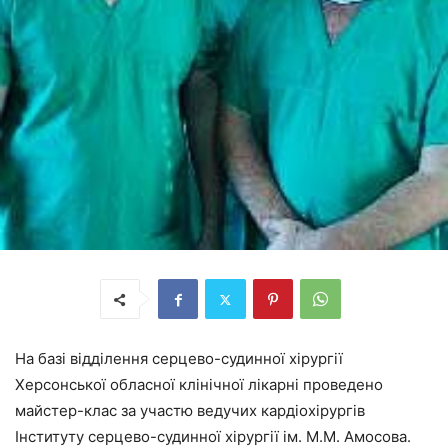
На базі відділення серцево-судинної хірургії
Херсонської обласної клінічної лікарні проведено
майстер-клас за участю ведучих кардіохірургів
Інституту серцево-судинної хірургії ім. М.М. Амосова.