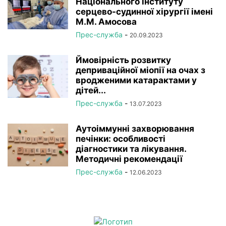
Національного інституту
серцево-судинної хірургії імeні
М.М. Амосова
Прес-служба
-
20.09.2023
Ймовірність розвитку
деприваційної міопії на очах з
вродженими катарактами у
дітей...
Прес-служба
-
13.07.2023
Аутоіммунні захворювання
печінки: особливості
діагностики та лікування.
Методичні рекомендації
Прес-служба
-
12.06.2023