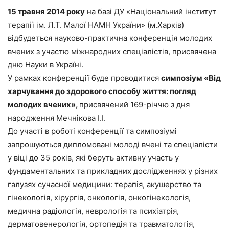
15 травня 2014 року
на базі ДУ «Національний інститут
терапії ім. Л.Т. Малої НАМН України» (м.Харків)
відбудеться науково-практична конференція молодих
вчених з участю міжнародних спеціалістів, присвячена
дню Науки в Україні.
У рамках конференції буде проводитися
симпозіум «Від
харчування до здорового способу життя: погляд
молодих вчених»,
присвячений 169-річчю з дня
народження Мечнікова І.І.
До участі в роботі конференції та симпозіумі
запрошуються дипломовані молоді вчені та спеціалісти
у віці до 35 років, які беруть активну участь у
фундаментальних та прикладних дослідженнях у різних
галузях сучасної медицини: терапія, акушерство та
гінекологія, хірургія, онкологія, онкогінекологія,
медична радіологія, неврологія та психіатрія,
дерматовенерологія, ортопедія та травматологія,