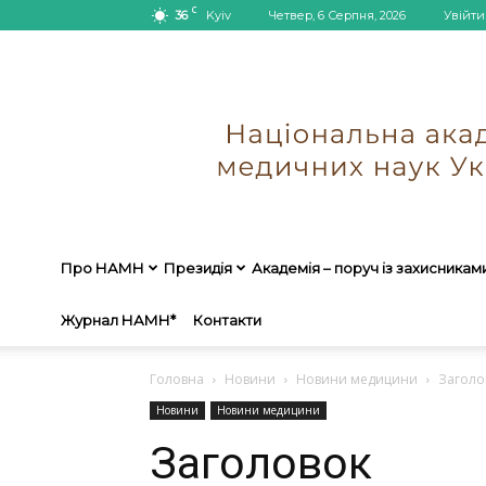
C
36
Kyiv
Четвер, 6 Серпня, 2026
Увійти
Про НАМН
Президія
Академія – поруч із захисникам
Журнал НАМН*
Контакти
Головна
Новини
Новини медицини
Заголо
Новини
Новини медицини
Заголовок