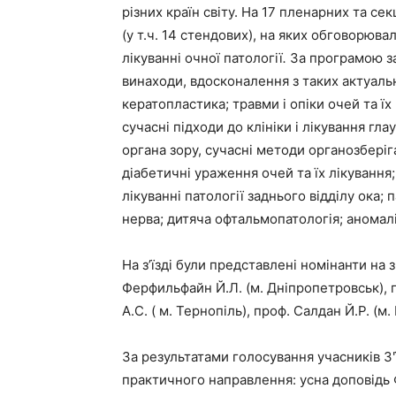
різних країн світу. На 17 пленарних та се
(у т.ч. 14 стендових), на яких обговорюв
лікуванні очної патології
.
За програмою за
винаходи, вдосконалення з таких актуальн
кератопластика; травми і опіки очей та їх
сучасні підходи до клініки і лікування гл
органа зору, сучасні методи органозбері
діабетичні ураження очей та їх лікування;
лікуванні патології заднього відділу ока; 
нерва; дитяча офтальмопатологія; аномалі
На з’їзді були представлені номінанти на
Ферфильфайн Й.Л. (м. Дніпропетровськ), п
А.С. ( м. Тернопіль), проф. Салдан Й.Р. (м.
За результатами голосування учасників З'
практичного направлення: усна доповідь 