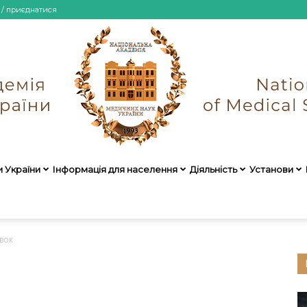
 / приєднатися
и України
Інформація для населення
Діяльність
Установи
НАМН
вок
України