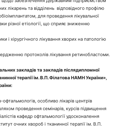
ції щодо забезпечення Державним підприємством
их лікарень та відділень відповідного профілю
біоімплантатом, для проведення лікувальної
ки різної етіології, що сприяє зниженню
ики і хірургічного лікування хворих на патологію
твердженню протоколів лікування ретинобластоми.
льних закладів та закладів післядипломної
анинної терапії ім. В.П. Філатова НАМН України»,
аїни:
в-офтальмологів, особливо лікарів центрів
шляхом проведення семінарів, курсів підвищення
ціалістів кафедр офтальмології удосконалення
титут очних хвороб і тканинної терапії ім. В.П.