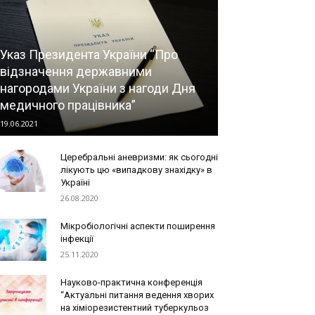
Указ Президента України “Про
відзначення державними
нагородами України з нагоди Дня
медичного працівника”
19.06.2021
Церебральні аневризми: як сьогодні
лікують цю «випадкову знахідку» в
Україні
26.08.2020
Мікробіологічні аспекти поширення
інфекції
25.11.2020
Науково-практична конференція
“Актуальні питання ведення хворих
на хіміорезистентний туберкульоз