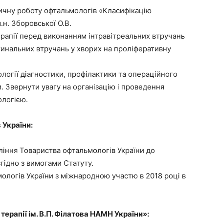
ичну роботу офтальмологів «Класифікацію
.н. Зборовської О.В.
рапії перед виконанням інтравітреальних втручань
етинальних втручань у хворих на проліферативну
ології діагностики, профілактики та операційного
и. Звернути увагу на організацію і проведення
ологією.
 України:
ління Товариства офтальмологів України до
згідно з вимогами Статуту.
мологів України з міжнародною участю в 2018 році в
 терапії ім. В.П. Філатова НАМН України»: