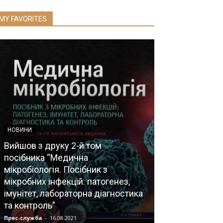
MY FAVORITES
НОВИНИ
Вийшов з друку 2-й том
посібника “Медична
мікробіологія. Посібник з
НОВИНИ
мікробних інфекцій: патогенез,
імунітет, лабораторна діагностика
Пам’яті лікар
та контроль”
Возіанов
Прес-служба
-
16.08.2021
Прес-служба
-
02.1