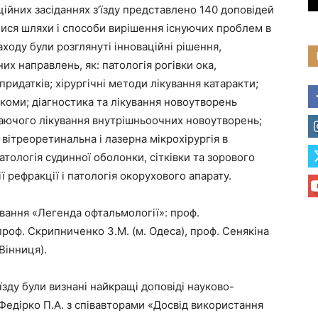
кційних засіданнях з’їзду представлено 140 доповідей
алися шляхи і способи вирішення існуючих проблем в
ходу були розглянуті інноваційні рішення,
их направлень, як: патологія рогівки ока,
 придатків; хірургічні методи лікування катаракти;
аукоми; діагностика та лікування новоутворень
гаючого лікування внутрішньоочних новоутворень;
 вітреоретинальна і лазерна мікрохірургія в
патологія судинної оболонки, сітківки та зорового
ї рефракції і патологія окорухового апарату.
 звання «Легенда офтальмології»: проф.
роф. Скрипниченко З.М. (м. Одеса), проф. Сенякіна
 Вінниця).
їзду були визнані найкращі доповіді науково-
Федірко П.А. з співавторами «Досвід використання