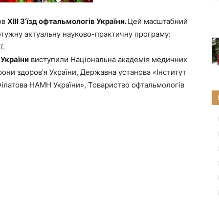
ов
ХІІІ З
’
їзд офтальмологів України.
Цей масштабний
 потужну актуальну науково-практичну програму:
ї.
 України
виступили Національна академія медичних
рони здоров'я України, Державна установа «Інститут
. Філатова НАМН України», Товариство офтальмологів