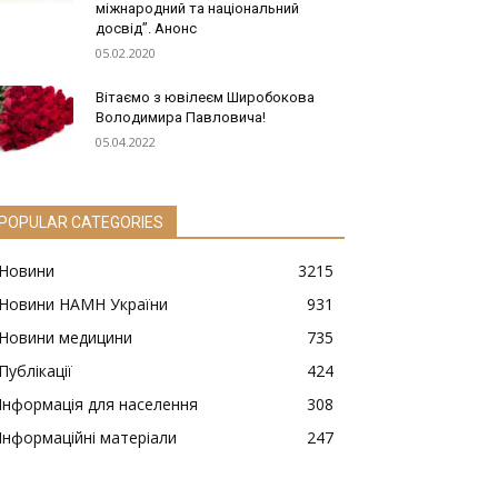
міжнародний та національний
досвід”. Анонс
05.02.2020
Вітаємо з ювілеєм Широбокова
Володимира Павловича!
05.04.2022
POPULAR CATEGORIES
Новини
3215
Новини НАМН України
931
Новини медицини
735
Публікації
424
Інформація для населення
308
Інформаційні матеріали
247