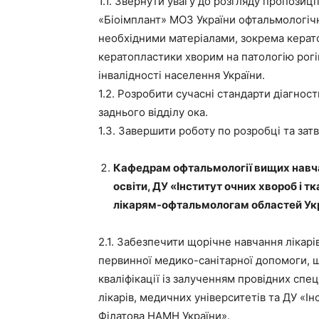
1.1. Звернути увагу до розгляду пропози
«Біоімплант» МОЗ України офтальмологічн
необхідними матеріалами, зокрема керато
кератопластики хворим на патологію рогів
інвалідності населення України.
1.2. Розробити сучасні стандарти діагност
заднього відділу ока.
1.3. Завершити роботу по розробці та за
Кафедрам офтальмології вищих навча
освіти, ДУ «Інститут очних хвороб і тк
лікарям-офтальмологам областей Укр
2.1. Забезпечити щорічне навчання лікарі
первинної медико-санітарної допомоги, 
кваліфікації із залученням провідних спе
лікарів, медичних університетів та ДУ «Інс
Філатова НАМН України».