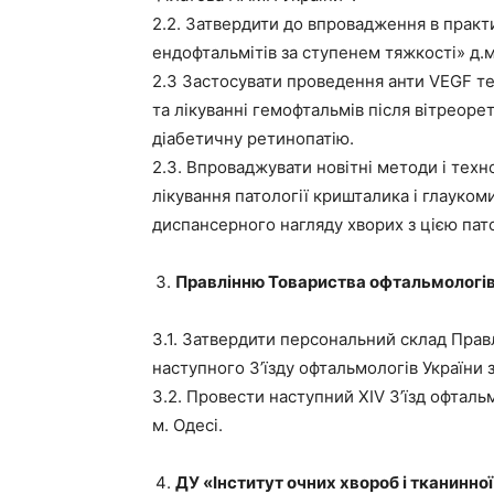
2.2. Затвердити до впровадження в практ
ендофтальмітів за ступенем тяжкості» д.м
2.3 Застосувати проведення анти VEGF те
та лікуванні гемофтальмів після вітреор
діабетичну ретинопатію.
2.3. Впроваджувати новітні методи і техн
лікування патології кришталика і глауком
диспансерного нагляду хворих з цією пат
Правлінню Товариства офтальмологів
3.1. Затвердити персональний склад Прав
наступного З’їзду офтальмологів України 
3.2. Провести наступний ХІV З’їзд офталь
м. Одесі.
ДУ «Інститут очних хвороб і тканинної