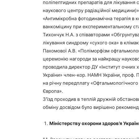
поліпептидних препаратів для лікування
наукового центру радіаційної медицини)»,
«Антимікробна фотодинамічна терапія в к
ванкоміцину при експериментальному ста
Тихончук Н.А. з співавторами «Обгрунтув
лікування синдрому «сухого ока» в кліма
Пахомової А.В. «Поліморфізм офтальмоло
церемонію нагороди за найкращу науково
проводила директор ДУ «Інститут очних хв
України» член-кор. НАМН України, проф.
на річну передплату «Офтальмологічного
Європа».
З'їзд проходив в теплій дружній обстанов
обміну досвідом було вирішено рекоменд
Міністерству охорони здоров’я Україн