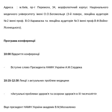
Адреса : м.Київ, пр-т Перемоги, 34, морфологічний корпус Національного
медичного університету імені О.О.Богомольця (3-й поверх, лекційна аудиторія
№2 імені проф. В.О.Караваєва та лекційна аудиторія №3 імені проф.В.Ф.Войно-
Ясенецького).
Програма конференції
10:00
Відкриття конференції
· Вступне слово Президента НАМН України А.М.Сердюка
10:15-12:30
Лекції з актуальних проблем медицини
· «Актуальні проблеми здоров’я та охорони здоров’я в ІІІ тисячолітті»
Віце-президент НАМН України академік В.М,Москаленко