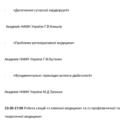
· «Досягнення сучасної кардіхірургії»
Академік НАМН України Г.В.Книшов
· «Проблеми регенеративної медицини»
Академік НАМН України Г.М.Бутенко
· «Фундаментальні і прикладні аспекти діабетології»
Академік НАМН України М.Д.Тронько
13:30-17:00
Робота секцій «з клінічної медицини» та «з профілактичної та
теоретичної медицини».