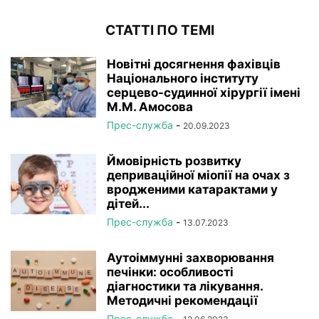
СТАТТІ ПО ТЕМІ
Новітні досягнення фахівців
Національного інституту
серцево-судинної хірургії імeні
М.М. Амосова
Прес-служба
-
20.09.2023
Ймовірність розвитку
деприваційної міопії на очах з
вродженими катарактами у
дітей...
Прес-служба
-
13.07.2023
Аутоіммунні захворювання
печінки: особливості
діагностики та лікування.
Методичні рекомендації
Прес-служба
-