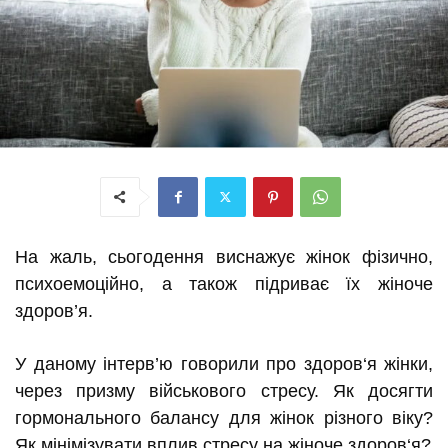
На жаль, сьогодення виснажує жінок фізично,
психоемоційно, а також підриває їх жіноче
здоров’я.
У
даному інтерв’ю
говори
л
и про здоров‘я жінки,
через призму військового стресу. Як досягти
гормонального балансу для жінок різного віку?
Як мінімізувати вплив стресу на жіноче здоров‘я?