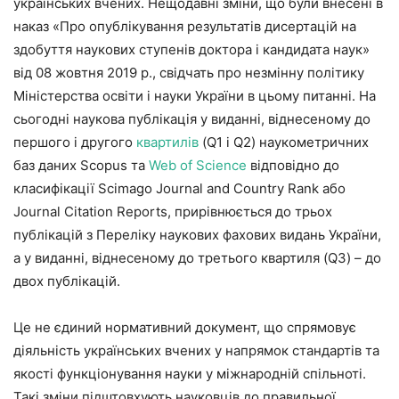
українських вчених. Нещодавні зміни, що були внесені в
наказ «Про опублікування результатів дисертацій на
здобуття наукових ступенів доктора і кандидата наук»
від 08 жовтня 2019 р., свідчать про незмінну політику
Міністерства освіти і науки України в цьому питанні. На
сьогодні наукова публікація у виданні, віднесеному до
першого і другого
квартилів
(Q1 і Q2) наукометричних
баз даних Scopus та
Web of Science
відповідно до
класифікації Scimago Journal and Country Rank або
Journal Citation Reports, прирівнюється до трьох
публікацій з Переліку наукових фахових видань України,
а у виданні, віднесеному до третього квартиля (Q3) – до
двох публікацій.
Це не єдиний нормативний документ, що спрямовує
діяльність українських вчених у напрямок стандартів та
якості функціонування науки у міжнародній спільноті.
Такі зміни підштовхують науковців до правильної