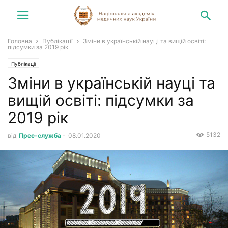
Головна
Публікації
Зміни в українській науці та вищій освіті:
підсумки за 2019 рік
Публікації
Зміни в українській науці та
вищій освіті: підсумки за
2019 рік
5132
від
Прес-служба
-
08.01.2020