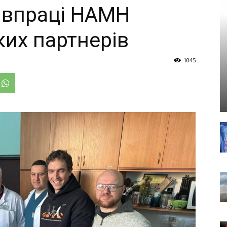
івпраці НАМН
ких партнерів
1045