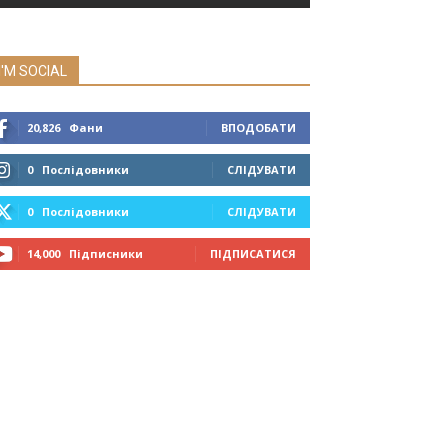
I'M SOCIAL
20,826
Фани
ВПОДОБАТИ
0
Послідовники
СЛІДУВАТИ
0
Послідовники
СЛІДУВАТИ
14,000
Підписники
ПІДПИСАТИСЯ