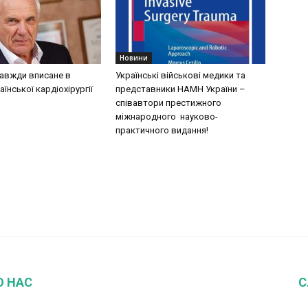
Новини
завжди вписане в
Українські військові медики та
аїнської кардіохірургії
представники НАМН України –
співавтори престижного
міжнародного науково-
практичного видання!
О НАС
С