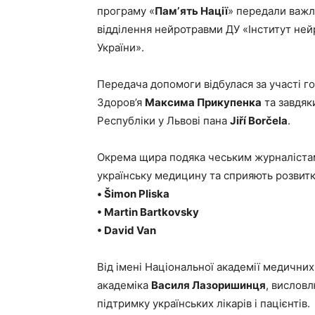
програму «
Памʼять Нації
» передали важл
відділення нейротравми ДУ «Інститут ней
України».
Передача допомоги відбулася за участі г
Здоров’я
Максима Прикупенка
та завдяк
Республіки у Львові пана
Jiří Borčela
.
Окрема щира подяка чеським журналістам
українську медицину та сприяють розвитк
• Šimon Pliska
• Martin Bartkovsky
• David Van
Від імені Національної академії медични
академіка
Василя Лазоришинця
, вислов
підтримку українських лікарів і пацієнтів.