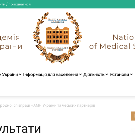
йти / приєднатися
и України
Інформація для населення
Діяльність
Установи
НАМН
родної співпраці НАМН України та чеських партнерів
ультати
України