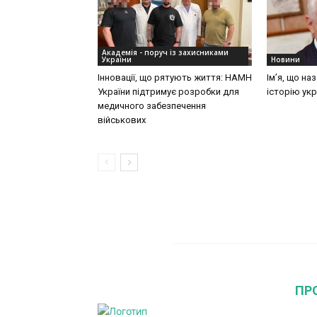
Академія - поруч із захисниками
України
Новини
Інновації, що рятують життя: НАМН
Ім’я, що на
України підтримує розробки для
історію укр
медичного забезпечення
військових
ПР