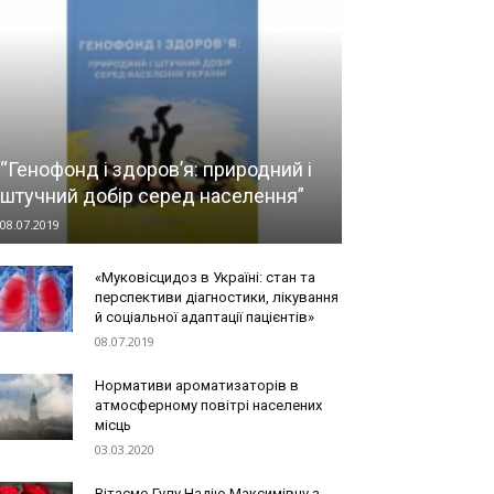
“Генофонд і здоров’я: природний і
штучний добір серед населення”
08.07.2019
«Муковісцидоз в Україні: стан та
перспективи діагностики, лікування
й соціальної адаптації пацієнтів»
08.07.2019
Нормативи ароматизаторів в
атмосферному повітрі населених
місць
03.03.2020
Вітаємо Гулу Надію Максимівну з