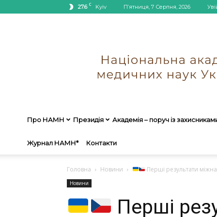
C
27.6
Kyiv
П’ятниця, 7 Серпня, 2026
Уві
Про НАМН
Президія
Академія – поруч із захисникам
Журнал НАМН*
Контакти
Головна
Новини
Перші результати міжна
Новини
Перші рез