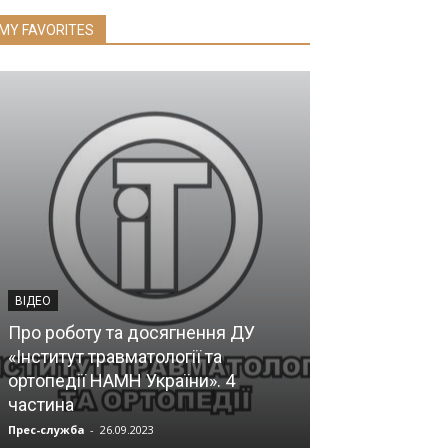
MY FAVORITES
ВІДЕО
Про роботу та досягнення ДУ
ГОЛОВИ РМВ УСТ
«Інститут травматології та
ортопедії НАМН України». 4
Пушкарьов Ві
частина
Володимиров
Прес-служба
-
26.09.2023
Прес-служба
-
19.0