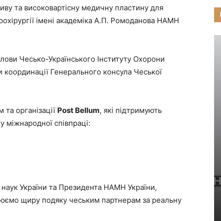
иву та високовартісну медичну пластину для
рохірургії імені академіка А.П. Ромоданова НАМН
олови Чесько-Українського Інституту Охорони
и координації Генерального консула Чеської
 та організації
Post Bellum
, які підтримують
у міжнародної співпраці:
х наук України та Президента НАМН України,
люємо щиру подяку чеським партнерам за реальну