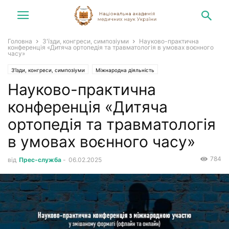
Головна
З'їзди, конгреси, симпозіуми
Науково-практична
конференція «Дитяча ортопедія та травматологія в умовах воєнного
часу»
З'їзди, конгреси, симпозіуми
Міжнародна діяльність
Науково-практична
Конгреси, симпозіуми, зустрічі
Новини
конференція «Дитяча
ортопедія та травматологія
в умовах воєнного часу»
784
від
Прес-служба
-
06.02.2025