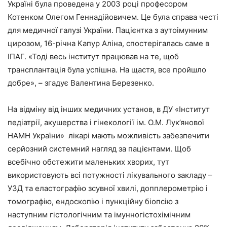
Україні була проведена у 2003 році професором
Котенком Олегом Геннадійовичем. Це була справа честі
для медичної галузі України. Пацієнтка з аутоімунним
цирозом, 16-річна Капур Аліна, спостерігалась саме в
ІПАГ. «Тоді весь інститут працював на те, щоб
трансплантація була успішна. На щастя, все пройшло
добре», – згадує Валентина Березенко.
На відміну від інших медичних установ, в ДУ «Інститут
педіатрії, акушерства і гінекології ім. О.М. Лук’янової
НАМН України» лікарі мають можливість забезпечити
серйозний системний нагляд за пацієнтами. Щоб
всебічно обстежити маленьких хворих, тут
використовують всі потужності лікувального закладу –
УЗД та еластографію зсувної хвилі, допплерометрію і
томографію, ендоскопію і пункційну біопсію з
наступним гістологічним та імунногістохімічним