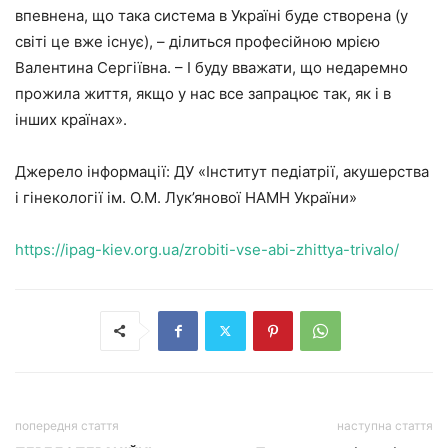
впевнена, що така система в Україні буде створена (у
світі це вже існує), – ділиться професійною мрією
Валентина Сергіївна. – І буду вважати, що недаремно
прожила життя, якщо у нас все запрацює так, як і в
інших країнах».
Джерело інформації: ДУ «Інститут педіатрії, акушерства
і гінекології ім. О.М. Лук’янової НАМН України»
https://ipag-kiev.org.ua/zrobiti-vse-abi-zhittya-trivalo/
попередня стаття
наступна стаття