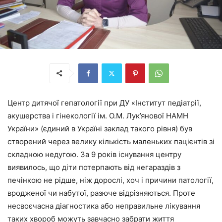
Центр дитячої гепатології при ДУ «Інститут педіатрії,
акушерства і гінекології ім. О.М. Лук’янової НАМН
України» (єдиний в Україні заклад такого рівня) був
створений через велику кількість маленьких пацієнтів зі
складною недугою. За 9 років існування центру
виявилось, що діти потерпають від негараздів з
печінкою не рідше, ніж дорослі, хоч і причини патології,
вродженої чи набутої, разюче відрізняються. Проте
несвоєчасна діагностика або неправильне лікування
таких хвороб можуть завчасно забрати життя