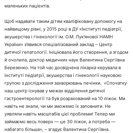
маленьких пацієнтів.
Щоб надавати таким дітям кваліфіковану допомогу на
найвищому рівні, у 2015 році в ДУ «Інституті педіатрії,
акушерства і гінекології ім. О.М. Лук’янової НАМН
України» з’явився спеціалізований заклад – Центр
дитячої гепатології. Ініціювала його створення, а згодом
й очолила, доктор медичних наук Валентина Сергіївна
Березенко. На той час досвідчена лікарка керувала в
Інституті педіатрії, акушерства і гінекології науковою
групою з дослідження захворювань печінки. «Спочатку
наш центр існував у межах відділення дитячої
гастроентерології та був розрахований на 10 ліжок. Ми
навіть не знали, чи ми зможемо їх заповнити. Не
уявляли навіть масштабів цієї проблеми! Тепер ми
займаємо весь поверх — це 30 ліжок, а потреба —
набагато більша», – згадує Валентина Сергіївна.