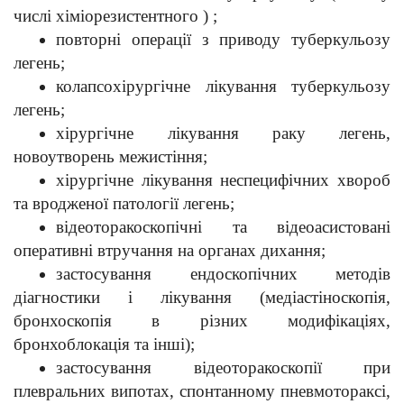
числі хіміорезистентного
)
;
повторні операції з приводу туберкульозу
легень;
колапсохірургічне лікування туберкульозу
легень;
хірургічне лікування раку легень,
новоутворень межистіння;
хірургічне лікування неспецифічних хвороб
та вродженої патології легень;
відеоторакоскопічні та відеоасистовані
оперативні втручання на органах дихання;
застосування ендоскопічних методів
діагностики і лікування (медіастіноскопія,
бронхоскопія в різних модифікаціях,
бронхоблокація та інші);
застосування відеоторакоскопії при
плевральних випотах, спонтанному пневмотораксі,