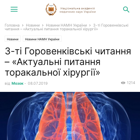
Головна
Новини
Новини НАМН України
3-ті Горовенківські
читання – «Актуальні питання торакальної хірургії»
Новини
Новини НАМН України
3-ті Горовенківські читання
– «Актуальні питання
торакальної хірургії»
1214
від
Мозок
-
08.07.2019