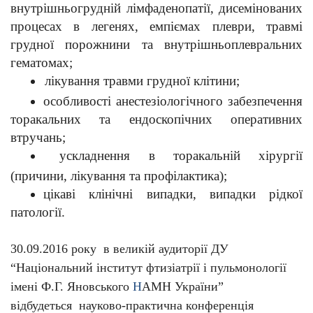
внутрішньогрудній лімфаденопатії, дисемінованих
процесах в легенях, емпіємах плеври, травмі
грудної порожнини та внутрішньоплевральних
гематомах;
лікування травми грудної клітини;
особливості анестезіологічного забезпечення
торакальних та ендоскопічних оперативних
втручань;
ускладнення в торакальній хірургії
(причини, лікування та профілактика);
цікаві клінічні випадки, випадки рідкої
патології.
30.09.2016 року в великій аудиторії ДУ
“Національний інститут фтизіатрії і пульмонології
імені Ф.Г. Яновського
Н
АМН України
”
відбудеться
науково-практична конференція