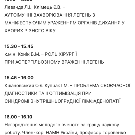
Леванда Л.І., Клімець Є.В. –
АУТОІМУННІ ЗАХВОРЮВАННЯ ЛЕГЕНЬ З
МАНІФЕСТУЮЧИМ УРАЖЕННЯМ ОРГАНІВ ДИХАННЯ У
ХВОРИХ РІЗНОГО ВІКУ
15.30 – 15.45
к.м.н. Конік Б.М. – РОЛЬ ХІРУРГІЇ
ПРИ АСПЕРГІЛЬОЗНОМУ ВРАЖЕННІ ЛЕГЕНЬ
15.45 – 16.00
Кшановський О.Є. Купчак І.М. – ПРОБЛЕМА СВОЄЧАСНОЇ
ДІАГНОСТИКИ ТА ЇЇ ОПТИМІЗАЦІЯ ПРИ
СИНДРОМІ ВНУТРІШНЬОГРУДНОЇ ЛІМФАДЕНОПАТІЇ
16.00 – 16.10
Нагородження молодого вченого за кращу наукову
роботу. Член-кор. НАМН України, професор Горовенко