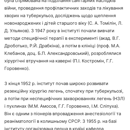
була спрямована на подолання санітарних наслідків
війни, проведення профілактичних заходів та лікування
хворих на туберкульоз, досліджень щодо щеплення
новонароджених і дітей старшого віку (С. А. Томілін, Л.
Д. Ульянов). З 1947 року в інституті почали вивчати
методи специфічної терапії в експерименті (акад. В.Г.
Дроботько, Р.Й. Драбкіна), а потім в клініці (проф. М.А.
Клебанов, доц. Б.П. Александровський), розроблялися
хірургічні втручання на каверні (П.І. Костромін, Г.Г.
Горовенко).
З кінця 1952 р. інститут почав широко розвивати
резекційну хірургію легень, спочатку при туберкульозі,
а потім при неспецифічних захворюваннях легень (НЗЛ)
і пухлинах (М.М. Амосов, Г.Г. Горовенко, І.М. Сліпуха).
Він є одним з піонерів впровадження анестезіології та
реаніматології в колишньому СРСР. З 1955 р. на базі
інституту організована перша в країні кафедра