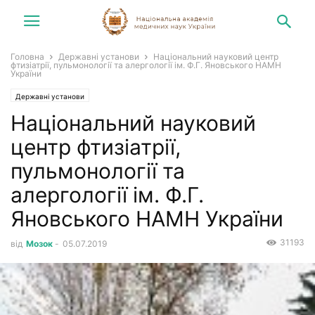
Головна
Державні установи
Національний науковий центр
фтизіатрії, пульмонології та алергології ім. Ф.Г. Яновського НАМН
України
Державні установи
Національний науковий
центр фтизіатрії,
пульмонології та
алергології ім. Ф.Г.
Яновського НАМН України
31193
від
Мозок
-
05.07.2019