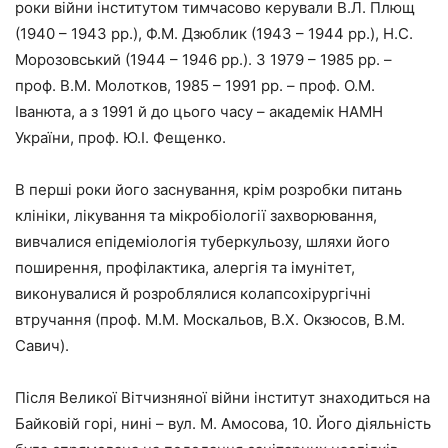
роки війни інститутом тимчасово керували В.Л. Плющ
(1940 – 1943 рр.), Ф.М. Дзюблик (1943 – 1944 рр.), Н.С.
Морозовський (1944 – 1946 рр.). З 1979 – 1985 рр. –
проф. В.М. Молотков, 1985 – 1991 рр. – проф. О.М.
Іванюта, а з 1991 й до цього часу – академік НАМН
України, проф. Ю.І. Фещенко.
В перші роки його заснування, крім розробки питань
клініки, лікування та мікробіології захворювання,
вивчалися епідеміологія туберкульозу, шляхи його
поширення, профілактика, алергія та імунітет,
виконувалися й розроблялися колапсохірургічні
втручання (проф. М.М. Москальов, В.Х. Окзюсов, В.М.
Савич).
Після Великої Вітчизняної війни інститут знаходиться на
Байковій горі, нині – вул. М. Амосова, 10. Його діяльність