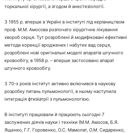
торкальної хірургії, а згодом й анестезіології.
З 1955 р. вперше в Україні в інституті під керівництвом
проф. М.М. Амосова розпочато хірургічне лікування
хвороб серця. Тут розроблені й модифіковані ефективні
методи корекції вроджених і набутих вад серця,
розроблені нові оригінальні моделі апаратів штучного
кровообігу, в 1958 р. – вперше застосовано апарат
штучного кровообігу.
З 70-х років інститут активно включився в наукову
розробку питань пульмонології, в ньому наступила
інтеграція фтизіатрії з пульмонологією.
В інституті працювали й працюють сьогодні 7
заслужених діячів науки і техніки (М.М. Амосов, Б.Я.
Ященко, Г.Г. Горовенко, О.С. Мамолат, О.М. Сидаренко,