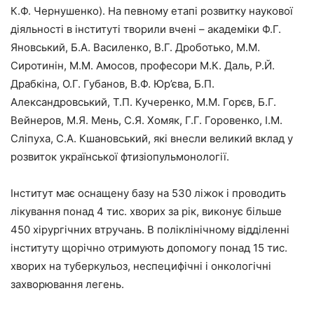
К.Ф. Чернушенко). На певному етапі розвитку наукової
діяльності в інституті творили вчені – академіки Ф.Г.
Яновський, Б.А. Василенко, В.Г. Дроботько, М.М.
Сиротинін, М.М. Амосов, професори М.К. Даль, Р.Й.
Драбкіна, О.Г. Губанов, В.Ф. Юр’єва, Б.П.
Александровський, Т.П. Кучеренко, М.М. Горєв, Б.Г.
Вейнеров, М.Я. Мень, С.Я. Хомяк, Г.Г. Горовенко, І.М.
Сліпуха, С.А. Кшановський, які внесли великий вклад у
розвиток української фтизіопульмонології.
Інститут має оснащену базу на 530 ліжок і проводить
лікування понад 4 тис. хворих за рік, виконує більше
450 хірургічних втручань. В поліклінічному відділенні
інституту щорічно отримують допомогу понад 15 тис.
хворих на туберкульоз, неспецифічні і онкологічні
захворювання легень.