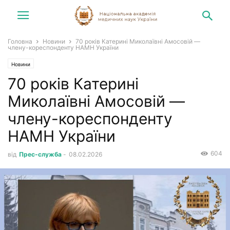
Головна
Новини
70 років Катерині Миколаївні Амосовій —
члену-кореспонденту НАМН України
Новини
70 років Катерині
Миколаївні Амосовій —
члену-кореспонденту
НАМН України
604
від
Прес-служба
-
08.02.2026