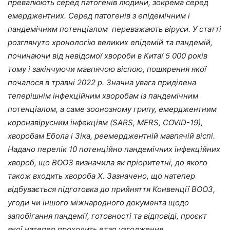
превалюють серед патогенів людини, зокрема серед
емерджентних. Серед патогенів з епідемічним і
пандемічним потенціалом переважають віруси. У статті
розглянуто хронологію великих епідемій та пандемій,
починаючи від невідомої хвороби в Китаї 5 000 років
тому і закінчуючи мавпячою віспою, поширення якої
почалося в травні 2022 р. Значна увага приділена
теперішнім інфекційним хворобам із пандемічним
потенціалом, а саме зоонозному грипу, емерджентним
коронавірусним інфекціям (SARS, MERS, COVID-19),
хворобам Ебола і Зіка, реемерджентній мавпячій віспі.
Надано перелік 10 потенційно пандемічних інфекційних
хвороб, що ВООЗ визначила як пріоритетні, до якого
також входить хвороба Х. Зазначено, що натепер
відбувається підготовка до прийняття Конвенції ВООЗ,
угоди чи іншого міжнародного документа щодо
запобігання пандемії, готовності та відповіді, проєкт
якої натепер проходить етап узгодження.