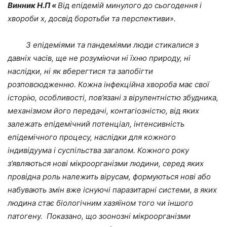
Винник Н.П «
Від епідемій минулого до сьогодення і
хвороби х, досвід боротьби та перспективи».
З епідеміями та пандеміями люди стикалися з
давніх часів, ще не розуміючи ні їхню
природу, ні
наслідки, ні як вберегтися та запобігти
розповсюдженню. Кожна інфекційна хвороба має свої
історію, особливості, пов’язані з вірулентністю збудника,
механізмом його передачі, контагіозністю, від яких
залежать епідемічний потенціал, інтенсивність
епідемічного процесу, наслідки для кожного
індивідуума і суспільства загалом. Кожного року
з’являються нові мікроорганізми людини, серед яких
провідна роль належить вірусам, формуються нові або
набувають змін вже існуючі паразитарні системи, в яких
людина стає біологічним хазяїном того чи іншого
патогену. Показано, що зоонозні мікроорганізми