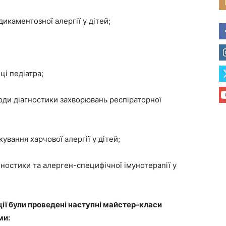
дикаментозної алергії у дітей;
і педіатра;
тоди діагностики захворювань респіраторної
кування харчової алергії у дітей;
гностики та алерген-специфічної імунотерапії у
ії були проведені наступні майстер-класи
ми: