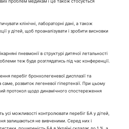
ових проблем медикам і це також стосується
чувати клінічні, лабораторні дані, а також
ції у дітей, щоб проаналізувати і зробити висновки
ікарняні пневмонії в структурі дитячої летальності
проблеми теж буде розглядатись під час конференції.
ння перебіг бронхолегеневої дисплазії та
 саме, розвиток легеневої гіпертензії. При цьому
чний протокол щодо динамічного спостереження
ють усі можливості контролювати перебіг БА у дітей,
ння залишаються не вивченими. Серед них і
тистики, поширеність БА в Україні складає до 1 %, а