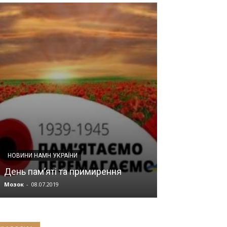
НОВИНИ МЕДИЦИ
Унікальний ма
підвищення кв
НОВИНИ НАМН УКРАЇНИ
українських х
День пам’яті та примирення
тисячі життів 
Мозок
-
08.07.2019
Мозок
-
08.07.2019