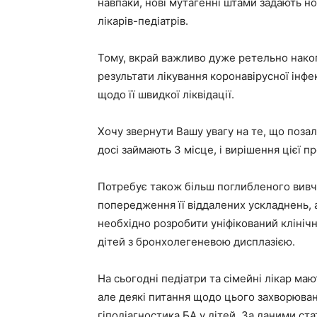
навпаки, нові мутагенні штами задають н
лікарів-педіатрів.
Тому, вкрай важливо дуже ретельно накопи
результати лікування коронавірусної інфек
щодо її швидкої ліквідації.
Хочу звернути Вашу увагу на те, що позал
досі займають 3 місце, і вирішення цієї 
Потребує також більш поглибленого вивче
попередження її віддалених ускладнень, а
необхідно розробити уніфікований кліні
дітей з бронхолегеневою дисплазією.
На сьогодні педіатри та сімейні лікар ма
але деякі питання щодо цього захворюва
гіподіагностика БА у дітей. За даними ста