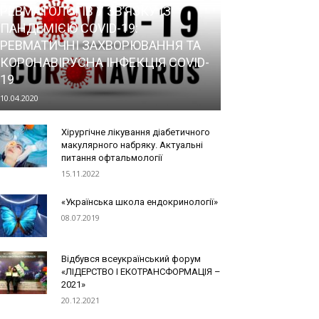
РЕВМАТОЛОГІВ У ЗВ’ЯЗКУ ІЗ
ПАНДЕМІЄЮ COVID-19:
РЕВМАТИЧНІ ЗАХВОРЮВАННЯ ТА
КОРОНАВІРУСНА ІНФЕКЦІЯ COVID-
19
10.04.2020
Хірургічне лікування діабетичного
макулярного набряку. Актуальні
питання офтальмології
15.11.2022
«Українська школа ендокринології»
08.07.2019
Відбувся всеукраїнський форум
«ЛІДЕРСТВО І ЕКОТРАНСФОРМАЦІЯ –
2021»
20.12.2021