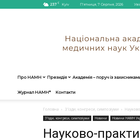
C
23.7
Kyiv
П’ятниця, 7 Серпня, 2026
Уві
Про НАМН
Президія
Академія – поруч із захисникам
Журнал НАМН*
Контакти
Головна
З'їзди, конгреси, симпозіуми
Науково
З'їзди, конгреси, симпозіуми
Новини
Новини НАМН Ук
Науково-практи