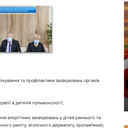
лікування та профілактики захворювань органів
рапії в дитячій пульмонології;
ання алергічних захворювань у дітей раннього та
чного риніту, атопічного дерматиту, кропив’янки);