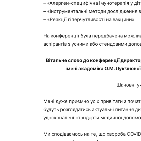
– «Алерген-специфічна імунотерапія у діте
– «Інструментальні методи дослідження в 
– «Реакції гіперчутливості на вакцини»
На конференції була передбачена можлив
аспірантів з усними або стендовими допо
Вітальне слово до конференції директора
імені академіка О.М. Лук’яново
Шановні у
Мені дуже приємно усіх привітати з почат
будуть розглядатись актуальні питання ди
удосконалені стандарти медичної допомог
Ми сподіваємось на те, що хвороба COVID-