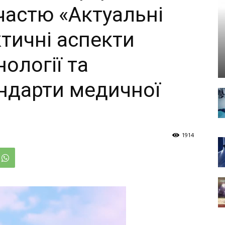
астю «Актуальні
тичні аспекти
ології та
андарти медичної
1914