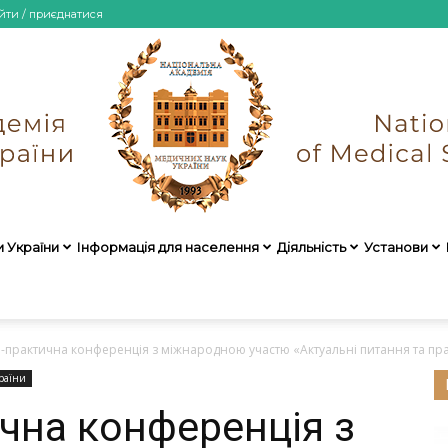
йти / приєднатися
и України
Інформація для населення
Діяльність
Установи
НАМН
-практична конференція з міжнародною участю «Актуальні питання та практ
раїни
чна конференція з
України