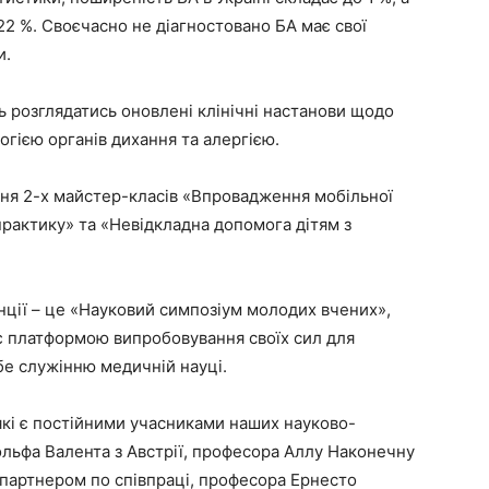
 22 %. Своєчасно не діагностовано БА має свої
и.
ь розглядатись оновлені клінічні настанови щодо
огією органів дихання та алергією.
ня 2-х майстер-класів «Впровадження мобільної
практику» та «Невідкладна допомога дітям з
ції – це «Науковий симпозіум молодих вчених»,
 є платформою випробовування своїх сил для
бе служінню медичній науці.
які є постійними учасниками наших науково-
льфа Валента з Австрії, професора Аллу Наконечну
м партнером по співпраці, професора Ернесто