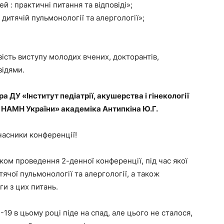
й : практичні питання та відповіді»;
дитячій пульмонології та алергології»;
ість виступу молодих вчених, докторантів,
відями.
 ДУ «Інститут педіатрії, акушерства і гінекології
ї НАМН України» академіка Антипкіна Ю.Г.
часники конференції!
ком проведення 2-денної конференції, під час якої
тячої пульмонології та алергології, а також
и з цих питань.
19 в цьому році піде на спад, але цього не сталося,