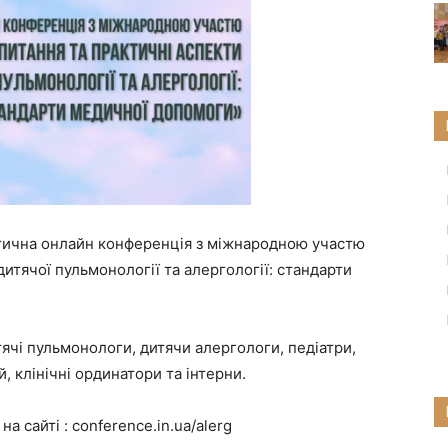
ктична онлайн конференція з міжнародною участю
дитячої пульмонології та алергології: стандарти
ячі пульмонологи, дитячи алергологи, педіатри,
й, клінічні ординатори та інтерни.
 сайті : conference.in.ua/alerg