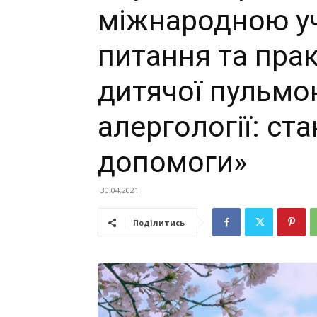
міжнародною уч
питання та прак
дитячої пульмон
алергології: ст
допомоги»
30.04.2021
Поділитись