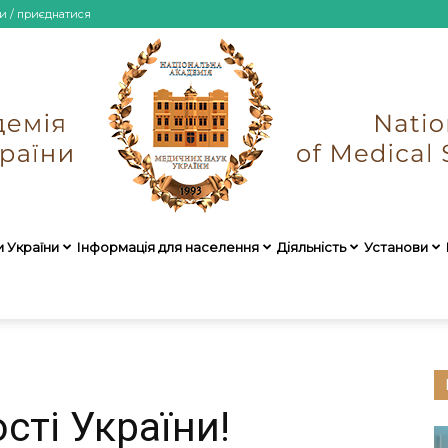
и / приєднатися
и України
Інформація для населення
Діяльність
Установи
НАМН
сті України!
України