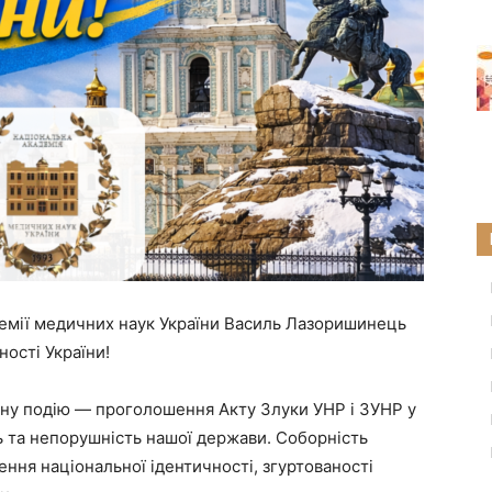
демії медичних наук України Василь Лазоришинець
ності України!
чну подію — проголошення Акту Злуки УНР і ЗУНР у
сть та непорушність нашої держави. Соборність
ння національної ідентичності, згуртованості