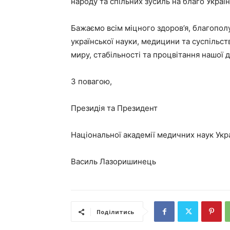
народу та спільних зусиль на благо Україн
Бажаємо всім міцного здоров’я, благополу
української науки, медицини та суспільст
миру, стабільності та процвітання нашої 
З повагою,
Президія та Президент
Національної академії медичних наук Укр
Василь Лазоришинець
Поділитись