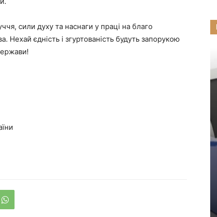
и.
ччя, сили духу та наснаги у праці на благо
ва. Нехай єдність і згуртованість будуть запорукою
держави!
аїни