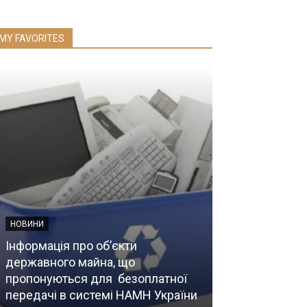
MY FAVORITES
НОВИНИ
Інформація про об’єкти
державного майна, що
НОВИНИ
пропонуються для безоплатної
передачі в системі НАМН України
Їх кров рятув