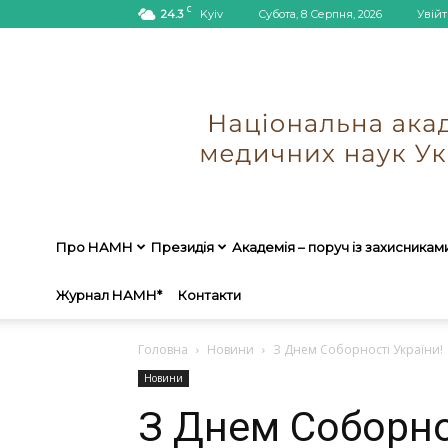
C
24.3
Kyiv
Субота, 8 Серпня, 2026
Увійт
Про НАМН
Президія
Академія – поруч із захисникам
Журнал НАМН*
Контакти
Головна
Новини
З Днем Соборності України!
Новини
З Днем Соборно