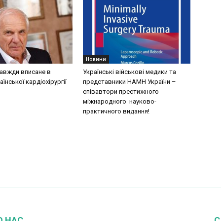
Новини
завжди вписане в
Українські військові медики та
аїнської кардіохірургії
представники НАМН України –
співавтори престижного
міжнародного науково-
практичного видання!
О НАС
С