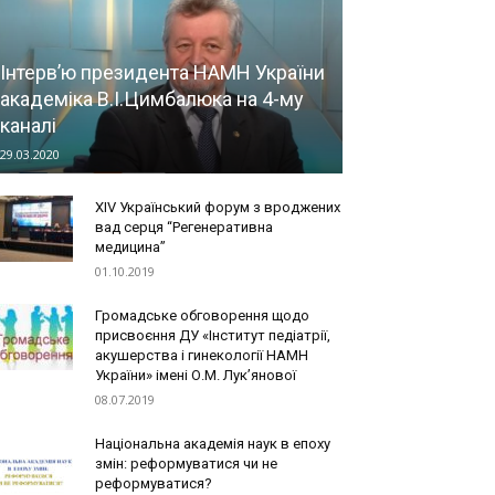
Інтерв’ю президента НАМН України
академіка В.І.Цимбалюка на 4-му
каналі
29.03.2020
XIV Український форум з вроджених
вад серця “Регенеративна
медицина”
01.10.2019
Громадське обговорення щодо
присвоєння ДУ «Інститут педіатрії,
акушерства і гинекології НАМН
України» імені О.М. Лук’янової
08.07.2019
Національна академія наук в епоху
змін: реформуватися чи не
реформуватися?