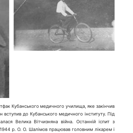
бітфак Кубанського медичного училища, яке закінчив
ін вступив до Кубанського медичного інституту. Під
чалася Велика Вітчизняна війна. Останній іспит з
 1944 р. О. О. Шалімов працював головним лікарем і