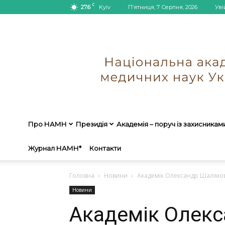
C
27.6
Kyiv
П’ятниця, 7 Серпня, 2026
Уві
Про НАМН
Президія
Академія – поруч із захисникам
Журнал НАМН*
Контакти
Головна
Новини
Академік Олександр Шалімов 
Новини
Академік Олекс