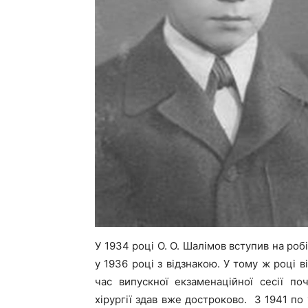
У 1934 році О. О. Шалімов вступив на ро
у 1936 році з відзнакою. У тому ж році в
час випускної екзаменаційної сесії по
хірургії здав вже достроково. З 1941 по