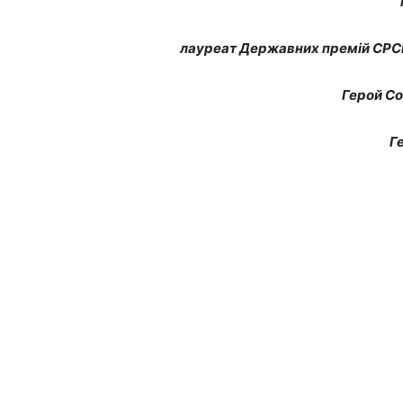
лауреат Державних премій СРСР 
Герой Со
Г