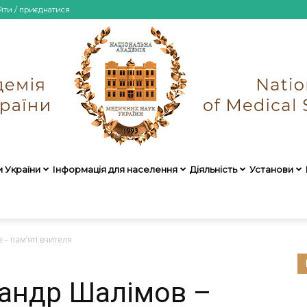
йти / приєднатися
и України
Інформація для населення
Діяльність
Установи
НАМН
– пам’яті вчителя
андр Шалімов –
України