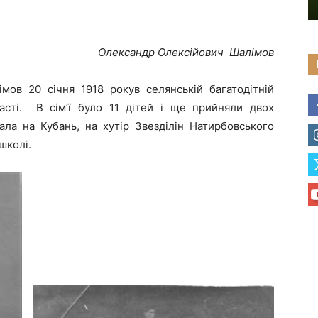
Олександр Олексійович Шалімов
мов 20 січня 1918 рокув селянській багатодітній
асті. В сім’ї було 11 дітей і ще прийняли двох
хала на Кубань, на хутір Звезділін Натирбовського
школі.