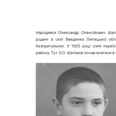
Народився
Олександр Олексійович Шалі
родині в селі Введенка Липецької обл
безпритульних. У 1925 році сім’я переї
району. Тут О.О. Шалімов почав вчитися в 