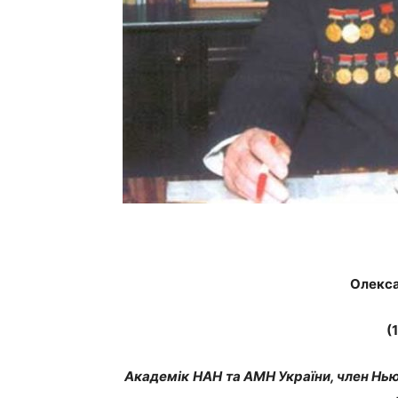
Олекса
(
Академік
HAH
та АМН України, член Нь