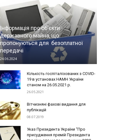
Інформація про об’єкти
державного майна, що
пропонуються для безоплатної
передачі
24.06.2024
Кількість госпіталізованих з COVID-
19 в установах НАМН України
станом на 26.05.2021 р.
26.05.2021
Вітчизняні фахові видання для
публікацій
08.07.2019
Указ Президента України “Про
присудження премій Президента