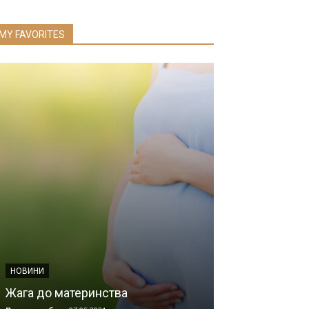
MY FAVORITES
ІНФОРМАЦІЙНІ МА
Інформація щ
коронавірусу 
НОВИНИ
коронавірусно
Жага до материнства
19)