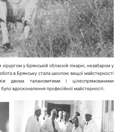
 хірургом у Брянській обласній лікарні, незабаром у
робота в Брянську стала школою вищої майстерності
між двома талановитими і цілеспрямованими
 було вдосконалення професійної майстерності.