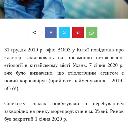
31 грудня 2019 р. офіс ВООЗ у Китаї повідомив про
кластер захворювань на пневмонію нез’ясованої
етіології в китайському місті Ухань. 7 січня 2020 р.
вже було визначено, що етіологічним агентом є
новий коронавірус (прийняте найменування –
2019-
nCoV
).
Спочатку с
палах
пов’язували
з
перебуванням
захворілих
на ринку морепродуктів
в м.
Ухані. Ринок
був закритий 1 січня 2020 р
.