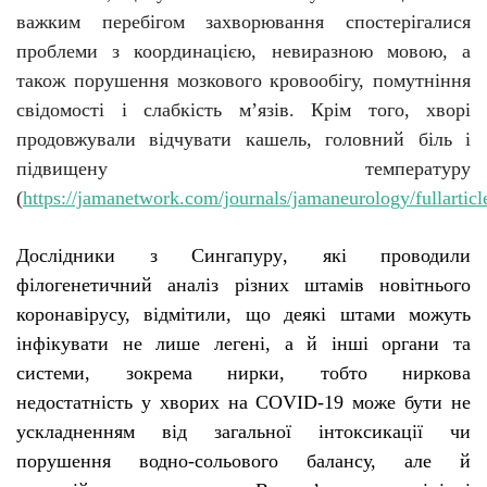
важким перебігом захворювання спостерігалися
проблеми з координацією, невиразною мовою, а
також порушення мозкового кровообігу, помутніння
свідомості і слабкість м’язів. Крім того, хворі
продовжували відчувати кашель, головний біль і
підвищену температуру
(
https://jamanetwork.com/journals/jamaneurology/fullartic
Д
ослідники з Сингапуру
,
які
проводили
філогенетичний аналіз різних штамів новітнього
коронавірусу, відмі
тили
, що деякі штами можуть
інфікувати не лише легені, а й інші органи та
системи, зокрема нирки
, тобто
ниркова
недостатність у хворих на COVID-19 може бути не
ускладненням від загальної інтоксикації чи
порушення водно-сольового балансу, але й