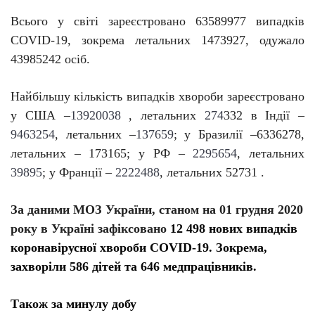
Всього у світі зареєстровано
63589977
випадків
C
O
VID-19, зокрема летальних
1473927
, одужало
43985242
осіб.
Найбільшу кількість випадків хвороби зареєстровано
у США –
13920038
, летальних
274
332
в Індії –
9463254
, летальних –
137659
; у Бразилії –
6336278
,
летальних –
173165
; у РФ –
2295654
, летальних
39895
; у Франції –
2
222488
, летальних
52731
.
За даними МОЗ України, станом на 01 грудня
2020
року
в Укра
їні
зафіксовано
12 498 нових випадків
коронавірусної хвороби COVID-19. Зокрема,
захворіли 586 дітей та 646 медпрацівників.
Також за минулу добу