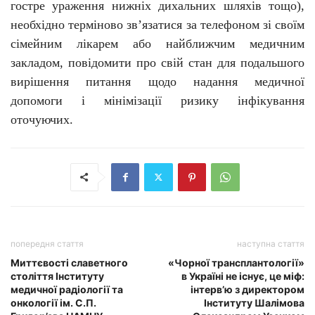
гостре ураження нижніх дихальних шляхів тощо),
необхідно терміново зв’язатися за телефоном зі своїм
сімейним лікарем або найближчим медичним
закладом, повідомити про свій стан для подальшого
вирішення питання щодо надання медичної
допомоги і мінімізації ризику інфікування
оточуючих.
попередня стаття
наступна стаття
Миттєвості славетного
«Чорної трансплантології»
століття Інституту
в Україні не існує, це міф:
медичної радіології та
інтерв’ю з директором
онкології ім. С.П.
Інституту Шалімова