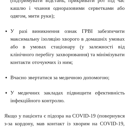
(підтримувати відстань, прикривати рот під час
кашлю і чхання одноразовими серветками або
одягом, мити руки);
У разі виникнення ознак ГРВІ забезпечити
максимальну ізоляцію хворого в домашніх умовах
або в умовах стаціонару (у залежності від
клінічного перебігу захворювання) та мінімізувати
контакти оточуючих із ним;
Вчасно звертатися за медичною допомогою;
У медичних
закладах підвищити ефективність
інфекційного
контролю
.
Якщо у пацієнта є підозра на C
O
VID-19 (повернувся
з-за кордону, мав контакт із хворим на C
O
VID-19,