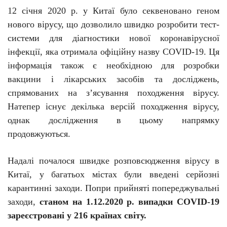
12 січня
2020 р. у
Китаї було секвеновано геном
нового вірусу, що дозволило швидко
розробити тест-
системи
для діагностики нової коронавірусної
інфекції, яка отримала офіційну назву
COVID
-19
.
Ця
інформація також є необхідною для розробки
вакцини і лікарських засобів та досліджень,
спрямованих на з’ясування походження вірусу.
Натепер існує декілька версій походження вірусу,
однак дослідження в цьому напрямку
продовжуються.
Надалі почалося швидке розповсюдження вірусу в
Китаї, у багатьох містах були введені серйозні
карантинні заходи. Попри прийняті попереджувальні
заходи,
станом на 1.12.2020 р. випадки
COVID
-19
зареєстровані у 216 країнах світу.