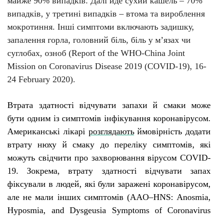
майже 90% випадків. Далі йде сухий кашель – 70%
випадків, у третині випадків – втома та вироблення
мокротиння. Інші симптоми включають задишку,
запалення горла, головний біль, біль у м’язах чи
суглобах, озноб (Report of the WHO-China Joint
Mission on Coronavirus Disease 2019 (COVID-19), 16-
24 February 2020).
Втрата здатності відчувати запахи й смаки може
бути одним із симптомів інфікування коронавірусом.
Американські лікарі
розглядають
ймовірність додати
втрату нюху й смаку до переліку симптомів, які
можуть свідчити про захворювання вірусом
COVID
-
19. Зокрема, втрату здатності відчувати запах
фіксували в людей, які були заражені коронавірусом,
але не мали інших симптомів (
AAO
–
HNS
:
Anosmia
,
Hyposmia
,
and
Dysgeusia
Symptoms
of
Coronavirus