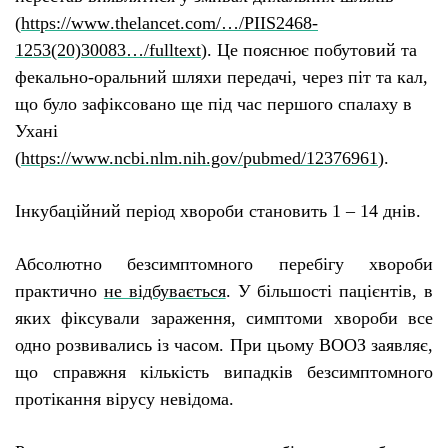
(
https
://
www
.
thelancet
.
com
/…/
PIIS
2468-
1253(20)30083…/
fulltext
). Ц
е пояснює побутовий та
фекально-оральний шляхи передачі, через піт та кал,
що бул
о
зафіксован
о
ще під час першого спалаху в
Ухані
(
https://www.ncbi.nlm.nih.gov/pubmed/12376961
).
Інкубаційний період хвороби становить 1 – 14 днів.
Абсолютно безсимптомного
перебігу
хвороб
и
практично
не відбувається
. У більшості пацієнтів, в
яких фіксували зараження, симптоми хвороби все
одно розвивались із часом. При цьому ВООЗ заявляє,
що справжня кількість випадків безсимптомного
протікання вірусу невідома.