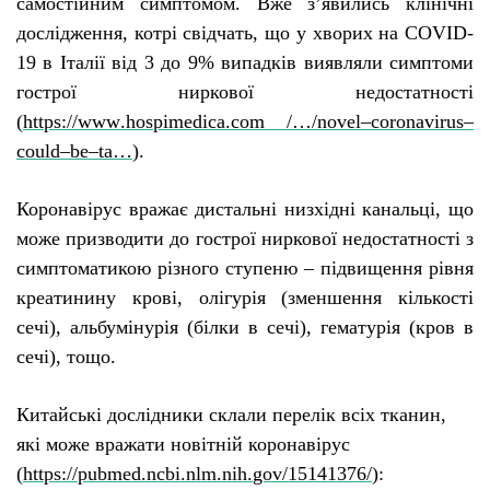
самостійним симптомом.
Вже з’явились клінічні
дослідження, котрі свідчать, що у хворих на
COVID
-
19 в Італії від 3 до 9% випадків виявляли симптоми
гострої ниркової недостатності
(
https
://
www
.
hospimedica
.
com
/…/
novel
–
coronavirus
–
could
–
be
–
ta
…
).
Коронавірус вражає дистальні низхідні канальці, що
може призводити до гострої ниркової недостатності з
симптоматикою різного ступеню – підвищення рівня
креатинину крові, олігурія (зменшення кількості
сечі), альбумінурія (білки в сечі), гематурія (кров в
сечі), тощо.
Китайські дослідники склали перелік всіх тканин,
які може вражати новітній коронавірус
(
https
://
pubmed
.
ncbi
.
nlm
.
nih
.
gov
/15141376/
):