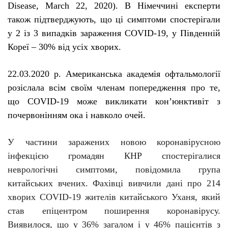
Disease
,
March
22, 2020).
В Німеччині експерти
також підтверджують, що ці симптоми спостерігали
у 2 із 3 випадків зараження
COVID
-19, у Південній
Кореї – 30% від усіх хворих.
22.03.2020 р. Американська академія офтальмології
розіслала всім своїм членам попередження про те,
що COVID-19 може викликати кон’юнктивіт з
почервонінням ока і
навколо очей
.
У частини заражених новою коронавірусною
інфекцією громадян КНР спостерігалися
неврологічні симптоми, повідомила група
китайських вчених. Фахівці вивчили дані про 214
хворих COVID-19 жителів китайського Уханя, який
став епіцентром поширення коронавірусу.
Виявилося, що у 36% загалом і у 46% пацієнтів з