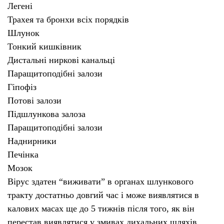
Легені
Трахея та бронхи всіх порядків
Шлунок
Тонкий кишківник
Дистальні ниркові канальці
Паращитоподібні залози
Гіпофіз
Потові залози
Підшлункова залоза
Паращитоподібні залози
Наднирники
Печінка
Мозок
Вірус здатен “виживати” в органах шлункового
тракту достатньо довгий час і може виявлятися в
калових масах ще до 5 тижнів після того, як він
перестав виявлятися у змивах дихальних шляхів