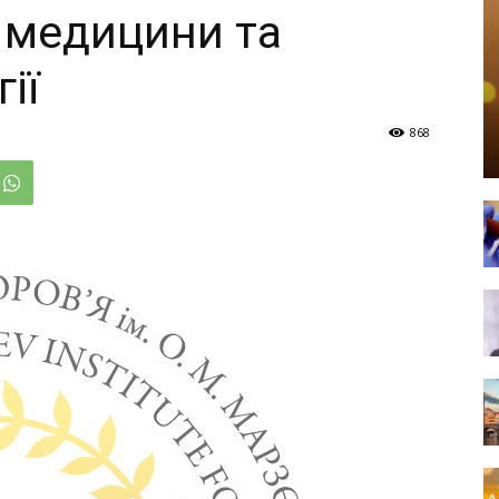
 медицини та
ії
868