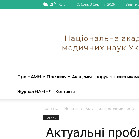
C
21
Kyiv
Субота, 8 Серпня, 2026
Увійти 
Про НАМН
Президія
Академія – поруч із захисникам
Журнал НАМН*
Контакти
Головна
Новини
Актуальні проблеми профіла
Новини
Актуальні про