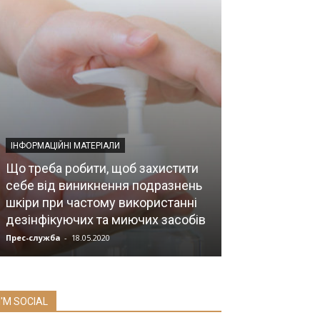
ІНФОРМАЦІЙНІ МАТЕРІАЛИ
Що треба робити, щоб захистити
себе від виникнення подразнень
НОВИНИ МЕДИЦИ
шкіри при частому використанні
дезінфікуючих та миючих засобів
Вітаємо ювіля
Прес-служба
-
18.05.2020
Мозок
-
08.07.2019
I'M SOCIAL