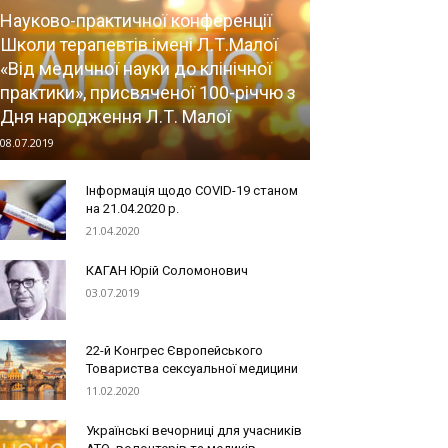
Науково-практичної конференції
Школи терапевтів імені Л.Т.Малої
«Від медичної науки до клінічної
практики», присвяченої 100-річчю з
Дня народження Л.Т. Малої
08.07.2019
Інформація щодо COVID-19 станом
на 21.04.2020 р.
21.04.2020
КАГАН Юрій Соломонович
03.07.2019
22-й Конгрес Європейського
Товариства сексуальної медицини
11.02.2020
Українські вечорниці для учасників