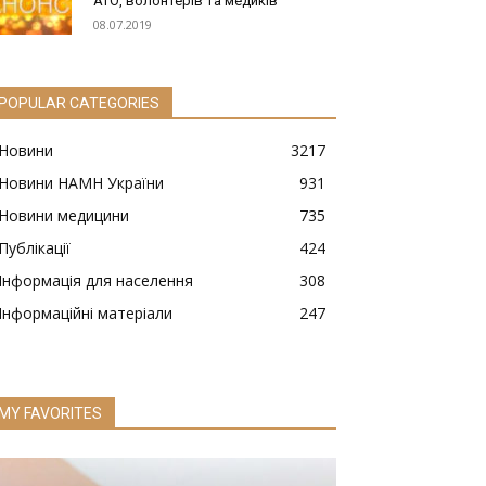
АТО, волонтерів та медиків
08.07.2019
POPULAR CATEGORIES
Новини
3217
Новини НАМН України
931
Новини медицини
735
Публікації
424
Інформація для населення
308
Інформаційні матеріали
247
MY FAVORITES