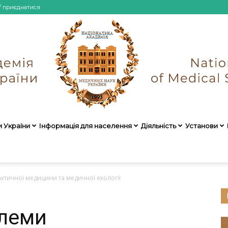
/ приєднатися
и України
Інформація для населення
Діяльність
Установи
НАМН
ктичної медицини та медичної екології
блеми
України