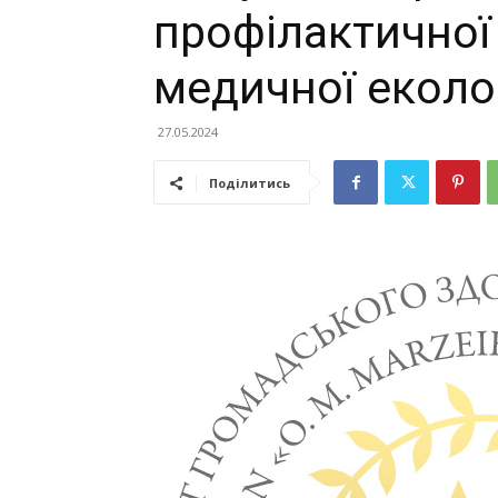
профілактичної
медичної еколог
27.05.2024
Поділитись