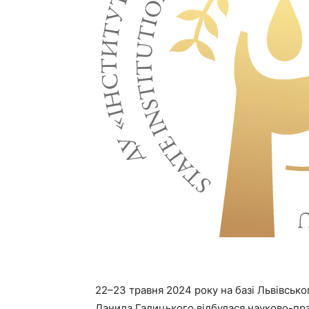
22–23 травня 2024 року на базі Львівськ
Данила Галицького відбулася науково-пр