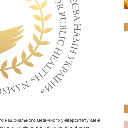
ого національного медичного університету імені
актична конференція «Актуальні проблеми