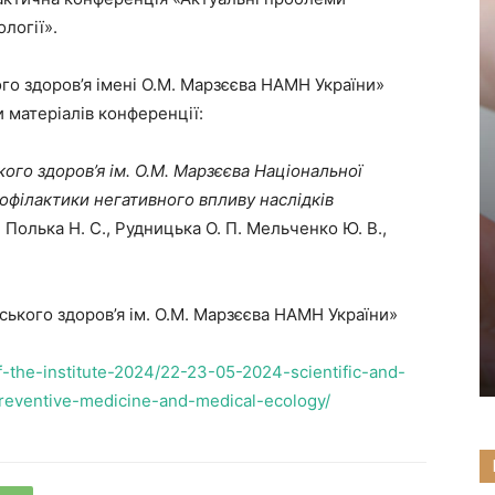
логії».
го здоров’я імені О.М. Марзєєва НАМН України»
и матеріалів конференції:
ого здоров’я ім. О.М. Марзєєва Національної
офілактики негативного впливу наслідків
: Полька Н. С., Рудницька О. П. Мельченко Ю. В.,
ського здоров’я ім. О.М. Марзєєва НАМН України»
f-the-institute-2024/22-23-05-2024-scientific-and-
preventive-medicine-and-medical-ecology/