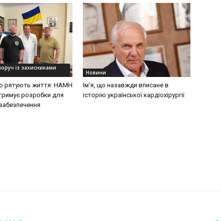
поруч із захисниками
Новини
 що рятують життя: НАМН
Ім’я, що назавжди вписане в
дтримує розробки для
історію української кардіохірургії
забезпечення