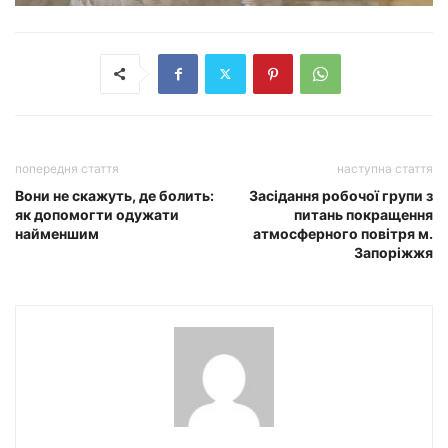
попередня стаття
наступна стаття
Вони не скажуть, де болить:
Засідання робочої групи з
як допомогти одужати
питань покращення
найменшим
атмосферного повітря м.
Запоріжжя