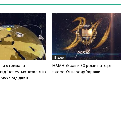
Відео
їни отримала
НАМН України 30 років на варті
від іноземних науковців
здоров’я народу України
річчя від дня її