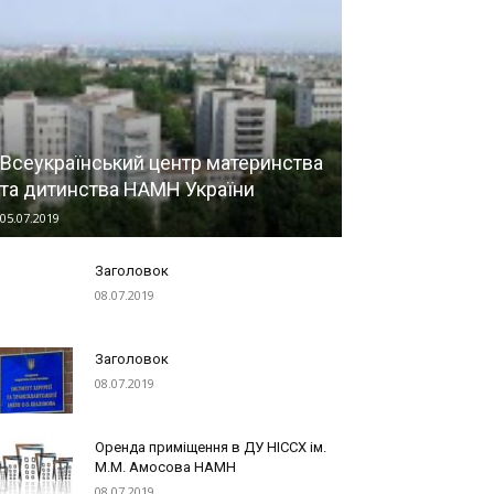
Всеукраїнський центр материнства
та дитинства НАМН України
05.07.2019
Заголовок
08.07.2019
Заголовок
08.07.2019
Оренда приміщення в ДУ НІССХ ім.
М.М. Амосова НАМН
08.07.2019