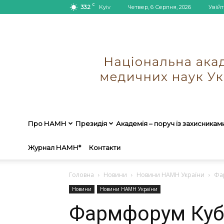
C
33.2
Kyiv
Четвер, 6 Серпня, 2026
Увійт
Про НАМН
Президія
Академія – поруч із захисникам
Журнал НАМН*
Контакти
Головна
Новини
Новини НАМН України
Фа
Новини
Новини НАМН України
Фармфорум Куб