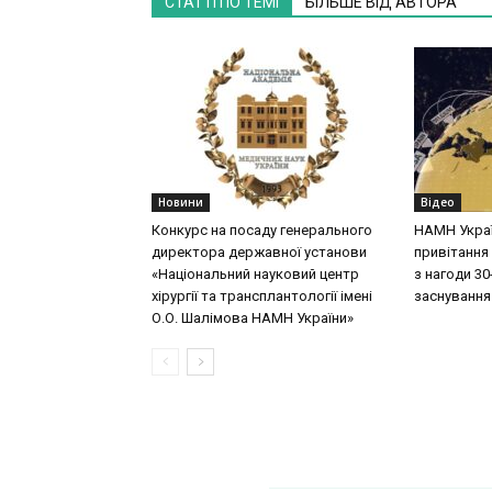
СТАТТІ ПО ТЕМІ
БІЛЬШЕ ВІД АВТОРА
Новини
Відео
Конкурс на посаду генерального
НАМН Укра
директора державної установи
привітання 
«Національний науковий центр
з нагоди 30-
хірургії та трансплантології імені
заснування
О.О. Шалімова НАМН України»