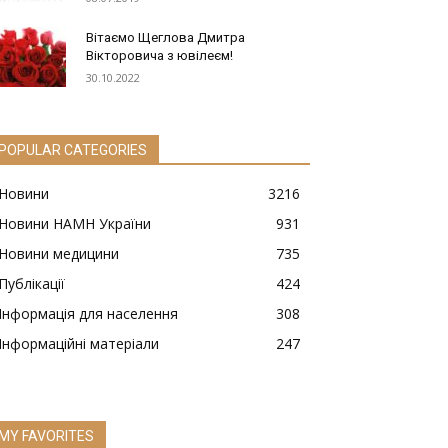
Вітаємо Щеглова Дмитра
Вікторовича з ювілеєм!
30.10.2022
POPULAR CATEGORIES
Новини
3216
Новини НАМН України
931
Новини медицини
735
Публікації
424
Інформація для населення
308
Інформаційні матеріали
247
MY FAVORITES