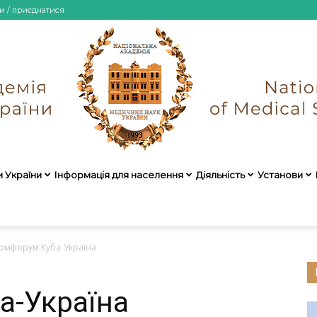
и / приєднатися
и України
Інформація для населення
Діяльність
Установи
НАМН
рмфорум Куба-Україна
а-Україна
України