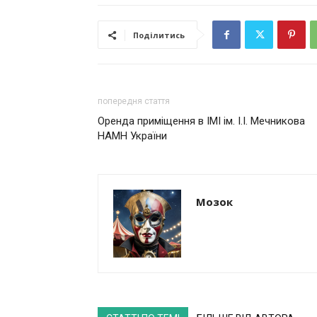
Поділитись
попередня стаття
Оренда приміщення в ІМІ ім. І.І. Мечникова
НАМН України
Мозок