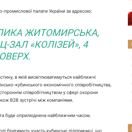
-промислової палати України за адресою:
ВЕЛИКА ЖИТОМИРСЬКА,
Ц-ЗАЛ «КОЛІЗЕЙ», 4
ОВЕРХ.
тину, в якій висвітлюватимуться найближчі
їнсько-кубинського економічного співробітництва,
остороннім співробітництвом у сфері охорони
акож B2B зустрічі між компаніями.
та буде оприлюднена найближчим часом.
оді братимуть участь кубинські підприємці, що