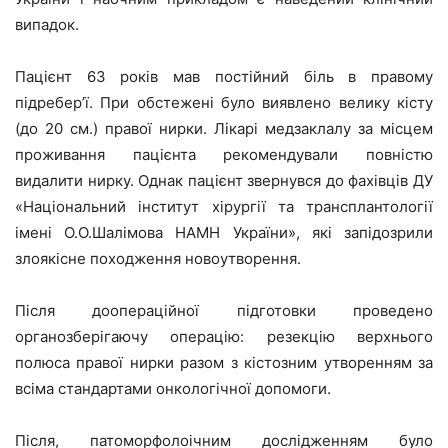
випадок.
Пацієнт 63 років мав постійний біль в правому
підребер’ї. При обстежені було виявлено велику кісту
(до 20 см.) правої нирки. Лікарі медзаклалу за місцем
проживання пацієнта рекомендували повністю
видалити нирку. Однак пацієнт звернувся до фахівців ДУ
«Національний інститут хірургії та трансплантології
імені О.О.Шалімова НАМН України», які запідозрили
злоякісне походження новоутворення.
Після доопераційної підготовки проведено
органозберігаючу операцію: резекцію верхнього
полюса правої нирки разом з кістозним утворенням за
всіма стандартами онкологічної допомоги.
Після, патоморфолоічним дослідженням було