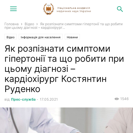
Головна
Відео
Як розпізнати симптоми гіпертонії та що робити
при цьому діагнозі – кардіохірург...
Відео
Інформація для населення
Новини
Як розпізнати симптоми
гіпертонії та що робити при
цьому діагнозі –
кардіохірург Костянтин
Руденко
1546
від
Прес-служба
-
17.05.2021