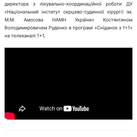
директора з лікувально-координаційної роботи ДУ
«Національний інститут серцево-судинної хірургії ім.
М.М. Амосова НАМН України» Костянтином
Володимировичем Руденко в програмі «Сніданок з 1+1»
на телеканалі 1+1.