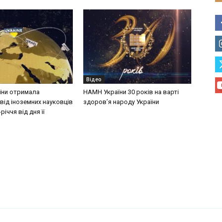
Відео
їни отримала
НАМН України 30 років на варті
від іноземних науковців
здоров’я народу України
річчя від дня її