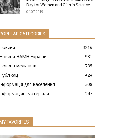
Day for Women and Girls in Science
04.07.2019
POPULAR CATEGORIES
Новини
3216
Новини НАМН України
931
Новини медицини
735
Публікації
424
Інформація для населення
308
Інформаційні матеріали
247
MY FAVORITES