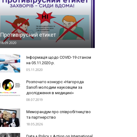
Противірусний етикет
16.09.2020
Інформація щодо COVID-19 станом
на 05.11.2020 р.
05.11.2020
Розпочато конкурс «Нагорода
Sanofi молодим науковцям за
дослідження в медицині»
08.07.2019
Меморандум про співробітництво
та партнерство
18.05.2026
Data + Policy = Action on International