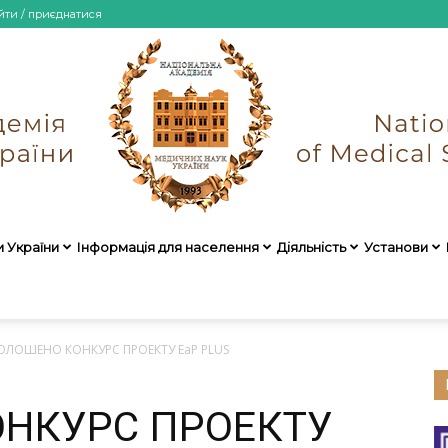
йти / приєднатися
и України
Інформація для населення
Діяльність
Установи
НАМН
ОЛОШЕНО КОНКУРС ПРОЕКТУ EaP PLUS
НКУРС ПРОЕКТУ
України