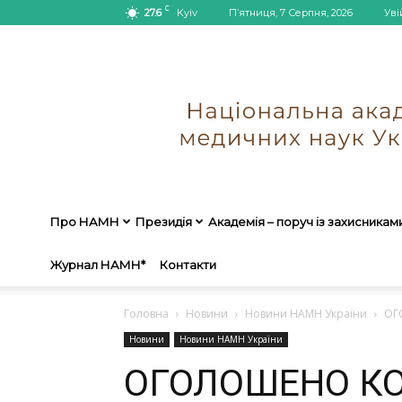
C
27.6
Kyiv
П’ятниця, 7 Серпня, 2026
Уві
Про НАМН
Президія
Академія – поруч із захисникам
Журнал НАМН*
Контакти
Головна
Новини
Новини НАМН України
ОГ
Новини
Новини НАМН України
ОГОЛОШЕНО КО