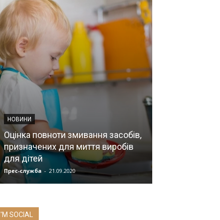
НОВИНИ
НОВИНИ
Оцінка повноти змивання засобів,
призначених для миття виробів
Чорнобильськ
для дітей
років
Прес-служба
-
21.09.2020
Прес-служба
-
13.0
I'M SOCIAL