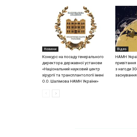
Новини
Відео
Конкурс на посаду генерального
НАМН Укра
директора державної установи
привітання 
«Національний науковий центр
з нагоди 30-
хірургії та трансплантології імені
заснування
О.О. Шалімова НАМН України»