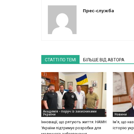
Прес-служба
СТАТТІ ПО ТЕМІ
БІЛЬШЕ ВІД АВТОРА
Академія - поруч із захисниками
України
Новини
Інновації, що рятують життя: НАМН
Ім’я, що на
України підтримує розробки для
історію укр
медичного забезпечення