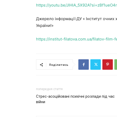
https://youtu.be/JIHlA_5X92A?si=zBf1ueO4
Джерело інформації:ДУ « Інститут очних х
України!»
https://institut-filatova.com.ua/filatov-film-
Поділитись
попередня стаття
Стрес-асоційовані психічні розлади під час
війни