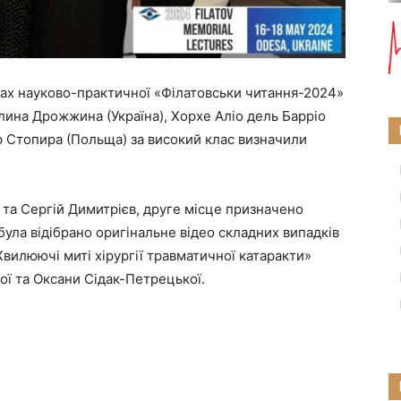
мках науково-практичної «Філатовськи читання-2024»
Галина Дрожжина (Україна), Хорхе Аліо дель Барріо
тор Стопира (Польща) за високий клас визначили
та Сергій Димитрієв, друге місце призначено
ула відібрано оригінальне відео складних випадків
«Хвилюючі миті хірургії травматичної катаракти»
ої та Оксани Сідак-Петрецької.