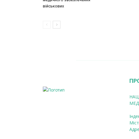
військових
ПР
НАЦ
МЕД
Інде
Міст
Адре