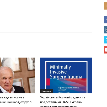
Новини
завжди вписане в
Українські військові медики та
аїнської кардіохірургії
представники НАМН України –
співавтори престижного