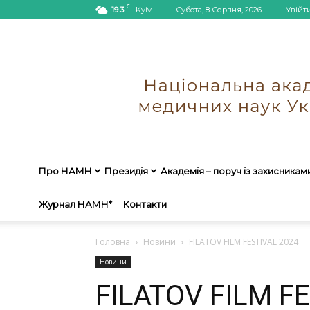
C
19.3
Kyiv
Субота, 8 Серпня, 2026
Увійт
Про НАМН
Президія
Академія – поруч із захисникам
Журнал НАМН*
Контакти
Головна
Новини
FILATOV FILM FESTIVAL 2024
Новини
FILATOV FILM F