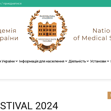
и / приєднатися
и України
Інформація для населення
Діяльність
Установи
НАМН
ESTIVAL 2024
України