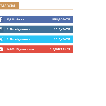
I'M SOCIAL
20,826
Фани
ВПОДОБАТИ
0
Послідовники
СЛІДУВАТИ
0
Послідовники
СЛІДУВАТИ
14,000
Підписники
ПІДПИСАТИСЯ