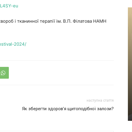
rL4SY-eu
вороб і тканинної терапії ім. В.П. Філатова НАМН
festival-2024/
наступна стаття
Як зберегти здоров’я щитоподібної залози?