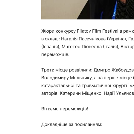
Жюри конкурсу Filatov Film Festival в ра
в складі: Наталія Пасєчнікова (Україна), 
(Іспанія), Матетео Піовелла (Італія), Вік
переможців.
Третє місце розділили: Дмитро Жабоєдов 
Володимиру Мельнику, а на перше місце б
катарактальної та травматичної хірургії 
авторів: Катерини Міщенко, Надії Ульянов
Вітаємо переможців!
Докладніше за посиланням: