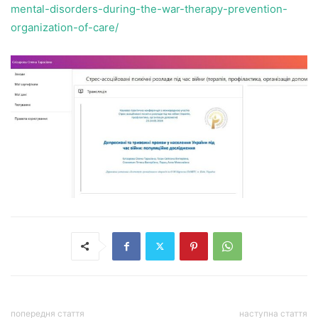
mental-disorders-during-the-war-therapy-prevention-
organization-of-care/
попередня стаття
наступна стаття