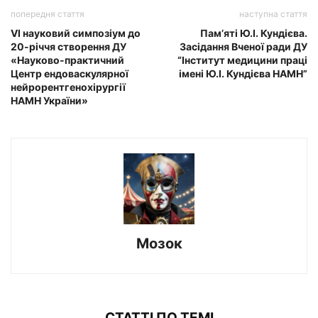
попередня стаття
наступна стаття
VI науковий симпозіум до
Пам’яті Ю.І. Кундієва.
20-річчя створення ДУ
Засідання Вченої ради ДУ
«Науково-практичний
“Інститут медицини праці
Центр ендоваскулярної
імені Ю.І. Кундієва НАМН”
нейрорентгенохірургії
НАМН України»
Мозок
СТАТТІ ПО ТЕМІ