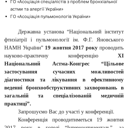
ГО «Асоціація спеціалістів з проблем бронхіальної
астми та алергії України»
ГО «Асоціація пульмонологів України»
Державна установа “Національний інститут
фтизіатрії і пульмонології ім. Ф.Г. Яновського
НАМН України”
19 жовтня 201
7
року
проводить
науково-практичну конференцію
XI
Національний Астма-Конгрес “Цільове
застосування сучасних можливостей
діагностики та лікування в ефективному
веденні бронхообструктивних захворювань в
загальній та спеціалізованій медичній
практиці”.
Запрошуємо Вас до участі у конференції.
Конференція проводитиметься 19 жовтня
2017 року в готелі “Інтерконтиненталь”, за