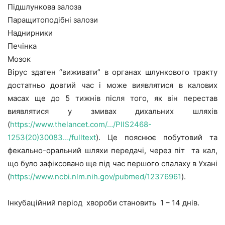
Підшлункова залоза
Паращитоподібні залози
Наднирники
Печінка
Мозок
Вірус здатен “виживати” в органах шлункового тракту
достатньо довгий час і може виявлятися в калових
масах ще до 5 тижнів після того, як він перестав
виявлятися у змивах дихальних шляхів
(
https://www.thelancet.com/…/PIIS2468-
1253(20)30083…/fulltext
). Це пояснює побутовий та
фекально-оральний шляхи передачі, через піт та кал,
що було зафіксовано ще під час першого спалаху в Ухані
(
https://www.ncbi.nlm.nih.gov/pubmed/12376961
).
Інкубаційний період хвороби становить 1 – 14 днів.