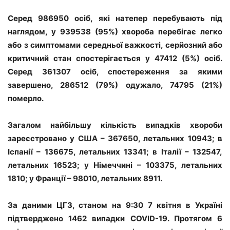
Серед 986950 осіб, які натепер перебувають під
наглядом, у 939538 (95%) хвороба перебігає легко
або з симптомами середньої важкості, серйозний або
критичний стан спостерігається у 47412 (5%) осіб.
Серед 361307 осіб, спостереження за якими
завершено, 286512 (79%) одужало, 74795 (21%)
померло.
Загалом найбільшу кількість випадків хвороби
зареєстровано у США – 367650, летальних 10943; в
Іспанії – 136675, летальних 13341; в Італії – 132547,
летальних 16523; у Німеччині – 103375, летальних
1810; у Франції – 98010, летальних 8911.
За даними ЦГЗ, станом на
9
:30
7
квітня в Україні
підтверджено 1462 випадки COVID-19. Протягом 6