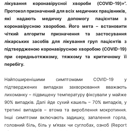
лікування коронавірусної хвороби (COVID-19)»”.
Протокол призначений для всіх медичних працівників,
які надають медичну допомогу пацієнтам з
коронавірусною хворобою. Його мета – встановити
чіткий алгоритм призначення та застосування
лікарських засобів для лікування груп пацієнтів з
підтвердженою коронавірусною хворобою (COVID-19)
при середньотяжкому, тяжкому та критичному її
перебігу.
Найпоширенішими симптомами COVID-19 у
підтверджених випадках захворювання вважають
лихоманку – підвищену температуру фіксували у майже
90% випадків. Далі йде сухий кашель – 70% випадків, у
третині випадків – втома та вироблення мокротиння.
Інші симптоми включають задишку, запалення горла,
головний біль, біль у м’язах чи суглобах, озноб (Report