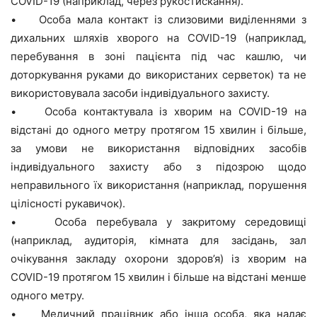
COVID-19 (наприклад, через рукостискання).
• Особа мала контакт із слизовими виділеннями з
дихальних шляхів хворого на COVID-19 (наприклад,
перебування в зоні пацієнта під час кашлю, чи
доторкування руками до використаних серветок) та не
використовувала засоби індивідуального захисту.
• Особа контактувала із хворим на COVID-19 на
відстані до одного метру протягом 15 хвилин і більше,
за умови не використання відповідних засобів
індивідуального захисту або з підозрою щодо
неправильного їх використання (наприклад, порушення
цілісності рукавичок).
• Особа перебувала у закритому середовищі
(наприклад, аудиторія, кімната для засідань, зал
очікування закладу охорони здоров’я) із хворим на
COVID-19 протягом 15 хвилин і більше на відстані менше
одного метру.
• Медичний працівник або інша особа, яка надає