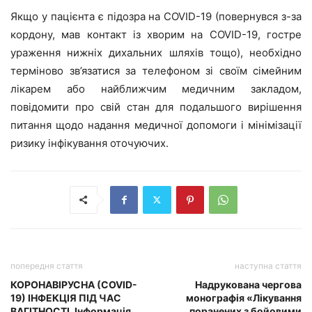
Якщо у пацієнта є підозра на COVID-19 (повернувся з-за
кордону, мав контакт із хворим на COVID-19, гостре
ураження нижніх дихальних шляхів тощо), необхідно
терміново зв’язатися за телефоном зі своїм сімейним
лікарем або найближчим медичним закладом,
повідомити про свій стан для подальшого вирішення
питання щодо надання медичної допомоги і мінімізації
ризику інфікування оточуючих.
попередня стаття
наступна стаття
КОРОНАВІРУСНА (COVID-
Надрукована чергова
19) ІНФЕКЦІЯ ПІД ЧАС
монографія «Лікування
ВАГІТНОСТІ. Інформація
поранених з бойовими