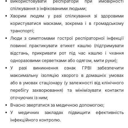
Використовувати респіратори при ймовірності
спілкування з інфікованими людьми;
Хворим людям у разі спілкування зі здоровими
користуватися масками, зокрема і в громадському
транспорті;
Люди з симптомами гострої респіраторної інфекції
повинні практикувати етикет кашлю (підтримувати
відстань, прикривати рот під час кашлю і чхання
одноразовими серветками або одягом, мити руки);
У разі виникнення ознак ГРВІ забезпечити
максимальну ізоляцію хворого в домашніх умовах
або в умовах стаціонару (у залежності від клінічного
перебігу захворювання) та мінімізувати контакти
оточуючих із ним;
Вчасно звертатися за медичною допомогою;
У медичних закладах підвищити ефективність
інфекційного контролю.