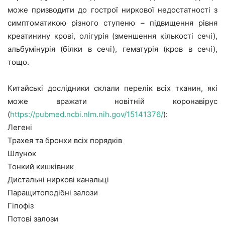
може призводити до гострої ниркової недостатності з
симптоматикою різного ступеню – підвищення рівня
креатинину крові, олігурія (зменшення кількості сечі),
альбумінурія (білки в сечі), гематурія (кров в сечі),
тощо.
Китайські дослідники склали перелік всіх тканин, які
може вражати новітній коронавірус
(
https://pubmed.ncbi.nlm.nih.gov/15141376/
):
Легені
Трахея та бронхи всіх порядків
Шлунок
Тонкий кишківник
Дистальні ниркові канальці
Паращитоподібні залози
Гіпофіз
Потові залози