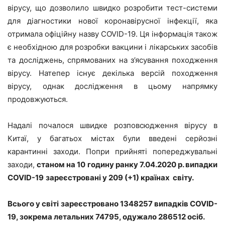
вірусу, що дозволило швидко розробити тест-системи
для діагностики нової коронавірусної інфекції, яка
отримала офіційну назву COVID-19. Ця інформація також
є необхідною для розробки вакцини і лікарських засобів
та досліджень, спрямованих на з’ясування походження
вірусу. Натепер існує декілька версій походження
вірусу, однак дослідження в цьому напрямку
продовжуються.
Надалі почалося швидке розповсюдження вірусу в
Китаї, у багатьох містах були введені серйозні
карантинні заходи. Попри прийняті попереджувальні
заходи,
станом на 10 годину ранку 7.04.2020 р. випадки
COVID
-19
зареєстровані у 209 (+1) країнах світу.
Всього у світі зареєстровано 1348257 випадків C
O
VID-
19, зокрема летальних 74795, одужало 286512 осіб.