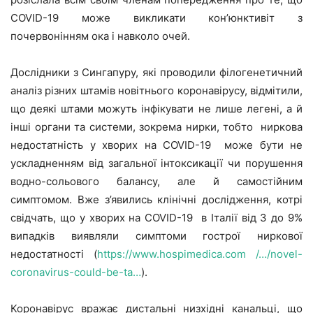
COVID-19 може викликати кон’юнктивіт з
почервонінням ока і навколо очей.
Дослідники з Сингапуру, які проводили філогенетичний
аналіз різних штамів новітнього коронавірусу, відмітили,
що деякі штами можуть інфікувати не лише легені, а й
інші органи та системи, зокрема нирки, тобто ниркова
недостатність у хворих на COVID-19 може бути не
ускладненням від загальної інтоксикації чи порушення
водно-сольового балансу, але й самостійним
симптомом. Вже з’явились клінічні дослідження, котрі
свідчать, що у хворих на COVID-19 в Італії від 3 до 9%
випадків виявляли симптоми гострої ниркової
недостатності (
https://www.hospimedica.com /…/novel-
coronavirus-could-be-ta…
).
Коронавірус вражає дистальні низхідні канальці, що