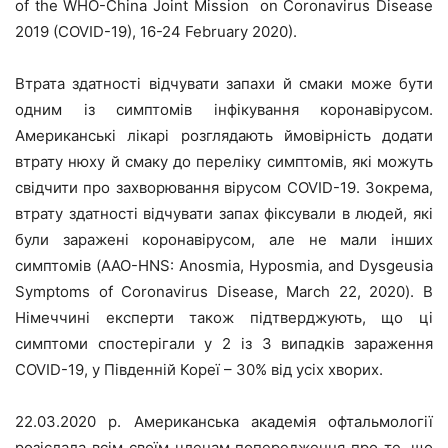
of the WHO-China Joint Mission on Coronavirus Disease
2019 (COVID-19), 16-24 February 2020).
Втрата здатності відчувати запахи й смаки може бути
одним із симптомів інфікування коронавірусом.
Американські лікарі розглядають ймовірність додати
втрату нюху й смаку до переліку симптомів, які можуть
свідчити про захворювання вірусом COVID-19. Зокрема,
втрату здатності відчувати запах фіксували в людей, які
були заражені коронавірусом, але не мали інших
симптомів (AAO-HNS: Anosmia, Hyposmia, and Dysgeusia
Symptoms of Coronavirus Disease, March 22, 2020). В
Німеччині експерти також підтверджують, що ці
симптоми спостерігали у 2 із 3 випадків зараження
COVID-19, у Південній Кореї – 30% від усіх хворих.
22.03.2020 р. Американська академія офтальмології
розіслала всім своїм членам попередження про те, що