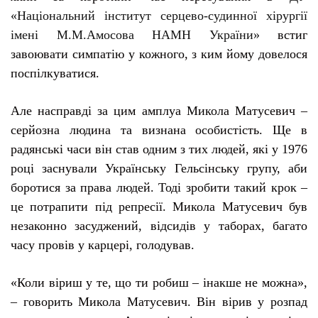
«Національний інститут серцево-судинної хірургії
імені М.М.Амосова НАМН України»
встиг
завоювати симпатію у кожного, з ким йому довелося
поспілкуватися.
Але насправді за цим амплуа Микола Матусевич –
серйозна людина та визнана особистість. Ще в
радянські часи він став одним з тих людей, які у 1976
році заснували Українську Гельсінську групу, аби
боротися за права людей. Тоді зробити такий крок –
це потрапити під репресії. Микола Матусевич був
незаконно засуджений, відсидів у таборах, багато
часу провів у карцері, голодував.
«Коли віриш у те, що ти робиш – інакше не можна»,
– говорить Микола Матусевич. Він вірив у розпад