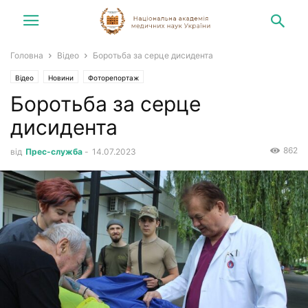
Головна
Відео
Боротьба за серце дисидента
Відео
Новини
Фоторепортаж
Боротьба за серце
дисидента
862
від
Прес-служба
-
14.07.2023