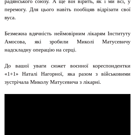
радянського союзу. А ще він вірить, як і ми всі, у
перемогу. Для цього навіть пообіцяв відрізати свої
вуса.
Безмежна вдячність неймовірним лікарям Інституту
Амосова, які зробили Миколі Матусевичу
надскладну операцію на серці.
До вашої уваги сюжет воєнної кореспондентки
«1+1» Наталі Нагорної, яка разом з військовими
зустрічала Миколу Матусевича з лікарні.