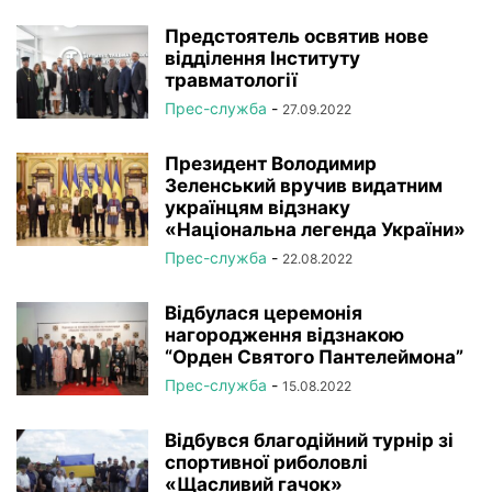
Предстоятель освятив нове
відділення Інституту
травматології
Прес-служба
-
27.09.2022
Президент Володимир
Зеленський вручив видатним
українцям відзнаку
«Національна легенда України»
Прес-служба
-
22.08.2022
Відбулася церемонія
нагородження відзнакою
“Орден Святого Пантелеймона”
Прес-служба
-
15.08.2022
Відбувся благодійний турнір зі
спортивної риболовлі
«Щасливий гачок»