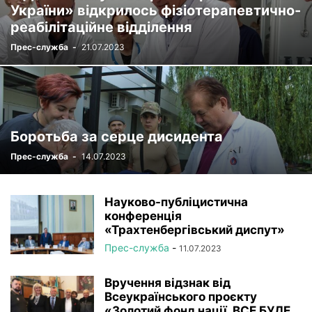
України» відкрилось фізіотерапевтично-
РЕЄСТР
СТАТУТНІ ДОКУМЕНТИ
УСТАНОВИ НАМН
реабілітаційне відділення
ФОТОРЕПОРТАЖ
ЦІКАВІ ПРОФЕСІЙНІ ВИПАДКИ
Прес-служба
-
21.07.2023
ЧЛЕНИ-КОРЕСПОНДЕНТИ
Боротьба за серце дисидента
Прес-служба
-
14.07.2023
Науково-публіцистична
конференція
«Трахтенбергівський диспут»
Прес-служба
-
11.07.2023
Вручення відзнак від
Всеукраїнського проєкту
«Золотий фонд нації. ВСЕ БУДЕ