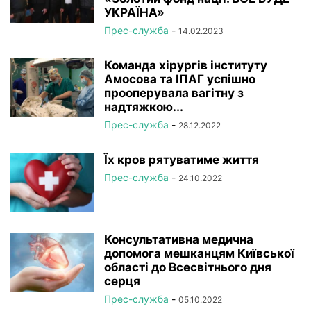
УКРАЇНА»
Прес-служба
-
14.02.2023
Команда хірургів інституту
Амосова та ІПАГ успішно
прооперувала вагітну з
надтяжкою...
Прес-служба
-
28.12.2022
Їх кров рятуватиме життя
Прес-служба
-
24.10.2022
Консультативна медична
допомога мешканцям Київської
області до Всесвітнього дня
серця
Прес-служба
-
05.10.2022