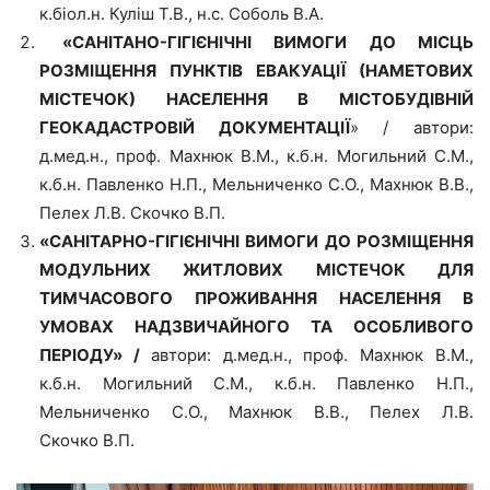
к.біол.н. Куліш Т.В., н.с. Соболь В.А.
«САНІТАНО-ГІГІЄНІЧНІ ВИМОГИ ДО МІСЦЬ
РОЗМІЩЕННЯ ПУНКТІВ
ЕВАКУАЦІЇ (НАМЕТОВИХ
МІСТЕЧОК) НАСЕЛЕННЯ В МІСТОБУДІВНІЙ
ГЕОКАДАСТРОВІЙ ДОКУМЕНТАЦІЇ
» / автори:
д.мед.н., проф. Махнюк В.М., к.б.н. Могильний С.М.,
к.б.н. Павленко Н.П., Мельниченко С.О., Махнюк В.В.,
Пелех Л.В. Скочко В.П.
«
САНІТАРНО-ГІГІЄНІЧНІ ВИМОГИ ДО РОЗМІЩЕННЯ
МОДУЛЬНИХ ЖИТЛОВИХ МІСТЕЧОК ДЛЯ
ТИМЧАСОВОГО ПРОЖИВАННЯ НАСЕЛЕННЯ В
УМОВАХ НАДЗВИЧАЙНОГО ТА ОСОБЛИВОГО
ПЕРІОДУ
» /
автори: д.мед.н., проф. Махнюк В.М.,
к.б.н. Могильний С.М., к.б.н. Павленко Н.П.,
Мельниченко С.О., Махнюк В.В., Пелех Л.В.
Скочко В.П.