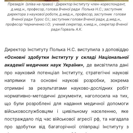
Президія (зліва на право) : Директор Інституту член-кореспондент,
д.мед.н., професор, голова Вченої ради Полька Н.С.; заступник
директора з наукової роботи, д.мед.н., професор, заступник голови
Вченої ради Турос О.І.; заступник голови Вченої ради, д.мед.н.,
професор Черниченко І.О; учений секретар, к.мед.н., секретар Вченої
ради Горваль А.К.
Директор Інституту Полька Н.С. виступила з доповіддю
«Основні здобутки Інституту у складі Національної
академії медичних наук України»,
де висвітлила дані
про науковий потенціал Інституту, стратегічні наукові
напрямки та основні наукові розробки, зокрема
отримані за результатами науково-дослідних робіт
нормативно-методичні документи, наголосила на тих,
що були розроблені для надання медичної допомоги
військовослужбовцям і цивільному населенню, яке
постраждало під час військової агресії рф, та нагадала
про здобутки від багаторічної співпраці Інституту з