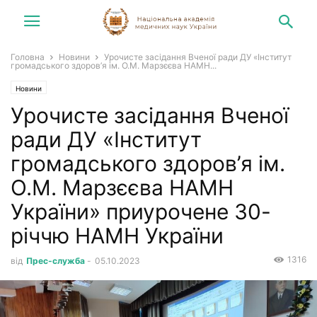
Головна
Новини
Урочисте засідання Вченої ради ДУ «Інститут
громадського здоров’я ім. О.М. Марзєєва НАМН...
Новини
Урочисте засідання Вченої
ради ДУ «Інститут
громадського здоров’я ім.
О.М. Марзєєва НАМН
України» приурочене 30-
річчю НАМН України
1316
від
Прес-служба
-
05.10.2023