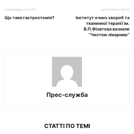
попередня стаття
наступна стаття
Що таке гастростомія?
Інститут очних хвороб та
тканинної терапії ім.
В.П.Філатова визнали
“Чистою лікарнею”
Прес-служба
СТАТТІ ПО ТЕМІ