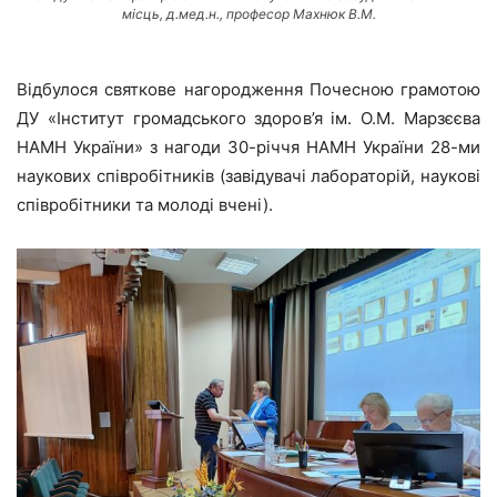
місць,
д.мед.н., професор Махнюк В.М.
Відбулося святкове нагородження Почесною грамотою
ДУ «Інститут громадського здоров’я ім. О.М. Марзєєва
НАМН України» з нагоди 30-річчя НАМН України 28-ми
наукових співробітників (завідувачі лабораторій, наукові
співробітники та молоді вчені).