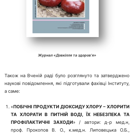
Журнал «Довкілля та здоров’я»
Також на Вченій раді було розглянуто та затверджено
наукові повідомлення, які підготували фахівці Інституту,
а саме:
«
ПОБІЧНІ ПРОДУКТИ ДІОКСИДУ ХЛОРУ – ХЛОРИТИ
ТА ХЛОРАТИ В ПИТНІЙ ВОДІ, ЇХ НЕБЕЗПЕКА ТА
ПРОФІЛАКТИЧНІ ЗАХОДИ
» / автори: д-р мед.н,
проф. Прокопов В. О., к.мед.н. Липовецька О.Б.,