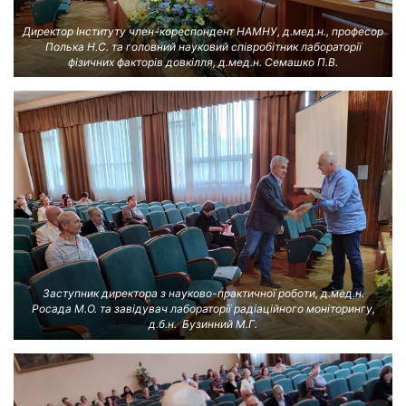
Директор Інституту член-кореспондент НАМНУ, д.мед.н., професор
Полька Н.С. та головний науковий співробітник лабораторії
фізичних факторів довкілля, д.мед.н. Семашко П.В.
Заступник директора з науково-практичної роботи, д.мед.н.
Росада М.О. та завідувач лабораторії радіаційного моніторингу,
д.б.н. Бузинний М.Г.