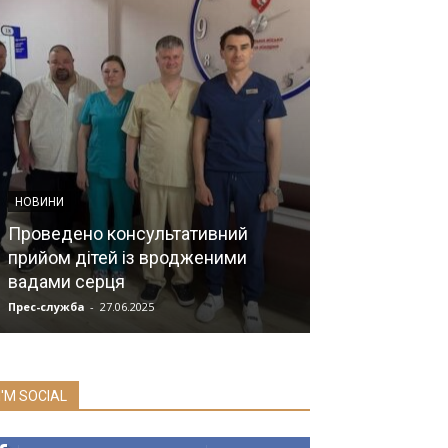
НОВИНИ
Проведено консультативний
НОВИНИ МЕДИЦИ
прийом дітей із вродженими
вадами серця
Заголовок
Прес-служба
-
27.06.2025
Мозок
-
08.07.2019
I'M SOCIAL