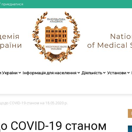
/ приєднатися
и України
Інформація для населення
Діяльність
Установи
НАМН
одо COVID-19 станом на 18.05.2020 р.
о COVID-19 станом
України