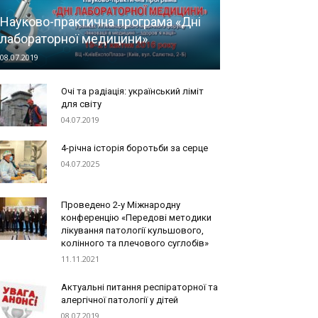
Науково-практична програма «Дні
лабораторної медицини»
08.07.2019
Очi та радiацiя: український ліміт
для світу
04.07.2019
4-річна історія боротьби за серце
04.07.2025
Проведено 2-у Міжнародну
конференцію «Передові методики
лікування патології кульшового,
колінного та плечового суглобів»
11.11.2021
Актуальні питання респіраторної та
алергічної патології у дітей
08.07.2019