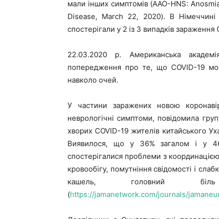
мали інших симптомів (AAO-HNS: Anosmia
Disease, March 22, 2020). В Німеччин
спостерігали у 2 із 3 випадків зараження 
22.03.2020 р. Американська академі
попередження про те, що COVID-19 мож
навколо очей.
У частини заражених новою коронаві
неврологічні симптоми, повідомила груп
хворих COVID-19 жителів китайського Ух
Виявилося, що у 36% загалом і у 46
спостерігалися проблеми з координаціє
кровообігу, помутніння свідомості і слабк
кашель, головний біл
(
https://jamanetwork.com/journals/jamaneur