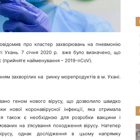
повідомив про кластер захворювань на пневмонію
сті Ухань. 7 січня 2020 р. вже було визначено, що
с (прийняте найменування – 2019-nCoV).
ням захворілих на ринку морепродуктів в м. Ухані.
овано геном нового вірусу, що дозволило швидко
ки нової коронавірусної інфекції, яка отримала
ція також є необхідною для розробки вакцини і
мованих на з’ясування походження вірусу. Натепер
вірусу, однак дослідження в цьому напрямку