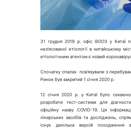
31 грудня 2019 р. офіс ВООЗ у Китаї 
нез’ясованої етіології в китайському мі
етіологічним агентом є новий коронавіру
Спочатку спалах пов’язували з перебуван
Ринок був закритий 1 січня 2020 р.
12 січня 2020 р. у Китаї було секвен
розробити тест-системи для діагности
офіційну назву COVID-19. Ця інформа
лікарських засобів та досліджень, спря
існує декілька версій походження 