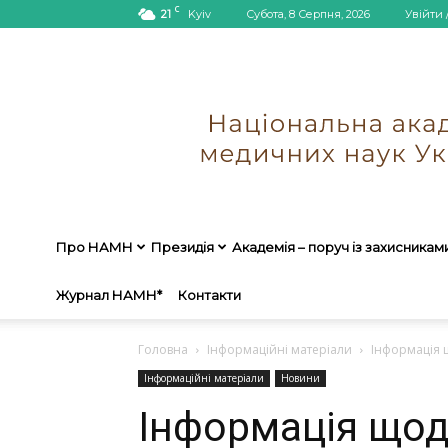
C
21
Kyiv
Субота, 8 Серпня, 2026
Увійти 
Про НАМН
Президія
Академія – поруч із захисникам
Журнал НАМН*
Контакти
Головна
Інформаційні матеріали
Інформація щ
Інформаційні матеріали
Новини
Інформація щод