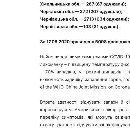
Хмельницька обл. — 267 (67 одужали);
Черкаська обл. — 372 (207 одужали);
Чернівецька обл. — 2713 (634 одужали);
Чернігівська обл. —108 (31 одужав).
За
17
.05.2020 проведено
5098
дослідже
Найпоширенішими симптомами COVID-19 
лихоманку – підвищену температуру фікс
– 70% випадків, у третині випадків –
включають задишку, запалення горла, голо
of the WHO-China Joint Mission on Coronav
Втрата здатності відчувати запахи й 
коронавірусом. Американські лікарі розг
переліку симптомів, які можуть свідч
втрату здатності відчувати запах фіксува