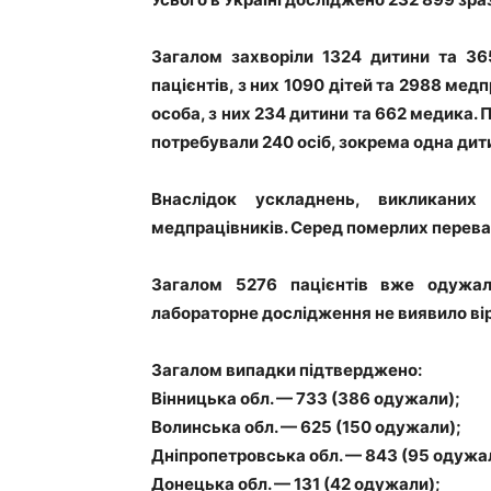
Загалом захворіли 1324 дитини та 36
пацієнтів, з них 1090 дітей та 2988 медп
особа, з них 234 дитини та 662 медика. 
потребували 240 осіб, зокрема одна дити
Внаслідок ускладнень, викликани
медпрацівників. Серед померлих переваж
Загалом 5276 пацієнтів вже одужал
лабораторне дослідження не виявило вір
Загалом випадки підтверджено:
Вінницька обл. — 733 (386 одужали);
Волинська обл. — 625 (150 одужали);
Дніпропетровська обл. — 843 (95 одужа
Донецька обл. — 131 (42 одужали);