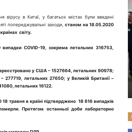
 вірусу в Китаї, у багатьох містах були введені
няті попереджувальні заходи,
станом на 18.05.2020
 країнах світу.
0 випадки C
O
VID-19, зокрема летальних 316753,
зареєстровано у США – 1527664, летальних 90978;
 – 277719, летальних 27650; у Великій Британії –
41080, летальних 16122.
00
18 травня
в країні підтверджено
18 616 випадків
померли. Протягом останньої доби лабораторно
азків методом ПЛР.