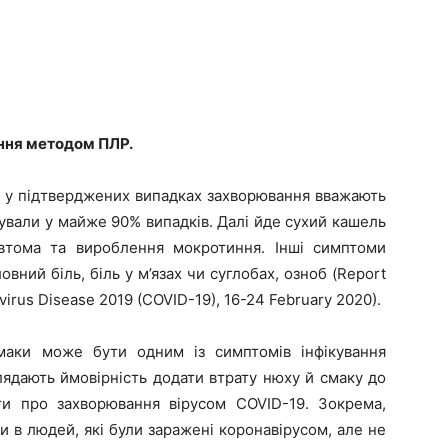
н
ня
методом ПЛР.
у підтверджених випадках захворювання вважають
ували у майже 90% випадків. Далі йде сухий кашель
 втома та вироблення мокротиння. Інші симптоми
вний біль, біль у м’язах чи суглобах, озноб (Report
irus Disease 2019 (COVID-19), 16-24 February 2020).
смаки може бути одним із симптомів інфікування
лядають ймовірність додати втрату нюху й смаку до
ити про захворювання вірусом COVID-19. Зокрема,
ли в людей, які були заражені коронавірусом, але не