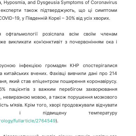
, Hyposmia, and Dysgeusia Symptoms of Coronavirus
і експерти також підтверджують, що ці симптоми
COVID-19, у Південній Кореї – 30% від усіх хворих.
я офтальмології розіслала всім своїм членам
е викликати кон’юнктивіт з почервонінням ока і
русною інфекцією громадян КНР спостерігалися
а китайських вчених. Фахівці вивчили дані про 214
аня, який став епіцентром поширення коронавірусу.
% пацієнтів з важким перебігом захворювання
ю, невиразною мовою, а також порушення мозкового
ість м’язів. Крім того, хворі продовжували відчувати
ь і підвищену температуру
ology/fullarticle/2764549
).