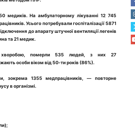
50 медиків. На амбулаторному лікуванні 12 745
рацівників. Усього потребували госпіталізації 5871
Підключення до апарату штучної вентиляції легенів
на та 21 медик.
х хворобою, померли 535 людей, з них 27
ають особи віком від 50-ти років (86%).
и, зокрема 1355 медпрацівників, — повторне
усу в організмі.
ли);