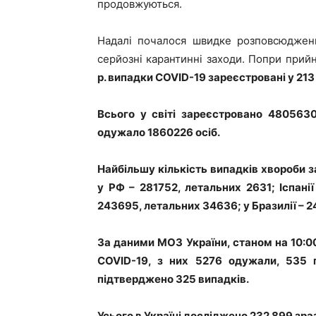
продовжуються.
Надалі почалося швидке розповсюдження
серйозні карантинні заходи. Попри прий
р. випадки
COVID
-19 зареєстровані у 213
Всього у світі зареєстровано 480563
одужало 1860226 осіб.
Найбільшу кількість випадків хвороби 
у РФ – 281752, летальних 2631; Іспанії
243695, летальних 34636; у Бразилії – 2
За даними
МОЗ України,
станом на 10:
COVID-19, з них 5276 одужали, 535 
підтверджено 325 випадків.
Усього в Україні досліджено 232 899 зр