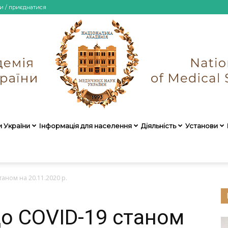
и / приєднатися
и України
Інформація для населення
Діяльність
Установи
НАМН
аном на 20.11.2020 р.
о COVID-19 станом
України