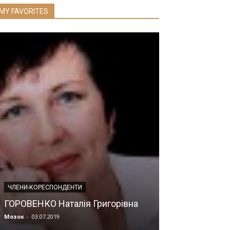
MY FAVORITES
ІНФОРМАЦІЯ ДЛЯ
ЧЛЕНИ-КОРЕСПОНДЕНТИ
ВСЕСВІТНІЙ 
ГОРОВЕНКО Наталія Григорівна
ЩИТОПОДІБН
Мозок
-
03.07.2019
Прес-служба
-
23.0