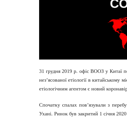
31 грудня 2019 р. офіс ВООЗ у Китаї 
нез’ясованої етіології в китайському мі
етіологічним агентом є новий коронав
Спочатку с
палах
пов’язували
з
переб
Ухані. Ринок був закритий 1 січня 2020