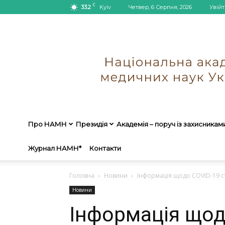
C
33.2
Kyiv
Четвер, 6 Серпня, 2026
Увійт
Про НАМН
Президія
Академія – поруч із захисникам
Журнал НАМН*
Контакти
Головна
Новини
Інформація щодо COVID-19 ст
Новини
Інформація щод