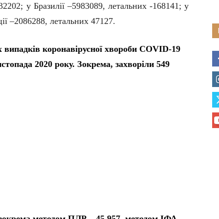
32202; у Бразилії –5983089, летальних -168141; у
ії –2086288, летальних 47127.
х випадків коронавірусної хвороби COVID-19
истопада 2020 року. Зокрема, захворіли 549
 (зокрема методом ПЛР – 45 957, методом ІФА –