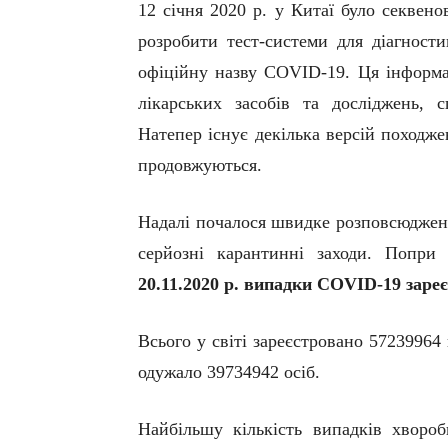
12 січня
2020 р. у
Китаї було секвено
розробити тест-системи
для діагности
офіційну назву
COVID
-19
.
Ця інформа
лікарських засобів та досліджень, 
Натепер існує декілька версій походж
продовжуються.
Надалі почалося швидке розповсюдження
серйозні карантинні заходи. Попри
20.11.2020 р. випадки
COVID
-19
зареє
Всього у світі зареєстровано 57239964
одужало 39734942 осіб.
Найбільшу кількість випадків хворо