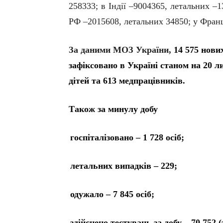
258333; в Індії –9004365, летальних –1
РФ –2015608, летальних 34850; у Франц
За даними МОЗ України,
14 575 нови
зафіксовано в Україні станом на 20 л
дітей та 613 медпрацівників.
Також за минулу добу
госпіталізовано – 1 728 осіб;
летальних випадків – 229;
одужало – 7 845 осіб;
здійснено тестувань за добу – 70 752