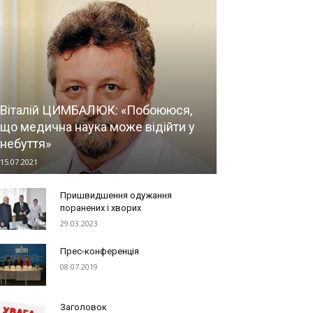
Віталій ЦИМБАЛЮК: «Побоююся,
що медична наука може відійти у
небуття»
15.07.2021
Пришвидшення одужання
поранених і хворих
29.03.2023
Прес-конференція
08.07.2019
Заголовок