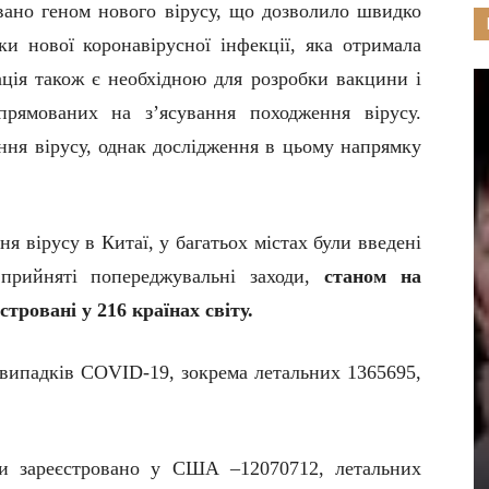
вано геном нового вірусу, що дозволило швидко
ки нової коронавірусної інфекції, яка отримала
ція також є необхідною для розробки вакцини і
спрямованих на з’ясування походження вірусу.
ення вірусу, однак дослідження в цьому напрямку
 вірусу в Китаї, у багатьох містах були введені
 прийняті попереджувальні заходи,
станом на
стровані у 216 країнах світу.
 випадків C
O
VID-19, зокрема летальних 1365695,
би зареєстровано у США –12070712, летальних