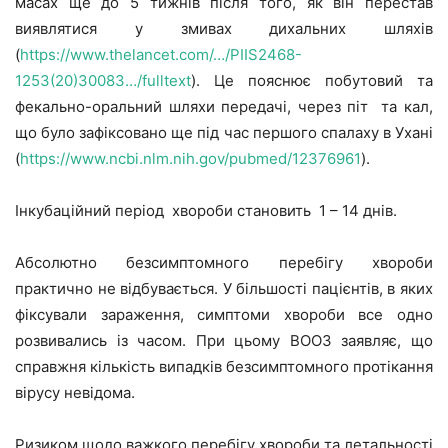
масах ще до 5 тижнів після того, як він перестав
виявлятися у змивах дихальних шляхів
(
https://www.thelancet.com/…/PIIS2468-
1253(20)30083…/fulltext
). Це пояснює побутовий та
фекально-оральний шляхи передачі, через піт та кал,
що було зафіксовано ще під час першого спалаху в Ухані
(
https://www.ncbi.nlm.nih.gov/pubmed/12376961
).
Інкубаційний період хвороби становить 1 – 14 днів.
Абсолютно безсимптомного перебігу хвороби
практично не відбувається. У більшості пацієнтів, в яких
фіксували зараження, симптоми хвороби все одно
розвивались із часом. При цьому ВООЗ заявляє, що
справжня кількість випадків безсимптомного протікання
вірусу невідома.
Ризиком щодо важкого перебігу хвороби та летальності