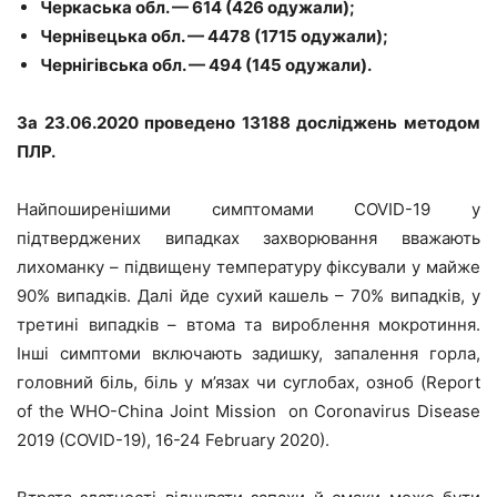
Черкаська обл. — 614 (426 одужали);
Чернівецька обл. — 4478 (1715 одужали);
Чернігівська обл. — 494 (145 одужали).
За 23.06.2020 проведено 13188 досліджень методом
ПЛР.
Найпоширенішими симптомами COVID-19 у
підтверджених випадках захворювання вважають
лихоманку – підвищену температуру фіксували у майже
90% випадків. Далі йде сухий кашель – 70% випадків, у
третині випадків – втома та вироблення мокротиння.
Інші симптоми включають задишку, запалення горла,
головний біль, біль у м’язах чи суглобах, озноб (Report
of the WHO-China Joint Mission on Coronavirus Disease
2019 (COVID-19), 16-24 February 2020).