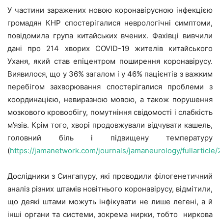
У частини заражених новою коронавірусною інфекцією
громадян КНР спостерігалися неврологічні симптоми,
повідомила група китайських вчених. Фахівці вивчили
дані про 214 хворих COVID-19 жителів китайського
Уханя, який став епіцентром поширення коронавірусу.
Виявилося, що у 36% загалом і у 46% пацієнтів з важким
перебігом захворювання спостерігалися проблеми з
координацією, невиразною мовою, а також порушення
мозкового кровообігу, помутніння свідомості і слабкість
м’язів. Крім того, хворі продовжували відчувати кашель,
головний біль і підвищену температуру
(
https://jamanetwork.com/journals/jamaneurology/fullarticl
Дослідники з Сингапуру, які проводили філогенетичний
аналіз різних штамів новітнього коронавірусу, відмітили,
що деякі штами можуть інфікувати не лише легені, а й
інші органи та системи, зокрема нирки, тобто ниркова