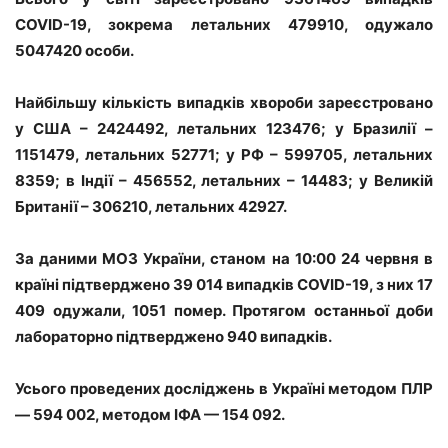
COVID-19, зокрема летальних 479910, одужало
5047420 особи.
Найбільшу кількість випадків хвороби зареєстровано
у США – 2424492, летальних 123476; у Бразилії –
1151479, летальних 52771; у РФ – 599705, летальних
8359; в Індії – 456552, летальних – 14483; у Великій
Британії – 306210, летальних 42927.
За даними МОЗ України, станом на 10:00 24 червня в
країні підтверджено 39 014 випадків COVID-19, з них 17
409 одужали, 1051 помер. Протягом останньої доби
лабораторно підтверджено 940 випадків.
Усього проведених досліджень в Україні методом ПЛР
— 594 002, методом ІФА — 154 092.