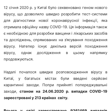
12 січня 2020 р. у Китаї було секвеновано геном нового
вірусу, що дозволило швидко розробити тест-системи
для діагностики нової коронавірусної інфекції, яка
отримала офіційну назву COVID-19. Ця інформація також
є необхідною для розробки вакцини і лікарських засобів
та досліджень, спрямованих на з’ясування походження
вірусу. Натепер існує декілька версій походження
вірусу, однак дослідження в цьому напрямку
продовжуються.
Надалі почалося швидке розповсюдження вірусу в
Китаї, у багатьох містах були введені серйозні
карантинні заходи. Попри прийняті попереджувальні
заходи,
станом на 24.06.2020 р. випадки
COVID
-19
зареєстровані у 213 країнах світу.
Всього у світі зареєстровано 9361469 випадків