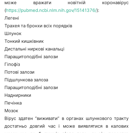
може вражати новітній коронавірус
(
https://pubmed.ncbi.nlm.nih.gov/15141376/
):
Легені
Трахея та бронхи всіх порядків
Шлунок
Тонкий кишківник
Дистальні ниркові канальці
Паращитоподібні залози
Гіпофіз
Потові залози
Підшлункова залоза
Паращитоподібні залози
Наднирники
Печінка
Мозок
Вірус здатен “виживати” в органах шлункового тракту
достатньо довгий час і може виявлятися в калових