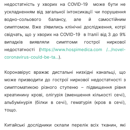
недостатність у хворих на COVID-19 може бути не
ускладненням від загальної інтоксикації чи порушення
водно-сольового балансу, але й самостійним
симптомом. Вже з’явились клінічні дослідження, котрі
свідчать, що у хворих на COVID-19 в Італії від 3 до 9%
випадків виявляли симптоми гострої ниркової
недостатності (
https://www.hospimedica.com /…/novel-
coronavirus-could-be-ta…
).
Коронавірус вражає дистальні низхідні канальці, що
може призводити до гострої ниркової недостатності з
симптоматикою різного ступеню – підвищення рівня
креатинину крові, олігурія (зменшення кількості сечі),
альбумінурія (білки в сечі), гематурія (кров в сечі),
тощо.
Китайські дослідники склали перелік всіх тканин, які