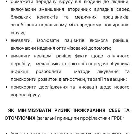
обмежити передачу вірусу від людини до людини,
включаючи зменшення вторинних випадків серед
близьких контактів та медичних працівників,
запобігання подальшому міжнародному поширенню
вірусу;
виявляти, ізолювати пацієнтів якомога раніше,
включаючи надання оптимізованої допомоги;
виявляти невідомі раніше факти щодо клінічного
перебігу, механізмів та факторів передачі збудника
інфекції, розробляти методи лікування та
прискорити розвиток діагностики, терапії та вакцин;
прискорити дослідження та інновації щодо нового
коронавірусу.
ЯК МІНІМІЗУВАТИ РИЗИК ІНФІКУВАННЯ СЕБЕ ТА
ОТОЧУЮЧИХ
(загальні принципи профілактики ГРВІ):
Уникати тісного контакту з людьми, які хворіють на