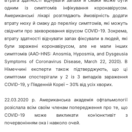
Втрата здатності відчувати запахи й смаки може бути
одним із симптомів інфікування коронавірусом.
Американські лікарі розглядають ймовірність додати
втрату нюху й смаку до переліку симптомів, які можуть
свідчити про захворювання вірусом COVID-19. Зокрема,
втрату здатності відчувати запах фіксували в людей, які
були заражені коронавірусом, але не мали інших
симптомів (AAO-HNS: Anosmia, Hyposmia, and Dysgeusia
Symptoms of Coronavirus Disease, March 22, 2020). В
Німеччині експерти також підтверджують, що ці
симптоми спостерігали у 2 із 3 випадків зараження
COVID-19, у Південній Кореї – 30% від усіх хворих.
22.03.2020 р. Американська академія офтальмології
розіслала всім своїм членам попередження про те, що
COVID-19 може викликати кон’юнктивіт з
почервонінням ока і навколо очей.