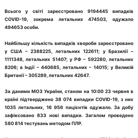
Всього у світі зареєстровано 9194445 випадків
COVID-19, зокрема летальних 474503, одужало
494653 особи.
Найбільшу кількість випадків хвороби зареєстровано
у США – 2388225, летальних 122611; у Бразилії –
1111348, летальних 51407; у РФ – 592280, летальних
8206; в Індії – 440685, летальних – 14015; у Великій
Британії – 305289, летальних 42647.
За даними МОЗ України, станом на 10:00 23 червня в
країні підтверджено 38 074 випадки COVID-19, з них
1035 летальних, 16 956 пацієнтів одужало. За добу
зафіксовано 833 нові випадки. Загалом проведено
580 814 тестувань методом ПЛР.