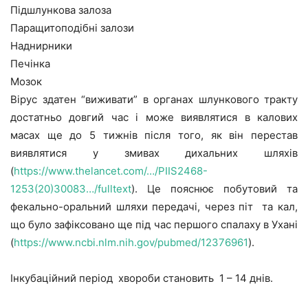
Підшлункова залоза
Паращитоподібні залози
Наднирники
Печінка
Мозок
Вірус здатен “виживати” в органах шлункового тракту
достатньо довгий час і може виявлятися в калових
масах ще до 5 тижнів після того, як він перестав
виявлятися у змивах дихальних шляхів
(
https://www.thelancet.com/…/PIIS2468-
1253(20)30083…/fulltext
). Це пояснює побутовий та
фекально-оральний шляхи передачі, через піт та кал,
що було зафіксовано ще під час першого спалаху в Ухані
(
https://www.ncbi.nlm.nih.gov/pubmed/12376961
).
Інкубаційний період хвороби становить 1 – 14 днів.