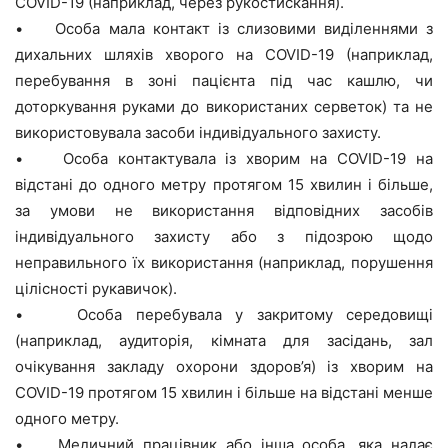
COVID-19 (наприклад, через рукостискання).
• Особа мала контакт із слизовими виділеннями з
дихальних шляхів хворого на COVID-19 (наприклад,
перебування в зоні пацієнта під час кашлю, чи
доторкування руками до використаних серветок) та не
використовувала засоби індивідуального захисту.
• Особа контактувала із хворим на COVID-19 на
відстані до одного метру протягом 15 хвилин і більше,
за умови не використання відповідних засобів
індивідуального захисту або з підозрою щодо
неправильного їх використання (наприклад, порушення
цілісності рукавичок).
• Особа перебувала у закритому середовищі
(наприклад, аудиторія, кімната для засідань, зал
очікування закладу охорони здоров’я) із хворим на
COVID-19 протягом 15 хвилин і більше на відстані менше
одного метру.
• Медичний працівник або інша особа, яка надає