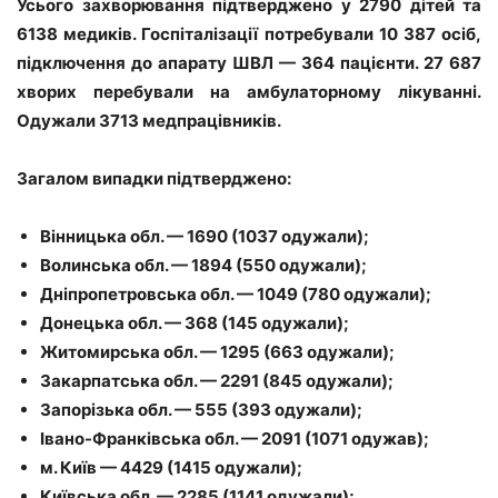
Усього захворювання підтверджено у 2790 дітей та
6138 медиків. Госпіталізації потребували 10 387 осіб,
підключення до апарату ШВЛ — 364 пацієнти. 27 687
хворих перебували на амбулаторному лікуванні.
Одужали 3713 медпрацівників.
Загалом випадки підтверджено:
Вінницька обл. — 1690 (1037 одужали);
Волинська обл. — 1894 (550 одужали);
Дніпропетровська обл. — 1049 (780 одужали);
Донецька обл. — 368 (145 одужали);
Житомирська обл. — 1295 (663 одужали);
Закарпатська обл. — 2291 (845 одужали);
Запорізька обл. — 555 (393 одужали);
Івано-Франківська обл. — 2091 (1071 одужав);
м. Київ — 4429 (1415 одужали);
Київська обл. — 2285 (1141 одужали);