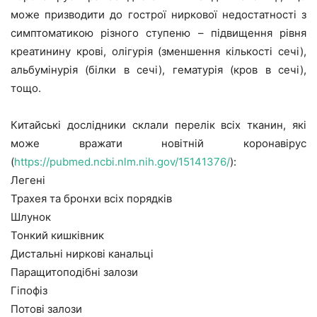
може призводити до гострої ниркової недостатності з
симптоматикою різного ступеню – підвищення рівня
креатинину крові, олігурія (зменшення кількості сечі),
альбумінурія (білки в сечі), гематурія (кров в сечі),
тощо.
Китайські дослідники склали перелік всіх тканин, які
може вражати новітній коронавірус
(
https://pubmed.ncbi.nlm.nih.gov/15141376/
):
Легені
Трахея та бронхи всіх порядків
Шлунок
Тонкий кишківник
Дистальні ниркові канальці
Паращитоподібні залози
Гіпофіз
Потові залози