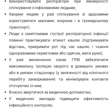
Використовувати респіратори при ймовірності
спілкування з інфікованими людьми;
Хворим людям у разі спілкування зі здоровими
користуватися масками, зокрема і в громадському
транспорті;
Люди з симптомами гострої респіраторної інфекції
повинні практикувати етикет кашлю (підтримувати
відстань, прикривати рот під час кашлю і чхання
одноразовими серветками або одягом, мити руки);
У разі виникнення ознак ГРВІ забезпечити
максимальну ізоляцію хворого в домашніх умовах
або в умовах стаціонару (у залежності від клінічного
перебігу захворювання) та мінімізувати контакти
оточуючих із ним;
Вчасно звертатися за медичною допомогою;
У медичних закладах підвищити ефективність
інфекційного контролю.