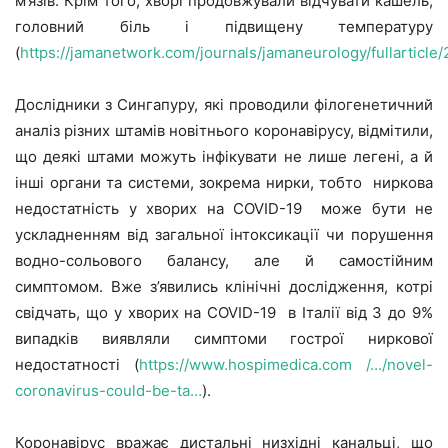
м’язів. Крім того, хворі продовжували відчувати кашель,
головний біль і підвищену температуру
(
https://jamanetwork.com/journals/jamaneurology/fullarticl
Дослідники з Сингапуру, які проводили філогенетичний
аналіз різних штамів новітнього коронавірусу, відмітили,
що деякі штами можуть інфікувати не лише легені, а й
інші органи та системи, зокрема нирки, тобто ниркова
недостатність у хворих на COVID-19 може бути не
ускладненням від загальної інтоксикації чи порушення
водно-сольового балансу, але й самостійним
симптомом. Вже з’явились клінічні дослідження, котрі
свідчать, що у хворих на COVID-19 в Італії від 3 до 9%
випадків виявляли симптоми гострої ниркової
недостатності (
https://www.hospimedica.com /…/novel-
coronavirus-could-be-ta…
).
Коронавірус вражає дистальні низхідні канальці, що