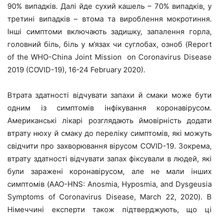
90% випадків. Далі йде сухий кашель – 70% випадків, у
третині випадків – втома та вироблення мокротиння.
Інші симптоми включають задишку, запалення горла,
головний біль, біль у м’язах чи суглобах, озноб (Report
of the WHO-China Joint Mission on Coronavirus Disease
2019 (COVID-19), 16-24 February 2020).
Втрата здатності відчувати запахи й смаки може бути
одним із симптомів інфікування коронавірусом.
Американські лікарі розглядають ймовірність додати
втрату нюху й смаку до переліку симптомів, які можуть
свідчити про захворювання вірусом COVID-19. Зокрема,
втрату здатності відчувати запах фіксували в людей, які
були заражені коронавірусом, але не мали інших
симптомів (AAO-HNS: Anosmia, Hyposmia, and Dysgeusia
Symptoms of Coronavirus Disease, March 22, 2020). В
Німеччині експерти також підтверджують, що ці