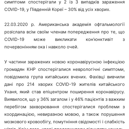
симптоми спостерігали у 2 із 3 випадків зараження
COVID-19, у Південній Кореї – 30% від усіх хворих.
22.03.2020 р. Американська академія офтальмології
розіслала всім своїм членам попередження про те, що
COVID-19 може викликати кон’юнктивіт з
почервонінням ока і навколо очей.
У частини заражених новою коронавірусною інфекцією
громадян КНР спостерігалися неврологічні симптоми,
повідомила група китайських вчених. Фахівці вивчили
дані про 214 хворих COVID-19 жителів китайського
Уханя, який став епіцентром поширення коронавірусу.
Виявилося, що у 36% загалом і у 46% пацієнтів з важким
перебігом захворювання спостерігалися проблеми з
координацією, невиразною мовою, а також порушення
мозкового кровообігу, помутніння свідомості і слабкість