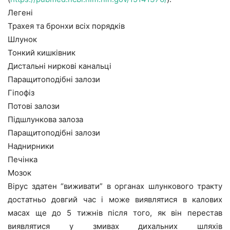
Легені
Трахея та бронхи всіх порядків
Шлунок
Тонкий кишківник
Дистальні ниркові канальці
Паращитоподібні залози
Гіпофіз
Потові залози
Підшлункова залоза
Паращитоподібні залози
Наднирники
Печінка
Мозок
Вірус здатен “виживати” в органах шлункового тракту
достатньо довгий час і може виявлятися в калових
масах ще до 5 тижнів після того, як він перестав
виявлятися у змивах дихальних шляхів