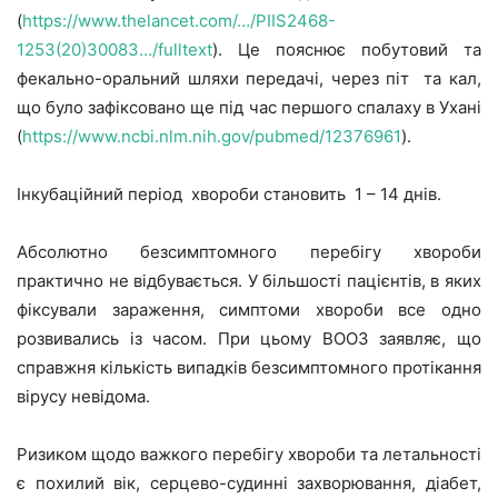
(
https://www.thelancet.com/…/PIIS2468-
1253(20)30083…/fulltext
). Це пояснює побутовий та
фекально-оральний шляхи передачі, через піт та кал,
що було зафіксовано ще під час першого спалаху в Ухані
(
https://www.ncbi.nlm.nih.gov/pubmed/12376961
).
Інкубаційний період хвороби становить 1 – 14 днів.
Абсолютно безсимптомного перебігу хвороби
практично не відбувається. У більшості пацієнтів, в яких
фіксували зараження, симптоми хвороби все одно
розвивались із часом. При цьому ВООЗ заявляє, що
справжня кількість випадків безсимптомного протікання
вірусу невідома.
Ризиком щодо важкого перебігу хвороби та летальності
є похилий вік, серцево-судинні захворювання, діабет,