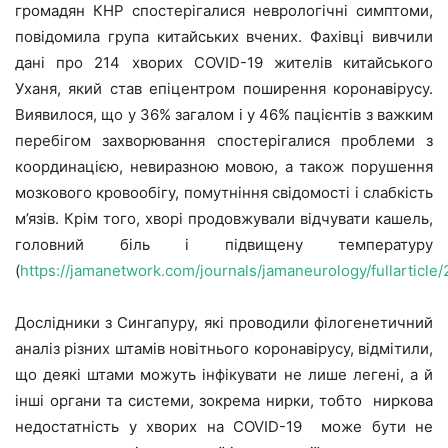
громадян КНР спостерігалися неврологічні симптоми,
повідомила група китайських вчених. Фахівці вивчили
дані про 214 хворих COVID-19 жителів китайського
Уханя, який став епіцентром поширення коронавірусу.
Виявилося, що у 36% загалом і у 46% пацієнтів з важким
перебігом захворювання спостерігалися проблеми з
координацією, невиразною мовою, а також порушення
мозкового кровообігу, помутніння свідомості і слабкість
м’язів. Крім того, хворі продовжували відчувати кашель,
головний біль і підвищену температуру
(
https://jamanetwork.com/journals/jamaneurology/fullarticl
Дослідники з Сингапуру, які проводили філогенетичний
аналіз різних штамів новітнього коронавірусу, відмітили,
що деякі штами можуть інфікувати не лише легені, а й
інші органи та системи, зокрема нирки, тобто ниркова
недостатність у хворих на COVID-19 може бути не