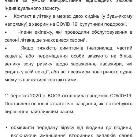
навіть за умови використання відповідних засобів
індивідуального захисту.
• Контакт в літаку в межах двох сидінь (у будь-якому
напрямку) з хворим на COVID-19, супутники подорожі.
• Члени екіпажу, які проводили обслуговування в
салоні літака, де знаходився хворий.
• Якщо тяжкість симптомів (наприклад, частий
кашель) або переміщення особи вказують на більш
велику зону ризику щодо зараження, пасажири, які
сидять у всій секції, або всі пасажири повітряного судна
можуть вважатися контактними.
11 березня 2020 р. ВООЗ оголосила пандемію COVID-19.
Поставлені основні стратегічні завдання, які потребують
вирішення найближчим часом:
обмежити передачу вірусу від людини до людини,
включаючи зменшення вторинних випадків серед