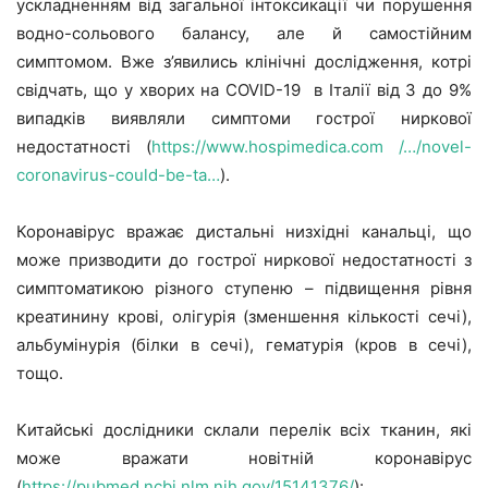
ускладненням від загальної інтоксикації чи порушення
водно-сольового балансу, але й самостійним
симптомом. Вже з’явились клінічні дослідження, котрі
свідчать, що у хворих на COVID-19 в Італії від 3 до 9%
випадків виявляли симптоми гострої ниркової
недостатності (
https://www.hospimedica.com /…/novel-
coronavirus-could-be-ta…
).
Коронавірус вражає дистальні низхідні канальці, що
може призводити до гострої ниркової недостатності з
симптоматикою різного ступеню – підвищення рівня
креатинину крові, олігурія (зменшення кількості сечі),
альбумінурія (білки в сечі), гематурія (кров в сечі),
тощо.
Китайські дослідники склали перелік всіх тканин, які
може вражати новітній коронавірус
(
https://pubmed.ncbi.nlm.nih.gov/15141376/
):