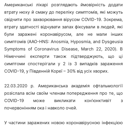
Американські лікарі розглядають ймовірність додати
втрату нюху й смаку до переліку симптомів, які можуть
свідчити про захворювання вірусом COVID-19. Зокрема,
втрату здатності відчувати запах фіксували в людей, які
були заражені коронавірусом, але не мали інших
симптомів (AAO-HNS: Anosmia, Hyposmia, and Dysgeusia
Symptoms of Coronavirus Disease, March 22, 2020). В
Німеччині експерти також підтверджують, що ці
симптоми спостерігали у 2 із 3 випадків зараження
COVID-19, у Південній Кореї – 30% від усіх хворих.
22.03.2020 р. Американська академія офтальмології
розіслала всім своїм членам попередження про те, що
COVID-19 може викликати кон’юнктивіт з
почервонінням ока і навколо очей.
У частини заражених новою коронавірусною інфекцією