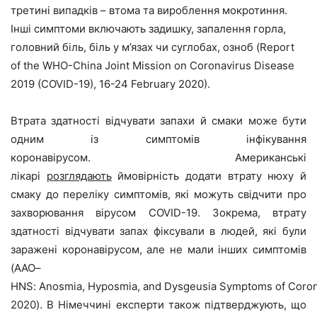
третині випадків – втома та вироблення мокротиння.
Інші симптоми включають задишку, запалення горла,
головний біль, біль у м’язах чи суглобах, озноб (Report
of the WHO-China Joint Mission on Coronavirus Disease
2019 (COVID-19), 16-24 February 2020).
Втрата здатності відчувати запахи й смаки може бути
одним із симптомів інфікування
коронавірусом.
Американські
лікарі
розглядають
ймовірність додати втрату нюху й
смаку до переліку симптомів, які можуть свідчити про
захворювання вірусом
COVID
-19. Зокрема, втрату
здатності відчувати запах фіксували в людей, які були
заражені коронавірусом, але не мали інших симптомів
(
AAO
–
HNS
:
Anosmia
,
Hyposmia
,
and Dysgeusia Symptoms of Coron
2020).
В Німеччині експерти також підтверджують, що