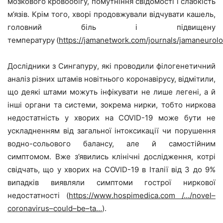
мозкового кровообігу, помутніння свідомості і слабкість
м’язів. Крім того, хворі продовжували відчувати кашель,
головний біль і підвищену
температуру
(
https://jamanetwork.com/journals/jamaneurolo
Д
ослідники з Сингапуру
,
які
проводили філогенетичний
аналіз різних штамів новітнього коронавірусу, відмі
тили
,
що деякі штами можуть інфікувати не лише легені, а й
інші органи та системи, зокрема нирки
, тобто
ниркова
недостатність у хворих на COVID-19 може бути не
ускладненням від загальної інтоксикації чи порушення
водно-сольового балансу, але й самостійним
симптомом.
Вже з’явились клінічні дослідження, котрі
свідчать, що у хворих на
COVID
-19 в Італії від 3 до 9%
випадків виявляли симптоми гострої ниркової
недостатності
(
https
://
www
.
hospimedica
.
com
/…/
novel
–
coronavirus
–
could
–
be
–
ta
…
).