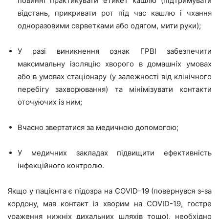
повинні практикувати етикет кашлю (підтримувати
відстань, прикривати рот під час кашлю і чхання
одноразовими серветками або одягом, мити руки);
У разі виникнення ознак ГРВІ забезпечити
максимальну ізоляцію хворого в домашніх умовах
або в умовах стаціонару (у залежності від клінічного
перебігу захворювання) та мінімізувати контакти
оточуючих із ним;
Вчасно звертатися за медичною допомогою;
У медичних
закладах підвищити ефективність
інфекційного
контролю
.
Якщо у пацієнта є підозра на C
O
VID-19 (повернувся з-за
кордону, мав контакт із хворим на C
O
VID-19, гостре
ураження нижніх дихальних шляхів тощо), необхідно