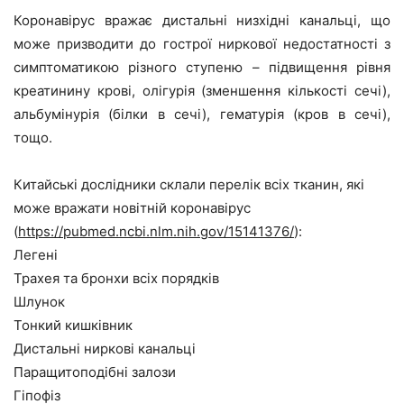
Коронавірус вражає дистальні низхідні канальці, що
може призводити до гострої ниркової недостатності з
симптоматикою різного ступеню – підвищення рівня
креатинину крові, олігурія (зменшення кількості сечі),
альбумінурія (білки в сечі), гематурія (кров в сечі),
тощо.
Китайські дослідники склали перелік всіх тканин, які
може вражати новітній коронавірус
(
https
://
pubmed
.
ncbi
.
nlm
.
nih
.
gov
/15141376/
):
Легені
Трахея та бронхи всіх порядків
Шлунок
Тонкий кишківник
Дистальні ниркові канальці
Паращитоподібні залози
Гіпофіз