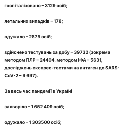
госпіталізовано – 3129 осіб;
летальних випадків – 178;
одужало – 2875 осіб;
здійснено тестувань за добу – 39732 (зокрема
методом ПЛР – 24404, методом ІФА – 5631,
досліджень експрес-тестами на антиген до SARS-
CoV-2 – 9 697).
За весь час пандемії в Україні
захворіло – 1 652 409 осіб;
одужало – 1 303500 осіб;