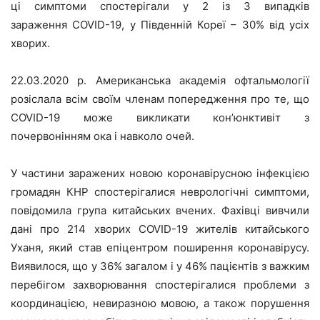
ці симптоми спостерігали у 2 із 3 випадків
зараження
COVID
-19, у Південній Кореї – 30% від усіх
хворих.
22.03.2020 р. Американська академія офтальмології
розіслала всім своїм членам попередження про те, що
COVID-19 може викликати кон’юнктивіт з
почервонінням ока і
навколо очей
.
У частини заражених новою коронавірусною інфекцією
громадян КНР спостерігалися неврологічні симптоми,
повідомила група китайських вчених. Фахівці вивчили
дані про 214 хворих COVID-19 жителів китайського
Уханя, який став епіцентром поширення коронавірусу.
Виявилося, що у 36% загалом і у 46% пацієнтів з важким
перебігом захворювання спостерігалися проблеми з
координацією, невиразною мовою, а також порушення