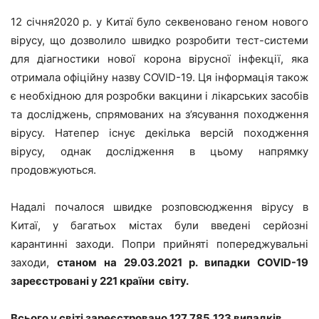
12 січня2020 р. у Китаї було секвеновано геном нового
вірусу, що дозволило швидко розробити тест-системи
для діагностики нової корона вірусної інфекції, яка
отримала офіційну назву COVID-19. Ця інформація також
є необхідною для розробки вакцини і лікарських засобів
та досліджень, спрямованих на з’ясування походження
вірусу. Натепер існує декілька версій походження
вірусу, однак дослідження в цьому напрямку
продовжуються.
Надалі почалося швидке розповсюдження вірусу в
Китаї, у багатьох містах були введені серйозні
карантинні заходи. Попри прийняті попереджувальні
заходи,
станом на 29.03.2021 р. випадки COVID-19
зареєстровані у 221 країни світу.
Всього у світі зареєстровано 127,785,123 випадків