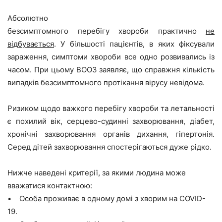
Абсолютно
безсимптомного
перебігу
хвороб
и
практично
не
відбувається
. У більшості пацієнтів, в яких фіксували
зараження, симптоми хвороби все одно розвивались із
часом. При цьому ВООЗ заявляє, що справжня кількість
випадків безсимптомного протікання вірусу невідома.
Ризиком щодо важкого перебігу хвороби та летальності
є похилий вік, серцево-судинні захворювання, діабет,
хронічні захворювання органів дихання, гіпертонія.
Серед дітей захворювання спостерігаються дуже рідко.
Нижче наведені критерії, за якими людина може
вважатися контактною:
• Особа проживає в одному домі з хворим на COVID-
19.