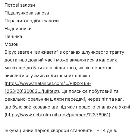
Потові залози
Підшлункова залоза
Паращитоподібні залози
Наднирники
Печінка
Мозок
Вірус здатен “виживати” в органах шлункового тракту
достатньо довгий час і може виявлятися в калових
масах ще до 5 тижнів після того, як він перестав
виявлятися у змивах дихальних шляхів
(
https
://
www
.
thelancet
.
com
/…/
PIIS
2468-
1253(20)30083…/
fulltext
). Ц
е пояснює побутовий та
фекально-оральний шляхи передачі, через піт та кал,
що бул
о
зафіксован
о
ще під час першого спалаху в Ухані
(
https://www.ncbi.nlm.nih.gov/pubmed/12376961
).
Інкубаційний період хвороби становить 1 – 14 днів.