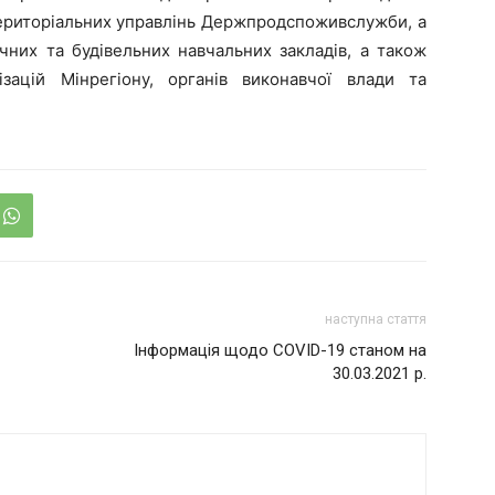
територіальних управлінь Держпродспоживслужби, а
чних та будівельних навчальних закладів, а також
ізацій Мінрегіону, органів вико­навчої влади та
наступна стаття
Інформація щодо COVID-19 станом на
30.03.2021 р.