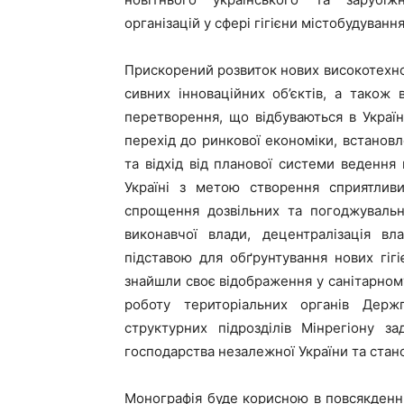
організацій у сфері гігієни містобудування
Прискорений розвиток нових високотехнол
сивних інноваційних об’єктів, а також 
перетворення, що відбуваються в Україні
перехід до ринкової економіки, встановл
та відхід від планової системи ведення 
Україні з метою створення сприятливи
спрощення дозвільних та погоджувальн
виконавчої влади, децентралізація вл
підставою для обґрунтуван­ня нових гіг
знайшли своє відображення у санітарному
роботу територіальних органів Держ
структурних підрозділів Мінрегіону з
господарства незалежної України та ста­но
Монографія буде корисною в повсякденні