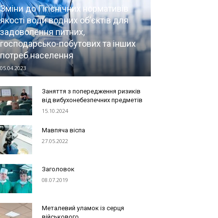
Зміни до Гігієнічних нормативів
якості води водних об’єктів для
задоволення питних,
господарсько-побутових та інших
потреб населення
05.04.2023
Заняття з попередження ризиків
від вибухонебезпечних предметів
15.10.2024
Мавпяча віспа
27.05.2022
Заголовок
08.07.2019
Металевий уламок із серця
військового