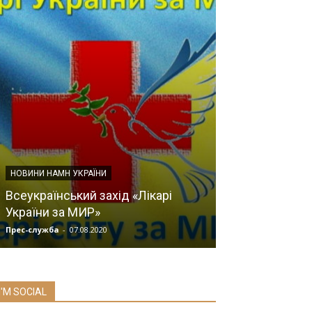
НОВИНИ НАМН УКРАЇНИ
НОВИНИ
Всеукраїнський захід «Лікарі
Запальні зах
України за МИР»
кишечнику
Прес-служба
-
07.08.2020
Прес-служба
-
20.0
I'M SOCIAL