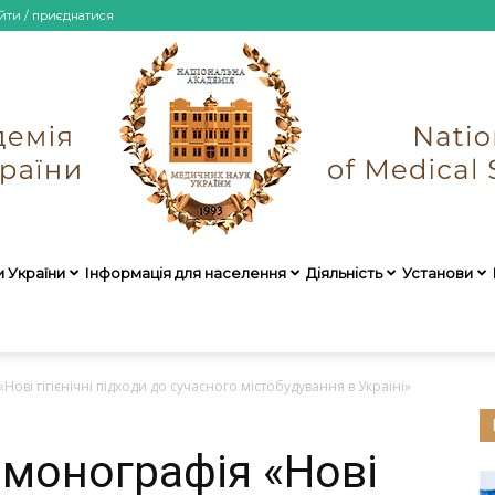
йти / приєднатися
и України
Інформація для населення
Діяльність
Установи
НАМН
ові гігієнічні підходи до сучасного містобудування в Україні»
 монографія «Нові
України