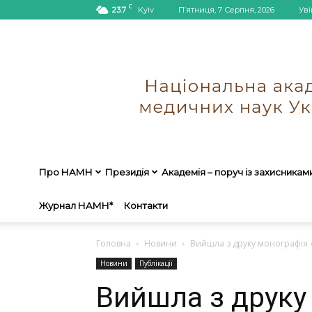
C
23.7
Kyiv
П’ятниця, 7 Серпня, 2026
Уві
Про НАМН
Президія
Академія – поруч із захисникам
Журнал НАМН*
Контакти
Головна
Новини
Вийшла з друку монографія «Н
Новини
Публікації
Вийшла з друку