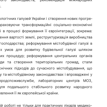
.
огічних галузей України і створення нових прогре­
враховуючи трансформаційні соці­ально-економічні
 в процесі формування її євроінтеграції, зокрема:
ення вартості землі, реструктуризація виробництва
господарства; реформування містобудівної галу­зі в
х умов для розвитку будівельної галузі шляхом
их процедур; рефор­мування центральних органів
ади та створення територіальних громад, стали
ієнічних підходів до сучасного містобудування, що
 та містобудівному законодавствах і впрова­джені у
продспоживслужби, лаборато­рних центрів МОЗ,
адля подальшого стабільного розвитку народного
влення її як європейської країни.
й роботі не тільки для практичних лікарів медико-