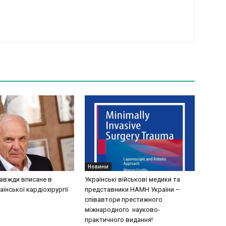
Новини
завжди вписане в
Українські військові медики та
аїнської кардіохірургії
представники НАМН України –
співавтори престижного
міжнародного науково-
практичного видання!