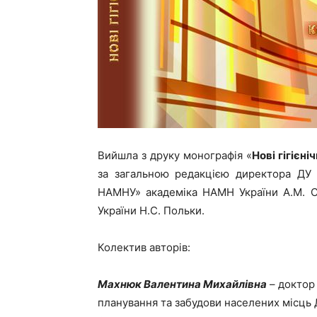
Вийшла з друку монографія «
Нові гігієн
за загальною редакцією директора ДУ «
НАМНУ» академіка НАМН України А.М. 
України Н.С. Польки.
Колектив авторів:
Махнюк Валентина Михайлівна
– доктор 
планування та забудови населених місць Д