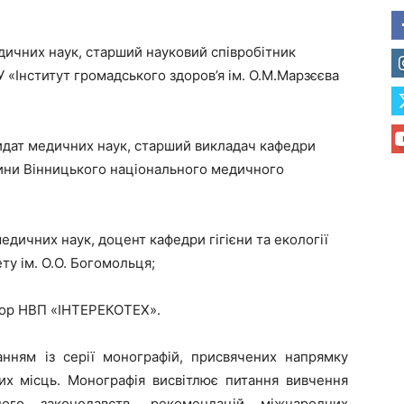
дичних наук, старший науковий співробітник
У «Інститут громадського здоров’я ім. О.М.Марзєєва
идат медичних наук, старший викладач кафедри
ини Вінницького національного медичного
едичних наук, доцент кафедри гігієни та екології
у ім. О.О. Богомольця;
тор НВП «ІНТЕРЕКОТЕХ».
нням із серії монографій, присвячених напрямку
них місць. Монографія висвітлює питання вивчення
ного законодавств, рекомендацій міжнародних