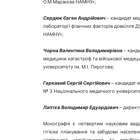
О.М.Марзєєва НАМНУ»;
Сердюк Євген Андрійович
– кандидат ме
лабораторії фізичних факторів довкілля Д
НАМНУ»;
Чорна Валентина Володимирівна
– канд
медицини катастроф та військової медиц
університету ім. М.І. Пирогова;
Гаркавий Сергій Сергійович
– кандидат м
№ 3 Національного медичного університет
Лаптєв Володимир Едуардович
– дирек
Монографія є четвертим науковим вида
гігієни планування та забудови населе
новітнього українського та зарубіж