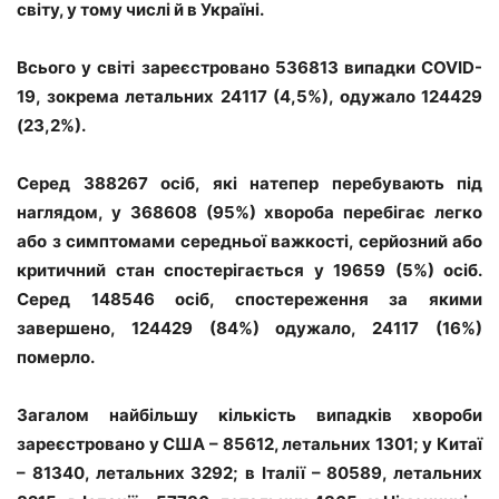
світу, у тому числі й в Україні.
Всього у світі зареєстровано 536813 випадки COVID-
19, зокрема летальних 24117 (4,5%), одужало 124429
(23,2%).
Серед 388267 осіб, які натепер перебувають під
наглядом, у 368608 (95%) хвороба перебігає легко
або з симптомами середньої важкості, серйозний або
критичний стан спостерігається у 19659 (5%) осіб.
Серед 148546 осіб, спостереження за якими
завершено, 124429 (84%) одужало, 24117 (16%)
померло.
Загалом найбільшу кількість випадків хвороби
зареєстровано у США – 85612, летальних 1301; у Китаї
– 81340, летальних 3292; в Італії – 80589, летальних