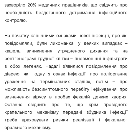
захворіло 20% медичних працівників, що свідчить про
необхідність бездоганного дотримання інфекційного
контролю.
На початку клінічними ознаками нової інфекції, про які
повідомляли, були лихоманка, у деяких випадках –
кашель, виникнення утрудненого дихання та на
рентгенограмі грудної клітки – пневмонічні інфільтрати
в обох легенях. Надалі з’явилися повідомлення про
діарею, як одну з ознак інфекції, про поліорганне
ураження на термінальних стадіях; потім – про
можливість безсимптомного перебігу інфікування, про
визначення вірусу в пробах фекалій деяких хворих.
Останнє свідчить про те, що крім провідного
крапельного механізму передачі збудника інфекції
треба враховувати ризики реалізації і фекально-
орального механізму.