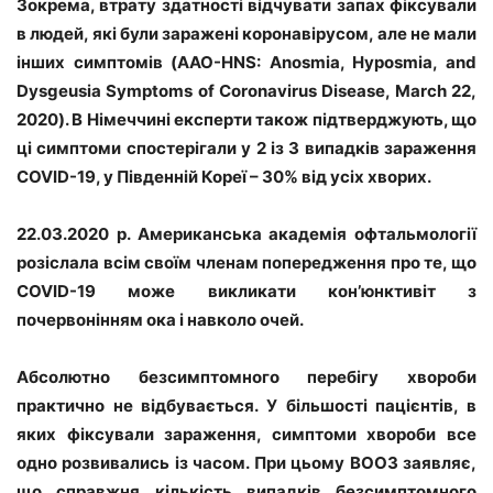
Зокрема, втрату здатності відчувати запах фіксували
в людей, які були заражені коронавірусом, але не мали
інших симптомів (AAO-HNS: Anosmia, Hyposmia, and
Dysgeusia Symptoms of Coronavirus Disease, March 22,
2020). В Німеччині експерти також підтверджують, що
ці симптоми спостерігали у 2 із 3 випадків зараження
COVID-19, у Південній Кореї – 30% від усіх хворих.
22.03.2020 р. Американська академія офтальмології
розіслала всім своїм членам попередження про те, що
COVID-19 може викликати кон’юнктивіт з
почервонінням ока і навколо очей.
Абсолютно безсимптомного перебігу хвороби
практично не відбувається. У більшості пацієнтів, в
яких фіксували зараження, симптоми хвороби все
одно розвивались із часом. При цьому ВООЗ заявляє,
що справжня кількість випадків безсимптомного