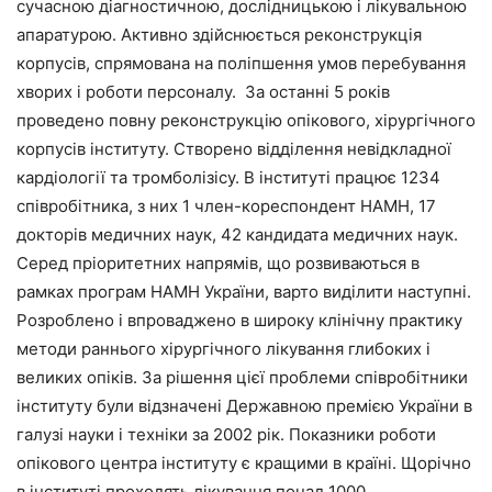
сучасною діагностичною, дослідницькою і лікувальною
апаратурою. Активно здійснюється реконструкція
корпусів, спрямована на поліпшення умов перебування
хворих і роботи персоналу. За останні 5 років
проведено повну реконструкцію опікового, хірургічного
корпусів інституту. Створено відділення невідкладної
кардіології та тромболізісу. В інституті працює 1234
співробітника, з них 1 член-кореспондент НАМН, 17
докторів медичних наук, 42 кандидата медичних наук.
Серед пріоритетних напрямів, що розвиваються в
рамках програм НАМН України, варто виділити наступні.
Розроблено і впроваджено в широку клінічну практику
методи раннього хірургічного лікування глибоких і
великих опіків. За рішення цієї проблеми співробітники
інституту були відзначені Державною премією України в
галузі науки і техніки за 2002 рік. Показники роботи
опікового центра інституту є кращими в країні. Щорічно
в інституті проходять лікування понад 1000