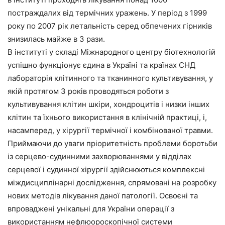
постраждалих від термічних уражень. У період з 1999
року по 2007 рік летальність серед обпечених гірників
знизилась майже в 3 рази.
В інституті у складі Міжнародного центру біотехнологій
успішно функціонує єдина в Україні та країнах СНД
лабораторія клітинного та тканинного культивування, у
якій протягом 3 років проводяться роботи з
культивування клітин шкіри, хондроцитів і низки інших
клітин та їхнього використання в клінічній практиці, і,
насамперед, у хірургії термічної і комбінованої травми.
Приймаючи до уваги пріоритетність проблеми боротьби
із серцево-судинними захворюваннями у відділах
серцевої і судинної хірургії здійснюються комплексні
міждисциплінарні дослідження, спрямовані на розробку
нових методів лікування даної патології. Освоєні та
впроваджені унікальні для України операції з
використанням нефлюороскопічної системи