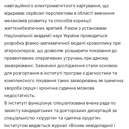
навігаційного електромагнітного картування, що
відкриває серйозні перспективи в області вивчення
механізмів розвитку та способів корекції
життєнебезпечних аритмій. Разом з установами
Національної академії наук України проводиться
розробка фізико-математичної моделі кровоплину при
атеросклерозі, що дозволяє розширити показання до
превентивних оперативних утручань при даному
захворюванні. Зазначені дослідження стали основою
для розгортання в інституті програм з діагностики та
комплексного лікування таких захворювань як ішемічна
хвороба серця і хронічна судинна мозкова
недостатність.
В інституті функціонує спеціалізована вчена рада по
захисту кандидатських та докторських дисертацій за
спеціальністю «хірургія» та «дитяча хірургія».
Інститутом видається журнал «Вісник невідкладної і