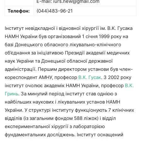
E-mail: iurs.new@gmail.com
Телефон:
(044)483-96-21
Інститут невідкладної і відновної хірургії ім. В.К. Гусака
НАМН України був організований 1 січня 1999 року на
базі Донецького обласного лікувально-клінічного
об’єднання за ініціативою Президії академії медичних
наук України та Донецької обласної державної
адміністрації. Першим директором установи був член-
кореспондент АМНУ, професор
В.К. Гусак
. З 2002 року
інститут очолює академік НАМН України, професор
В.К.
Гринь
. За минулий період інститут став однією з
найбільших наукових і лікувальних установ НАМН
України. У структурі інституту функціонують 7 клінічних
відділів (із загальним фондом 588 ліжок) і відділ
експериментальної хірургії з лабораторією
фундаментальних досліджень. Інститут оснащений