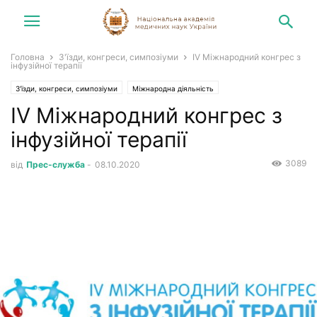
Головна
З'їзди, конгреси, симпозіуми
IV Міжнародний конгрес з
інфузійної терапії
З'їзди, конгреси, симпозіуми
Міжнародна діяльність
IV Міжнародний конгрес з
Конгреси, симпозіуми, зустрічі
Новини
інфузійної терапії
3089
від
Прес-служба
-
08.10.2020