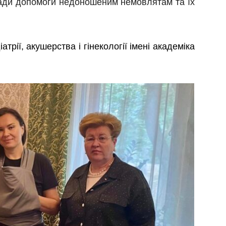
ди допомоги недоношеним немовлятам та їх
іатрії, акушерства і гінекології імені академіка