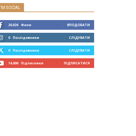
I'M SOCIAL
20,826
Фани
ВПОДОБАТИ
0
Послідовники
СЛІДУВАТИ
0
Послідовники
СЛІДУВАТИ
14,000
Підписники
ПІДПИСАТИСЯ