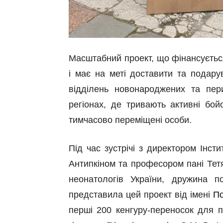
Масштабний проект, що фінансується 
і має на меті доставити та подару
відділень новонароджених та пери
регіонах, де тривають активні бой
тимчасово переміщені особи.
Під час зустрічі з
д
иректором Інсти
Антипкіном та професором пані Те
неонатологів України, дружина 
представила цей проект від імені
По
перші 200 кенгуру-переносок для п