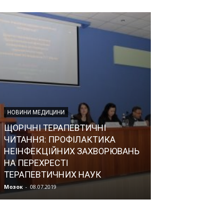
НОВИНИ МЕДИЦИНИ
ЩОРІЧНІ ТЕРАПЕВТИЧНІ
ЧИТАННЯ: ПРОФІЛАКТИКА
НЕІНФЕКЦІЙНИХ ЗАХВОРЮВАНЬ
НОВИНИ МЕДИЦИ
НА ПЕРЕХРЕСТІ
ТЕРАПЕВТИЧНИХ НАУК
Всесвітній де
Мозок
-
08.07.2019
Мозок
-
08.07.2019