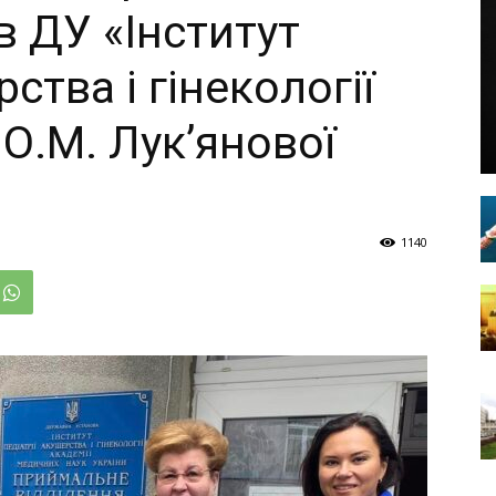
в ДУ «Інститут
рства і гінекології
 О.М. Лук’янової
1140