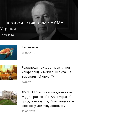
Пішов з життя академік НАМН
України
15.03.2026
Заголовок
08.07.2019
Резолюція науково-практичної
конференції «Актуальні питання
торакальної хірургії»
04.07.2019
ДУ “ННЦ “ Інститут кардіології ім.
М.Д. Стражеска” НАМН України”
продовжує цілодобово надавати
екстрену медичну допомогу
22.03.2022