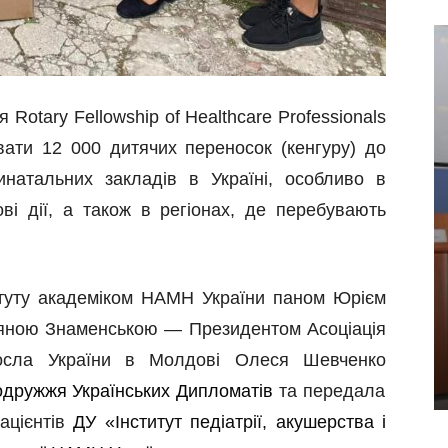
Rotary Fellowship of Healthcare Professionals
вати 12 000 дитячих переносок (кенгуру) до
натальних закладів в Україні, особливо в
ові дії, а також в регіонах, де перебувають
туту академіком Н
АМН
України паном Юрієм
тяною Знаменською — Президентом Асоціація
посла
України в Молдові Олеся Шевченко
дружжя Українських Дипломатів
та передала
ацієнтів
ДУ «Інститут педіатрії, акушерства і