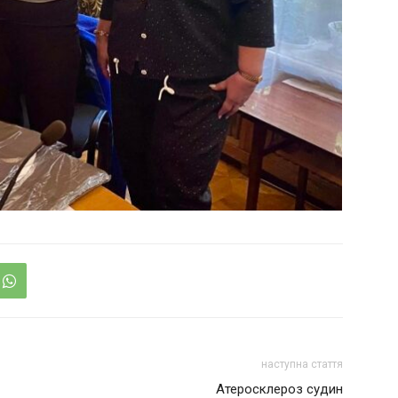
наступна стаття
Атеросклероз судин