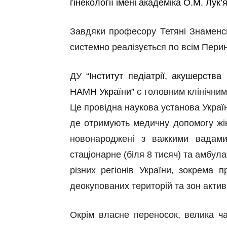
гінекології імені академіка О.М. Лу
Завдяки професору Тетяні Знаменсь
системно реалізується по всім Пери
ДУ
“
Інститут педіатрії, акушерства 
НАМН України”
є головним клінічним
Це
провідна наукова установа Україн
де отримують медичну допомогу жінк
новонароджені з важкими вадами 
стаціонарне (біля 8 тисяч) та амбула
різних регіонів України, зокрема 
деокупованих територій та зон актив
Окрім власне переносок, велика ча