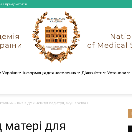
и / приєднатися
и України
Інформація для населення
Діяльність
Установи
НАМН
аїни» – вже в ДУ «Інститут педіатрії, акушерства і...
 матері для
України