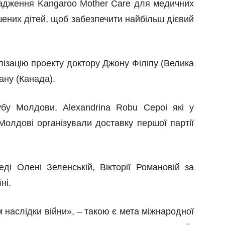
дження Kangaroo Mother Care для медичних
шених дітей, щоб забезпечити найбільш дієвий
лізацію проекту доктору Джон
у
Філіп
у
(Велика
ан
у
(Канада).
бу Молдови, Alexandrina Robu Cepoi які у
Молдові організували доставку першої партії
еді Олен
і
Зеленськ
ій
,
Вікторії Романовій
за
ні.
 наслідки війни», – такою є мета міжнародної