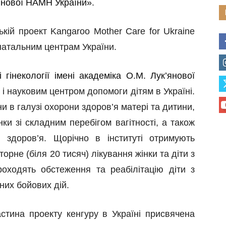
к’янової НАМН України»
.
кій проект Kangaroo Mother Care for Ukraine
натальним центрам України.
і гінекології імені академіка О.М. Лук’янової
 і науковим центром допомоги дітям в Україні.
и в галузі охорони здоров’я матері та дитини,
и зі складним перебігом вагітності, а також
здоров’я. Щорічно в інституті отримують
торне (біля 20 тисяч) лікування жінки та діти з
проходять обстеження та реабілітацію діти з
них бойових дій.
стина проекту кенгуру в Україні присвячена