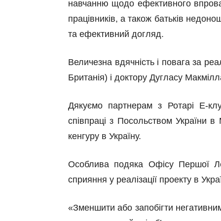
навчанню щодо ефективного впрова
працівників, а також батьків недоно
та ефективний догляд.
Величезна вдячність і повага за реа
Британія) і доктору Дуглас
у
Макмілл
Дякуємо партнерам з Ротарі Е-клу
співпраці з Посольство
м
України в 
кенгуру в Україну.
Особлива подяка Офісу Першої Л
сприяння у реалізації проекту в Украї
«Зменшити або запобігти негативним