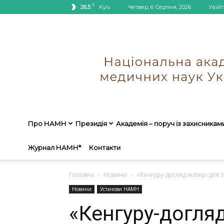
C
26.5
Kyiv
Четвер, 6 Серпня, 2026
Увійт
Про НАМН
Президія
Академія – поруч із захисникам
Журнал НАМН*
Контакти
Головна
Новини
«Кенгуру-догляд матері для Укр
Новини
Установи НАМН
«Кенгуру-догляд