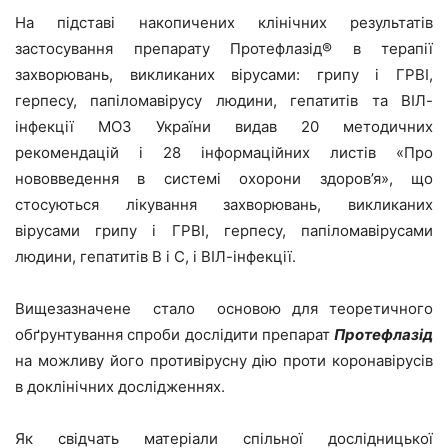
На підставі накопичених клінічних результатів
застосування препарату Протефлазід® в терапії
захворювань, викликаних вірусами: грипу і ГРВІ,
герпесу, папіломавірусу людини, гепатитів та ВІЛ-
інфекції МОЗ України видав 20 методичних
рекомендацій і 28 інформаційних листів «Про
нововведення в системі охорони здоров’я», що
стосуються лікування захворювань, викликаних
вірусами грипу і ГРВІ, герпесу, папіломавірусами
людини, гепатитів В і С, і ВІЛ-інфекції.
Вищезазначене стало основою для теоретичного
обґрунтування спроби дослідити препарат
Протефлазід
на можливу його противірусну дію проти коронавірусів
в доклінічних дослідженнях.
Як свідчать матеріали спільної дослідницької