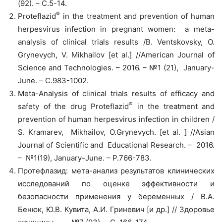
(92). – С.5-14.
®
Proteflazid
in the treatment and prevention of human
herpesvirus infection in pregnant women: a meta-
analysis of clinical trials results /В. Ventskovsky, O.
Grynevych, V. Mikhailov [et al.] //American Journal of
Science and Technologies. – 2016. – №1 (21), January-
June. – С.983-1002.
Meta-Analysis of clinical trials results of efficacy and
®
safety of the drug Proteflazid
in the treatment and
prevention of human herpesvirus infection in children /
S. Kramarev, Mikhailov, O.Grynevych. [et al. ] //Asian
Journal of Scientific and Educational Research. – 2016.
– №1(19), January-June. – P.766-783.
Протефлазид: мета-анализ результатов клинических
исследований по оценке эффективности и
безопасности применения у беременных / В.А.
Бенюк, Ю.В. Кувита, А.И. Гриневич [и др.] // Здоровье