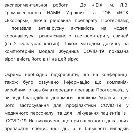
експериментальної роботи ДУ «ІЕІХ ім. Л.В.
Громашевського НАМН України» та ТОВ «НПК
«Екофарм», діюча речовина препарату Протефлазід
показала антивірусну активність на моделі
коронавірусу трансмісивного гастроентериту свиней
(на 2 культурах клітин). Також методом докингу на
комп’ютерній моделі збудника COVID-19 показана
вірогідність його дії і на цей вірус.
Окремо необхідно підкреслити, що на конференції
також було озвучено інформацію що компанія-
виробник готова була передати препарат Протефлазід у
вигляді благодійної допомоги клінікам України для
його застосування для профілактики COVID-19 у
медичного персоналу та для лікування пацієнтів із
COVID-19. Не виключено, що при відсутності доказових
препаратів специфічної дії, а в більшості випадків