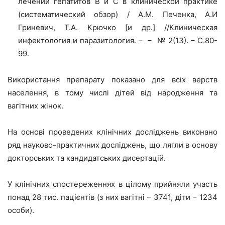
лечении гепатитов В и С в клинической практике
(систематический обзор) / А.М. Печенка, А.И
Гриневич, Т.А. Крючко [и др.] //Клиническая
инфектология и паразитология. – – № 2(13). – С.80-
99.
Використання препарату показано для всіх верств
населення, в тому числі дітей від народження та
вагітних жінок.
На основі проведених клінічних досліджень виконано
ряд науково-практичних досліджень, що лягли в основу
докторських та кандидатських дисертацій.
У клінічних спостереженнях в цілому прийняли участь
понад 28 тис. пацієнтів (з них вагітні – 3741, діти – 1234
особи).