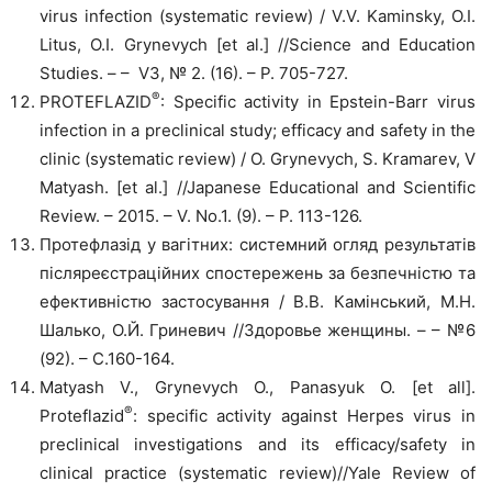
virus infection (systematic review) / V.V. Kaminsky, O.I.
Litus, O.I. Grynevych [et al.] //Science and Education
Studies. – – V3, № 2. (16). – P. 705-727.
®
PROTEFLAZID
: Specific activity in Epstein-Barr virus
infection in a preclinical study; efficacy and safety in the
clinic (systematic review) / O. Grynevych, S. Kramarev, V
Matyash. [et al.] //Japanese Educational and Scientific
Review. – 2015. – V. No.1. (9). – P. 113-126.
Протефлазід у вагітних: системний огляд результатів
післяреєстраційних спостережень за безпечністю та
ефективністю застосування / В.В. Камінський, М.Н.
Шалько, О.Й. Гриневич //Здоровье женщины. – – №6
(92). – С.160-164.
Matyash V., Grynevych O., Panasyuk О. [et all].
®
Proteflazid
: specific activity against Herpes virus in
preclinical investigations and its efficacy/safety in
clinical practice (systematic review)//Yale Review of