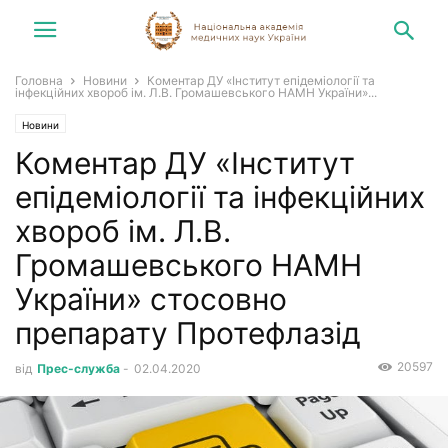
Головна
Новини
Коментар ДУ «Інститут епідеміології та
інфекційних хвороб ім. Л.В. Громашевського НАМН України»...
Новини
Коментар ДУ «Інститут
епідеміології та інфекційних
хвороб ім. Л.В.
Громашевського НАМН
України» стосовно
препарату Протефлазід
20597
від
Прес-служба
-
02.04.2020