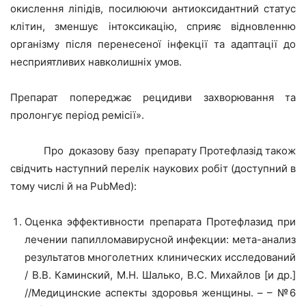
окислення ліпідів, посилюючи антиоксидантний статус
клітин, зменшує інтоксикацію, сприяє відновленню
організму після перенесеної інфекції та адаптації до
несприятливих навколишніх умов.
Препарат попереджає рецидиви захворювання та
пролонгує період ремісії».
Про доказову базу препарату Протефлазід також
свідчить наступний перелік наукових робіт (доступний в
тому числі й на PubMed):
Оценка эффективности препарата Протефлазид при
лечении папилломавирусной инфекции: мета-анализ
результатов многолетних клинических исследований
/ В.В. Каминский, М.Н. Шалько, В.С. Михайлов [и др.]
//Медицинские аспекты здоровья женщины. – – №6