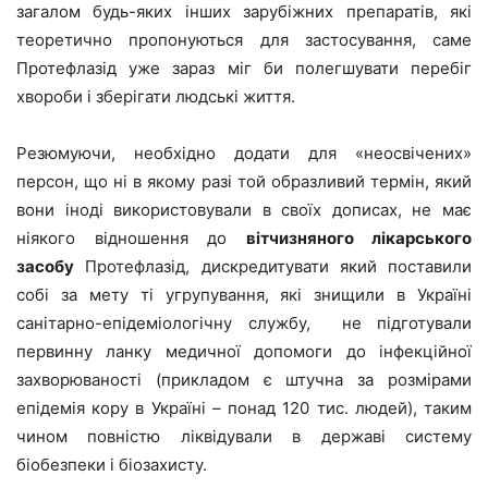
загалом будь-яких інших зарубіжних препаратів, які
теоретично пропонуються для застосування, саме
Протефлазід уже зараз міг би полегшувати перебіг
хвороби і зберігати людські життя.
Резюмуючи, необхідно додати для «неосвічених»
персон, що ні в якому разі той образливий термін, який
вони іноді використовували в своїх дописах, не має
ніякого відношення до
вітчизняного лікарського
засобу
Протефлазід, дискредитувати який поставили
собі за мету ті угрупування, які знищили в Україні
санітарно-епідеміологічну службу, не підготували
первинну ланку медичної допомоги до інфекційної
захворюваності (прикладом є штучна за розмірами
епідемія кору в Україні – понад 120 тис. людей), таким
чином повністю ліквідували в державі систему
біобезпеки і біозахисту.