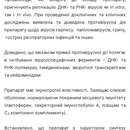
пригнічують реплікацію ДНК- та РНК- вірусів як
in vitro
,
так і
in vivo
. При проведенні доклінічних та клінічних
досліджень виявлена та доведена противірусна дія
препарату щодо вірусів герпесу, папіломавірусів, грипу,
гострих респіраторних інфекцій та інших.
Доведено, що механізм прямої противірусної дії полягає
в інгібуванні вірусоспецифічних ферментів – ДНК- та
РНК-полімераз, тимідинкінази, зворотної транскриптази
та нейрамінідази.
Препарат має імунотропні властивості. Захищає слизові
оболонки, нормалізуючи показники місцевого імунітету
(лактоферин, секреторний імуноглобулін А, лізоцим та
С
компонент комплементу).
3
Встановлено, що препарат є індуктором синтезу