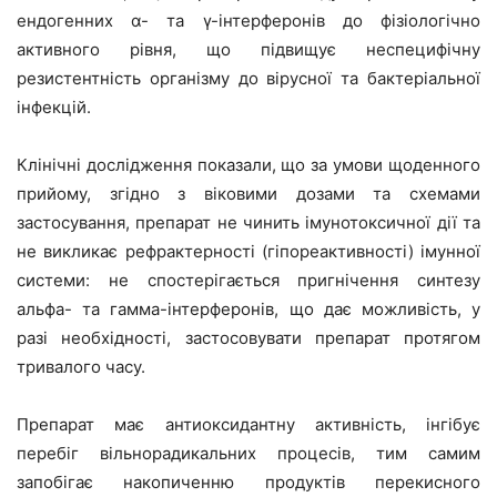
ендогенних α- та γ-інтерферонів до фізіологічно
активного рівня, що підвищує неспецифічну
резистентність організму до вірусної та бактеріальної
інфекцій.
Клінічні дослідження показали, що за умови щоденного
прийому, згідно з віковими дозами та схемами
застосування, препарат не чинить імунотоксичної дії та
не викликає рефрактерності (гіпореактивності) імунної
системи: не спостерігається пригнічення синтезу
альфа- та гамма-інтерферонів, що дає можливість, у
разі необхідності, застосовувати препарат протягом
тривалого часу.
Препарат має антиоксидантну активність, інгібує
перебіг вільнорадикальних процесів, тим самим
запобігає накопиченню продуктів перекисного