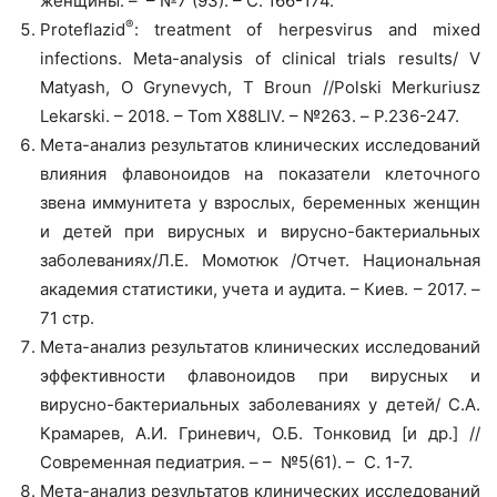
женщины. – – №7 (93). – С. 166-174.
®
Proteflazid
: treatment of herpesvirus and mixed
infections. Meta-analysis of clinical trials results/ V
Matyash, O Grynevych, T Broun //Polski Merkuriusz
Lekarski. – 2018. – Tom X88LIV. – №263. – Р.236-247.
Мета-анализ результатов клинических исследований
влияния флавоноидов на показатели клеточного
звена иммунитета у взрослых, беременных женщин
и детей при вирусных и вирусно-бактериальных
заболеваниях/Л.Е. Момотюк /Отчет. Национальная
академия статистики, учета и аудита. – Киев. – 2017. –
71 стр.
Мета-анализ результатов клинических исследований
эффективности флавоноидов при вирусных и
вирусно-бактериальных заболеваниях у детей/ С.А.
Крамарев, А.И. Гриневич, О.Б. Тонковид [и др.] //
Современная педиатрия. – – №5(61). – С. 1-7.
Мета-анализ результатов клинических исследований