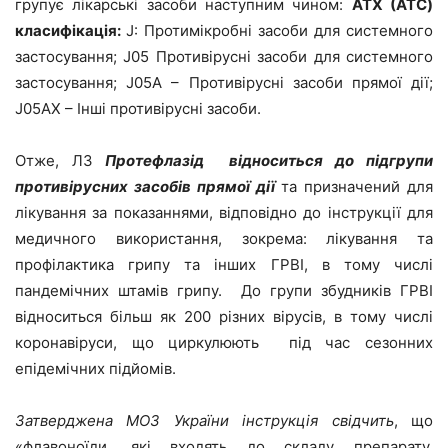
групує лікарські засоби наступним чином:
АТХ (ATC)
класифікація:
J: Протимікробні засоби для системного
застосування; J05 Противірусні засоби для системного
застосування; J05A – Противірусні засоби прямої дії;
J05AX – Інші противірусні засоби.
Отже, ЛЗ
Протефлазід відноситься до підгрупи
противірусних засобів прямої дії
та призначений для
лікування за показаннями, відповідно до інструкції для
медичного використання, зокрема: лікування та
профілактика грипу та інших ГРВІ, в тому числі
пандемічних штамів грипу. До групи збудників ГРВІ
відноситься більш як 200 різних вірусів, в тому числі
коронавіруси, що циркулюють під час сезонних
епідемічних підйомів.
Затверджена МОЗ України інструкція свідчить
, що
«флавоноїди, які входять до складу препарату,