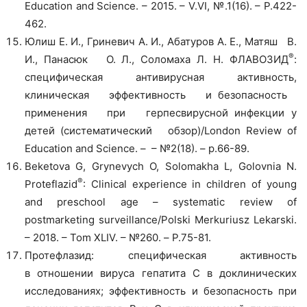
Education and Science. – 2015. – V.VI, №.1(16). – P.422-
462.
Юлиш Е. И., Гриневич А. И., Абатуров А. Е., Матяш В.
®
И., Панасюк О. Л., Соломаха Л. Н. ФЛАВОЗИД
:
специфическая антивирусная активность,
клиническая эффективность и безопасность
применения при герпесвирусной инфекции у
детей (систематический обзор)/London Review of
Education and Science. – – №2(18). – р.66-89.
Beketova G, Grynevych O, Solomakha L, Golovnia N.
®
Proteflazid
: Clinical experience in children of young
and preschool age – systematic review of
postmarketing surveillance/Polski Merkuriusz Lekarski.
– 2018. – Tom XLIV. – №260. – Р.75-81.
Протефлазид: специфическая активность
в отношении вируса гепатита С в доклинических
исследованиях; эффективность и безопасность при