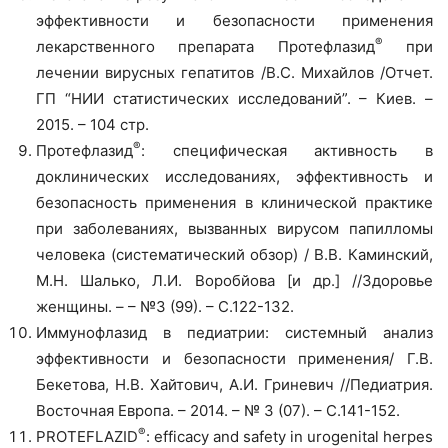
эффективности и безопасности применения
®
лекарственного препарата Протефлазид
при
лечении вирусных гепатитов /В.С. Михайлов /Отчет.
ГП “НИИ статистических исследований”. – Киев. –
2015. – 104 стр.
®
Протефлазид
: специфическая активность в
доклинических исследованиях, эффективность и
безопасность применения в клинической практике
при заболеваниях, вызванных вирусом папилломы
человека (систематический обзор) / В.В. Каминский,
М.Н. Шалько, Л.И. Воробйова [и др.] //Здоровье
женщины. – – №3 (99). – С.122-132.
Иммунофлазид в педиатрии: системный анализ
эффективности и безопасности применения/ Г.В.
Бекетова, Н.В. Хайтович, А.И. Гриневич //Педиатрия.
Восточная Европа. – 2014. – № 3 (07). – С.141-152.
®
PROTEFLAZID
: efficacy and safety in urogenital herpes